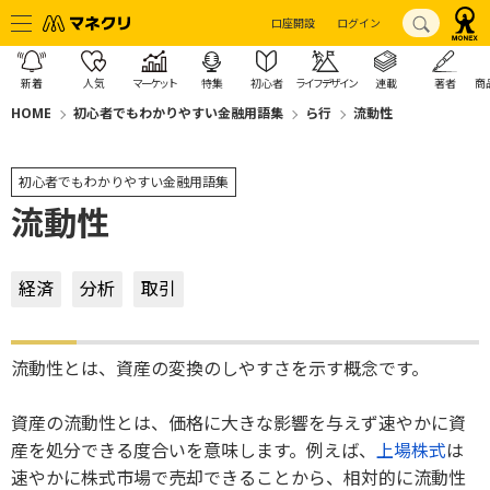
口座開設
ログイン
新着
人気
マーケット
特集
初心者
ライフデザイン
連載
著者
商
HOME
初心者でもわかりやすい金融用語集
ら行
流動性
初心者でもわかりやすい金融用語集
流動性
経済
分析
取引
流動性とは、資産の変換のしやすさを示す概念です。
資産の流動性とは、価格に大きな影響を与えず速やかに資
産を処分できる度合いを意味します。例えば、
上場
株式
は
速やかに株式市場で売却できることから、相対的に流動性