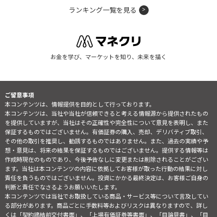
ランキング一覧を見る
お金を学び、マーケットを知り、未来を描く
ご留意事項
本コンテンツは、情報提供を目的として行っております。
本コンテンツは、当社や当社が信頼できると考える情報源から提供されたもの
を提供していますが、当社はその正確性や完全性について意見を表明し、また
保証するものではございません。有価証券の購入、売却、デリバティブ取引、
その他の取引を推奨し、勧誘するものではありません。また、過去の実績や予
想・意見は、将来の結果を保証するものではございません。提供する情報等は
作成時現在のものであり、今後予告なしに変更または削除されることがござい
ます。当社は本コンテンツの内容に依拠してお客様が取った行動の結果に対し
責任を負うものではございません。投資にかかる最終決定は、お客様ご自身の
判断と責任でなさるようお願いいたします。
本コンテンツでは当社でお取扱している商品・サービス等について言及してい
る部分があります。商品ごとに手数料等およびリスクは異なりますので、詳し
くは「契約締結前交付書面」、「上場有価証券等書面」、「目論見書」、「目