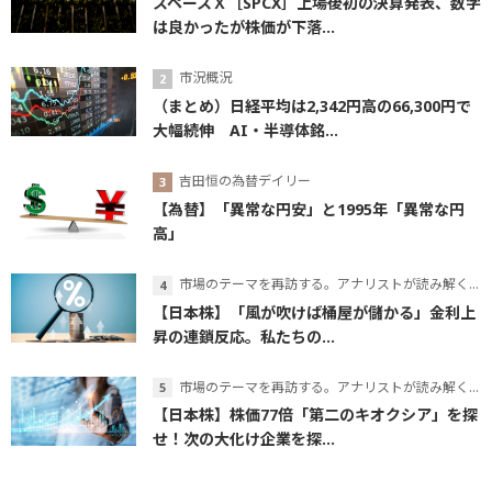
スペースＸ［SPCX］上場後初の決算発表、数字
は良かったが株価が下落...
市況概況
（まとめ）日経平均は2,342円高の66,300円で
大幅続伸 AI・半導体銘...
吉田恒の為替デイリー
【為替】「異常な円安」と1995年「異常な円
高」
市場のテーマを再訪する。アナリストが読み解くテーマの本質
【日本株】「風が吹けば桶屋が儲かる」金利上
昇の連鎖反応。私たちの...
市場のテーマを再訪する。アナリストが読み解くテーマの本質
【日本株】株価77倍「第二のキオクシア」を探
せ！次の大化け企業を探...