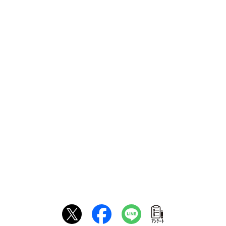
ｱﾝｹｰﾄ