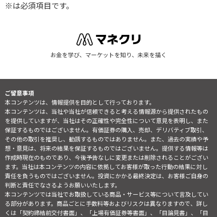
※は必須項目です。
お金を学び、マーケットを知り、未来を描く
ご留意事項
本コンテンツは、情報提供を目的として行っております。
本コンテンツは、当社や当社が信頼できると考える情報源から提供されたもの
を提供していますが、当社はその正確性や完全性について意見を表明し、また
保証するものではございません。有価証券の購入、売却、デリバティブ取引、
その他の取引を推奨し、勧誘するものではありません。また、過去の実績や予
想・意見は、将来の結果を保証するものではございません。提供する情報等は
作成時現在のものであり、今後予告なしに変更または削除されることがござい
ます。当社は本コンテンツの内容に依拠してお客様が取った行動の結果に対し
責任を負うものではございません。投資にかかる最終決定は、お客様ご自身の
判断と責任でなさるようお願いいたします。
本コンテンツでは当社でお取扱している商品・サービス等について言及してい
る部分があります。商品ごとに手数料等およびリスクは異なりますので、詳し
くは「契約締結前交付書面」、「上場有価証券等書面」、「目論見書」、「目