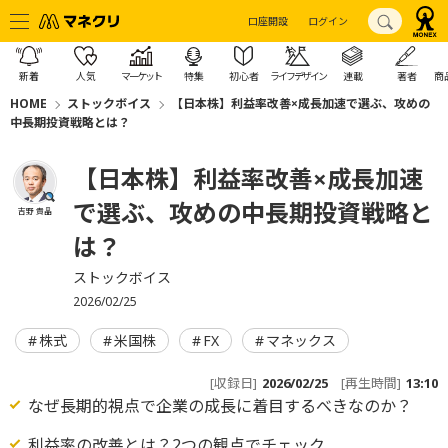
口座開設
ログイン
新着
人気
マーケット
特集
初心者
ライフデザイン
連載
著者
商
HOME
ストックボイス
【日本株】利益率改善×成長加速で選ぶ、攻めの
中長期投資戦略とは？
【日本株】利益率改善×成長加速
で選ぶ、攻めの中長期投資戦略と
吉野 貴晶
は？
ストックボイス
2026/02/25
株式
米国株
FX
マネックス
[収録日]
2026/02/25
[再生時間]
13:10
なぜ長期的視点で企業の成長に着目するべきなのか？
利益率の改善とは？2つの観点でチェック