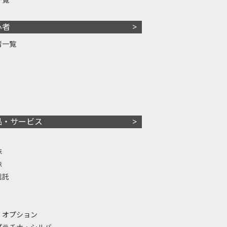
心者
者一覧
品・サービス
株
株
信託
・オプション