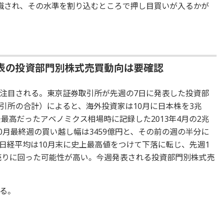
識され、その水準を割り込むところで押し目買いが入るかが
表の投資部門別株式売買動向は要確認
注目される。東京証券取引所が先週の7日に発表した投資部
引所の合計）によると、海外投資家は10月に日本株を3兆
去最高だったアベノミクス相場時に記録した2013年4月の2兆
10月最終週の買い越し幅は3459億円と、その前の週の半分に
日経平均は10月末に史上最高値をつけて下落に転じ、先週1
が売りに回った可能性が高い。今週発表される投資部門別株式売
する。