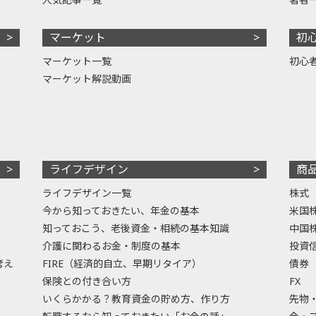
マーケット
初
マーケット一覧
初心
マーケット解説動画
ライフデザイン
商
ライフデザイン一覧
株式
今から知っておきたい、年金の基本
米国
知っておこう、老後資金・相続の基本知識
中国
介護に関わるお金・制度の基本
投資
考え
FIRE（経済的自立、早期リタイア）
債券
保険との付き合い方
FX
いくらかかる？教育資金の貯め方、作り方
先物