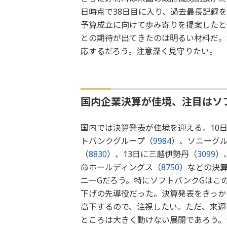
日時点で38日目に入り、過去最長記録
予算成立に向けて歩み寄りを提案したと
との期待が出てきたのは明るい材料だ。
応するだろう。注意深く見守りたい。
国内企業決算が佳境、注目はソ
国内では決算発表が佳境を迎える。10
トバンクグループ（
9984
）、ソニーグ
（
8830
）、13日に三越伊勢丹（
3099
）
命ホールディングス（
8750
）などの決算
ニーGだろう。特にソフトバンクGはこ
下げの先導役だった。決算発表をきっか
高下するので、注視したい。ただ、来週
ところは大きく動けない展開であろう。