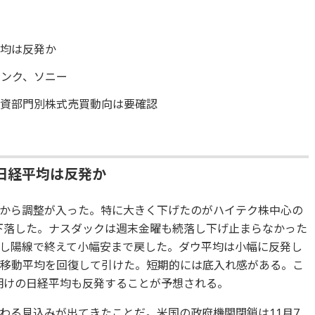
平均は反発か
バンク、ソニー
投資部門別株式売買動向は要確認
日経平均は反発か
念から調整が入った。特に大きく下げたのがハイテク株中心の
下落した。ナスダックは週末金曜も続落し下げ止まらなかった
し陽線で終えて小幅安まで戻した。ダウ平均は小幅に反発し
日移動平均を回復して引けた。短期的には底入れ感がある。こ
明けの日経平均も反発することが予想される。
わる見込みが出てきたことだ。米国の政府機関閉鎖は11月7