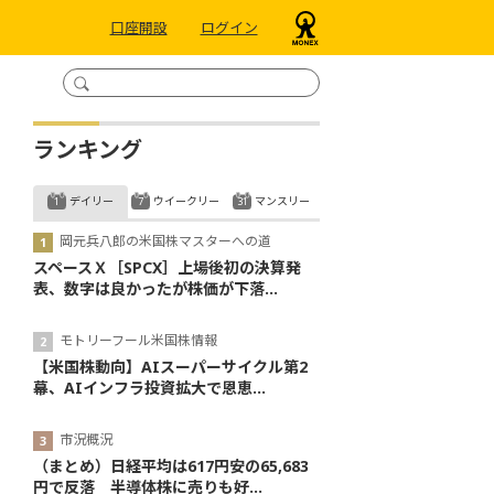
口座開設
ログイン
ランキング
デイリー
ウイークリー
マンスリー
岡元兵八郎の米国株マスターへの道
スペースＸ［SPCX］上場後初の決算発
表、数字は良かったが株価が下落...
モトリーフール米国株情報
【米国株動向】AIスーパーサイクル第2
幕、AIインフラ投資拡大で恩恵...
市況概況
（まとめ）日経平均は617円安の65,683
円で反落 半導体株に売りも好...