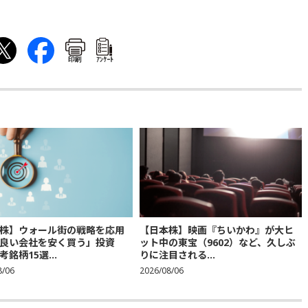
印刷
ｱﾝｹｰﾄ
株】ウォール街の戦略を応用
【日本株】映画『ちいかわ』が大ヒ
良い会社を安く買う」投資
ット中の東宝（9602）など、久しぶ
銘柄15選...
りに注目される...
8/06
2026/08/06