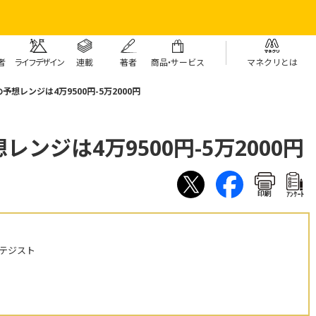
者
ライフデザイン
連載
著者
商
品・
サービス
マネクリとは
想レンジは4万9500円-5万2000円
ンジは4万9500円-5万2000円
印刷
ｱﾝｹｰﾄ
テジスト