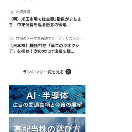
市況概況
（朝）米国市場では主要3指数がまちま
ち 中東情勢を巡る懸念の後退...
市場のテーマを再訪する。アナリストが読み解くテーマの本質
【日本株】株価77倍「第二のキオクシ
ア」を探せ！次の大化け企業を探...
ランキング一覧を見る