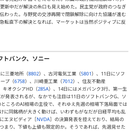
を更新中だが解決の糸口も見え始めた。民主党が政府のつなぎ
伝わった。与野党の交渉再開で閉鎖解除に向けた協議が進む
急転直下の解決となれば、マーケットは当然ポジティブに反
フトバンク、ソニー
日に三菱地所（
8802
）、古河電気工業（
5801
）、11日にソフ
ループ（
6758
）、川崎重工業（
7012
）、住友不動産
、キオクシアHD（
285A
）、14日にはメガバンク3行、第一生
が発表されるが、なかでも注目は11日のソフトバンクG、ソ
のところのAI相場の主役で、それゆえ先週の相場下落局面では
けに同銘柄が大きく動けば、いわずもがなだが日経平均も乱
にエヌビディア［
NVDA
］の決算発表を控えており、結局の
つまり、下値も上値も限定的か。そうであれば、先週見せた