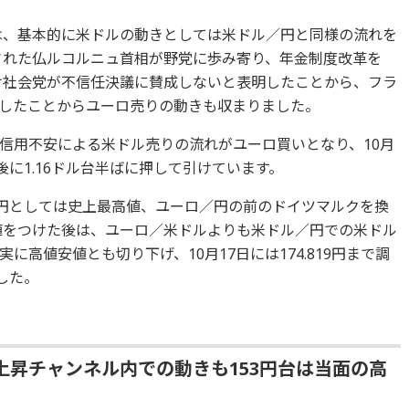
ルは、基本的に米ドルの動きとしては米ドル／円と同様の流れを
名された仏ルコルニュ首相が野党に歩み寄り、年金制度改革を
受け社会党が不信任決議に賛成しないと表明したことから、フラ
したことからユーロ売りの動きも収まりました。
信用不安による米ドル売りの流れがユーロ買いとなり、10月
た後に1.16ドル台半ばに押して引けています。
／円としては史上最高値、ユーロ／円の前のドイツマルクを換
高値をつけた後は、ユーロ／米ドルよりも米ドル／円での米ドル
高値安値とも切り下げ、10月17日には174.819円まで調
した。
昇チャンネル内での動きも153円台は当面の高