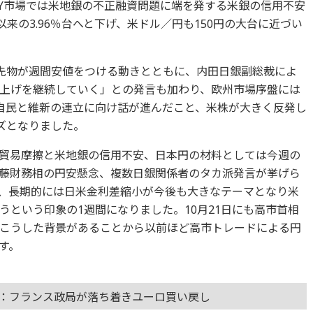
Y市場では米地銀の不正融資問題に端を発する米銀の信用不安
来の3.96％台へと下げ、米ドル／円も150円の大台に近づい
ウ先物が週間安値をつける動きとともに、内田日銀副総裁によ
上げを継続していく」との発言も加わり、欧州市場序盤には
の後自民と維新の連立に向け話が進んだこと、米株が大きく反発し
ズとなりました。
貿易摩擦と米地銀の信用不安、日本円の材料としては今週の
藤財務相の円安懸念、複数日銀関係者のタカ派発言が挙げら
、長期的には日米金利差縮小が今後も大きなテーマとなり米
うという印象の1週間になりました。10月21日にも高市首相
こうした背景があることから以前ほど高市トレードによる円
す。
ル：フランス政局が落ち着きユーロ買い戻し