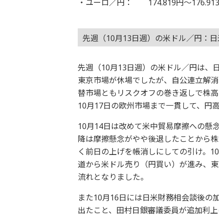
・ユーロ／円： 174.819円～176.91
先週（10月13日週）の米ドル／円：
先週（10月13日週）の米ドル／円は、
東京市場が休場でしたが、自公連立解消
替市場ともリスクオフの巻き返しで株高
10月17日の欧州市場まで一貫して、円
10月14日は改めて米中貿易摩擦への懸
降は摩擦懸念がやや後退したことから株
く前日の上げを帳消しにしての引け。1
道から米ドル売り（円買い）が進み、東
流れとなりました。
また10月16日には日米財務相会談後
出たこと、田村日銀審議委員が追加利上