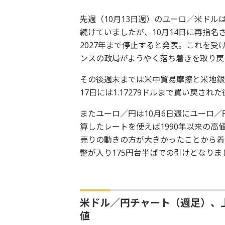
先週（10月13日週）のユーロ／米ド
続けていましたが、10月14日に再指
2027年まで停止すると発表。これを
ンスの政局がようやく落ち着きを取り戻
その後週末までは米中貿易摩擦と米地銀
17日には1.17279ドルまで買い戻され
またユーロ／円は10月6日週にユーロ
算したレートを使えば1990年以来の
売りの動きの方が大きかったことから着実に
整が入り175円台半ばでの引けとなりま
米ドル／円チャート（週足）、上
値