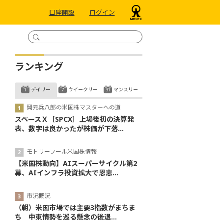
口座開設
ログイン
ランキング
デイリー
ウイークリー
マンスリー
岡元兵八郎の米国株マスターへの道
スペースＸ［SPCX］上場後初の決算発
表、数字は良かったが株価が下落...
モトリーフール米国株情報
【米国株動向】AIスーパーサイクル第2
幕、AIインフラ投資拡大で恩恵...
市況概況
（朝）米国市場では主要3指数がまちま
ち 中東情勢を巡る懸念の後退...