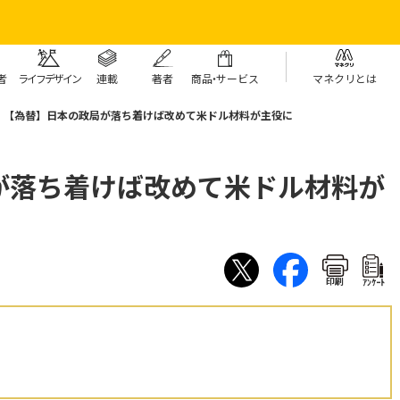
者
ライフデザイン
連載
著者
商
品・
サービス
マネクリとは
【為替】日本の政局が落ち着けば改めて米ドル材料が主役に
が落ち着けば改めて米ドル材料が
印刷
ｱﾝｹｰﾄ