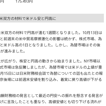
3円 175.493円
日米双方の材料で米ドル安と円高に
日米双方の材料で円高が進む1週間となりました。10月13日は
と前週末の米中貿易摩擦激化の影響は続かず、株式市場、為
と米ドル高の1日となりました。しかし、為替市場はその後
高が進みました。
念が広がり、株安と円高の動きから始まりました。NY市場以
式市場は急反騰しましたが、為替市場では米ドルの上値が重
0月15日には日米財務相会談で為替についての話も出たとの報
京後場には前週末安値を割り込み、着実に戻り高値が下がる
の加藤財務相の発言として最近の円安への振れを懸念する発言が
げに言及したことも重なり、高値安値とも切り下げる流れが