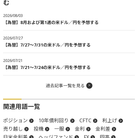
む
2026/08/03
【為替】8月および第1週の米ドル／円を予想する
2026/07/27
【為替】7/27～7/31の米ドル／円を予想する
2026/07/21
【為替】7/21～7/24の米ドル／円を予想する
過去記事一覧を見る
関連用語一覧
ポジション
10年債利回り
CFTC
利上げ
売り越し
投機
一服
金利
金利差
日米金利差
ヘッジファンド
FX
円高