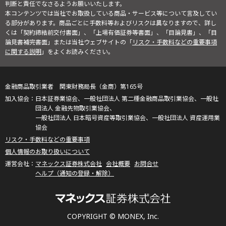
判断と責任でなさるようお願いいたします。
本コンテンツでは当社でお取扱している商品・サービス等について言及してい
る部分があります。商品ごとに手数料等およびリスクは異なりますので、詳し
くは「契約締結前交付書面」、「上場有価証券等書面」、「目論見書」、「目
論見書補完書面」または当社ウェブサイトの「
リスク・手数料などの重要事項
に関する説明
」をよくお読みください。
金融商品取引業者 関東財務局長（金商）第165号
日本証券業協会、一般社団法人 第二種金融商品取引業協会、一般社
団法人 金融先物取引業協会、
一般社団法人 日本暗号資産等取引業協会、一般社団法人 資産運用業
協会
リスク・手数料などの重要事項
個人情報のお取り扱いについて
マネックス証券株式会社
会社概要
お問合せ
ヘルプ（通知の登録・解除）
COPYRIGHT © MONEX, Inc.