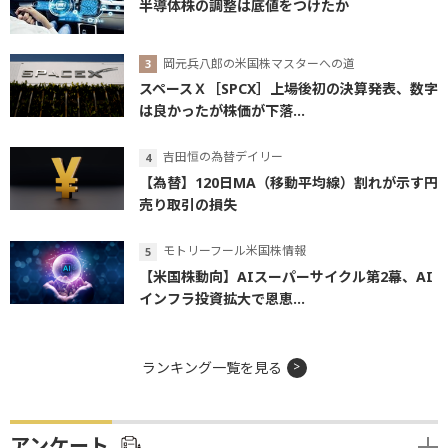
半導体株の調整は底値をつけたか
岡元兵八郎の米国株マスターへの道
スペースＸ［SPCX］上場後初の決算発表、数字
は良かったが株価が下落...
吉田恒の為替デイリー
【為替】120日MA（移動平均線）割れが示す円
売り取引の損失
モトリーフール米国株情報
【米国株動向】AIスーパーサイクル第2幕、AI
インフラ投資拡大で恩恵...
ランキング一覧を見る
アンケート