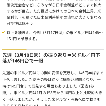
策決定会合などにらみながら日米金利差がどこまで拡大
するかが目安。ただ最近にかけての日本の金利上昇、米
金利低下を受けた日米金利差縮小の流れが大きく変わる
可能性は低そう。
以上を踏まえ、今週（3月17日週）の米ドル／円は146～
151円で予想する。
先週（3月10日週）の振り返り＝米ドル／円下
落が146円台で一服
先週の米ドル／円はこの間の安値を更新し、146円半ばまで
下落しました。ただその後は徐々に底堅い展開となり、一
時は149円台まで反発する場面もありました（図表1参
照）。米ドル／円は1月の158円から10円以上と比較的大き
く下落しましたが、そうした米ドル安・円高へ戻す動きも
そろそろ終わるのでしょうか。