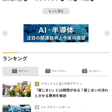
米連邦準備制度理事会
売上高
買い越し
もっと見る
先物取引
底堅い
チャート
米国株
インフレ
FOMC
金融政策
反発
米連邦公開市場委員会
利回り
FRB
関税
金融政策決定会合
底
日銀
ファンド
安値
利下げ
ランキング
デイリー
ウイークリー
マンスリー
マネックス人生100年デザイン
「墓じまい」には期限がある？墓じまいの流れ
とかかる費用を解説
ストラテジーレポート