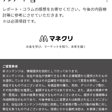
レポート・コラムの感想をお寄せください。今後の内容検
討等に参考にさせていただきます。
※は必須項目です。
お金を学び、マーケットを知り、未来を描く
ご留意事項
本コンテンツは、情報提供を目的として行っております。
本コンテンツは、当社や当社が信頼できると考える情報源から提供されたもの
を提供していますが、当社はその正確性や完全性について意見を表明し、また
保証するものではございません。有価証券の購入、売却、デリバティブ取引、
その他の取引を推奨し、勧誘するものではありません。また、過去の実績や予
想・意見は、将来の結果を保証するものではございません。提供する情報等は
作成時現在のものであり、今後予告なしに変更または削除されることがござい
ます。当社は本コンテンツの内容に依拠してお客様が取った行動の結果に対し
責任を負うものではございません。投資にかかる最終決定は、お客様ご自身の