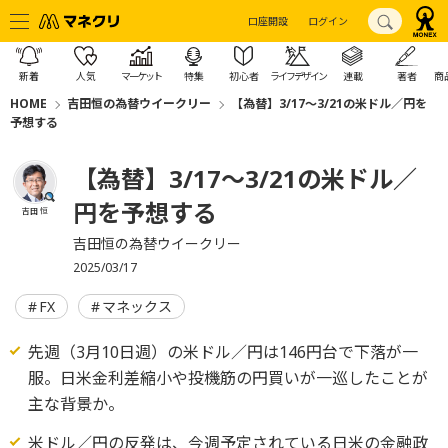
口座開設
ログイン
新着
人気
マーケット
特集
初心者
ライフデザイン
連載
著者
商
HOME
吉田恒の為替ウイークリー
【為替】3/17～3/21の米ドル／円を
予想する
【為替】3/17～3/21の米ドル／
円を予想する
吉田 恒
吉田恒の為替ウイークリー
2025/03/17
FX
マネックス
先週（3月10日週）の米ドル／円は146円台で下落が一
服。日米金利差縮小や投機筋の円買いが一巡したことが
主な背景か。
米ドル／円の反発は、今週予定されている日米の金融政