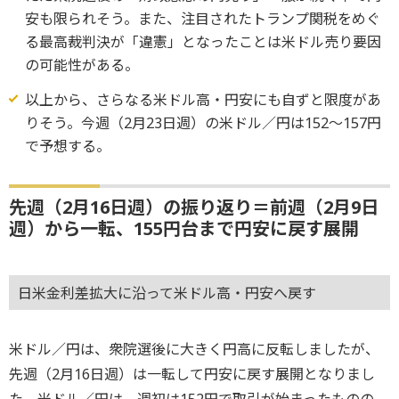
安も限られそう。また、注目されたトランプ関税をめぐ
る最高裁判決が「違憲」となったことは米ドル売り要因
の可能性がある。
以上から、さらなる米ドル高・円安にも自ずと限度があ
りそう。今週（2月23日週）の米ドル／円は152～157円
で予想する。
先週（2月16日週）の振り返り＝前週（2月9日
週）から一転、155円台まで円安に戻す展開
日米金利差拡大に沿って米ドル高・円安へ戻す
米ドル／円は、衆院選後に大きく円高に反転しましたが、
先週（2月16日週）は一転して円安に戻す展開となりまし
た。米ドル／円は、週初は152円で取引が始まったものの、