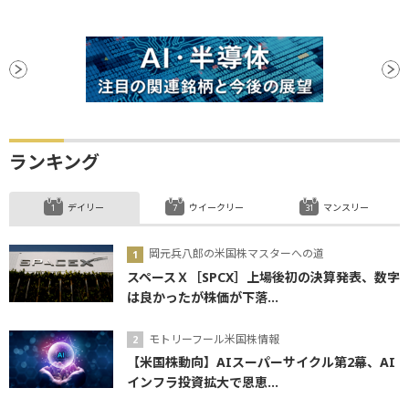
為替相場
関税
金融政策
利下げ
ランキング
デイリー
ウイークリー
マンスリー
岡元兵八郎の米国株マスターへの道
スペースＸ［SPCX］上場後初の決算発表、数字
は良かったが株価が下落...
モトリーフール米国株情報
【米国株動向】AIスーパーサイクル第2幕、AI
インフラ投資拡大で恩恵...