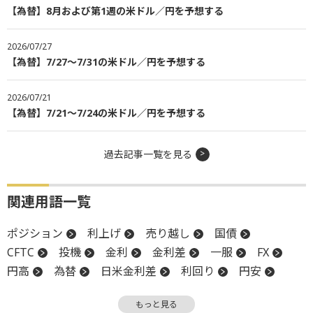
【為替】8月および第1週の米ドル／円を予想する
2026/07/27
【為替】7/27～7/31の米ドル／円を予想する
2026/07/21
【為替】7/21～7/24の米ドル／円を予想する
過去記事一覧を見る
関連用語一覧
ポジション
利上げ
売り越し
国債
CFTC
投機
金利
金利差
一服
FX
円高
為替
日米金利差
利回り
円安
チャート
物価
リスク
FOMC
債券
もっと見る
先物取引
反発
PPI
米連邦公開市場委員会