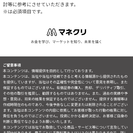
討等に参考にさせていただきます。
※は必須項目です。
お金を学び、マーケットを知り、未来を描く
ご留意事項
本コンテンツは、情報提供を目的として行っております。
本コンテンツは、当社や当社が信頼できると考える情報源から提供されたもの
を提供していますが、当社はその正確性や完全性について意見を表明し、また
保証するものではございません。有価証券の購入、売却、デリバティブ取引、
その他の取引を推奨し、勧誘するものではありません。また、過去の実績や予
想・意見は、将来の結果を保証するものではございません。提供する情報等は
作成時現在のものであり、今後予告なしに変更または削除されることがござい
ます。当社は本コンテンツの内容に依拠してお客様が取った行動の結果に対し
責任を負うものではございません。投資にかかる最終決定は、お客様ご自身の
判断と責任でなさるようお願いいたします。
本コンテンツでは当社でお取扱している商品・サービス等について言及してい
る部分があります。商品ごとに手数料等およびリスクは異なりますので、詳し