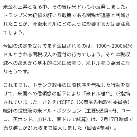
米金利上昇となる中、その後は米ドルも小反発しました。
トランプ米大統領の肝いり政策である関税が違憲と判断さ
れたことが、今後米ドルにどのように影響するかは要注意
でしょう。
今回の決定を受けてまず注目されるのは、1000～2000億米
ドルとされる関税収入の還付の行方でしょう。それは税収
減への懸念から基本的に米国債売り、米ドル売り要因にな
りそうです。
これまでも、トランプ政権の国際秩序を無視した行動を受
けて、米国への信頼感の低下により「米ドル離れ」が指摘
されていました。たとえばCFTC（米商品先物取引委員会）
統計の投機筋の米ドル・ポジション（主要5通貨=円、ユー
ロ、英ポンド、加ドル、豪ドルで試算）は、2月17日時点で
売り越しが21万枚まで拡大しました（図表4参照）。