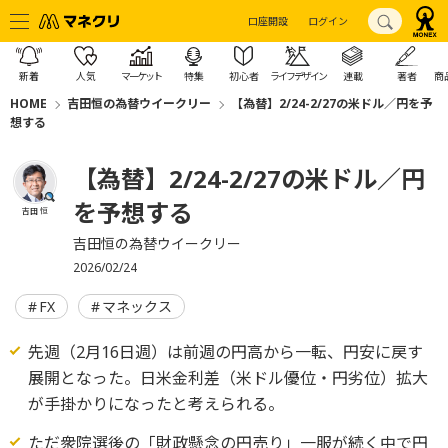
口座開設
ログイン
新着
人気
マーケット
特集
初心者
ライフデザイン
連載
著者
商
HOME
吉田恒の為替ウイークリー
【為替】2/24-2/27の米ドル／円を予
想する
【為替】2/24-2/27の米ドル／円
を予想する
吉田 恒
吉田恒の為替ウイークリー
2026/02/24
FX
マネックス
先週（2月16日週）は前週の円高から一転、円安に戻す
展開となった。日米金利差（米ドル優位・円劣位）拡大
が手掛かりになったと考えられる。
ただ衆院選後の「財政懸念の円売り」一服が続く中で円