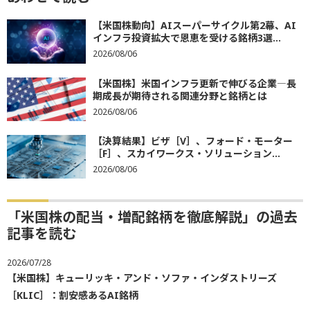
【米国株動向】AIスーパーサイクル第2幕、AI
インフラ投資拡大で恩恵を受ける銘柄3選...
2026/08/06
【米国株】米国インフラ更新で伸びる企業―長
期成長が期待される関連分野と銘柄とは
2026/08/06
【決算結果】ビザ［V］、フォード・モーター
［F］、スカイワークス・ソリューション...
2026/08/06
「米国株の配当・増配銘柄を徹底解説」の過去
記事を読む
2026/07/28
【米国株】キューリッキ・アンド・ソファ・インダストリーズ
［KLIC］：割安感あるAI銘柄