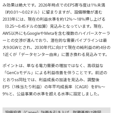
み効果は絶大です。2026年時点でのEPS寄与度は1％未満
（約0.01～0.02ドル）に留まりますが、設備稼働が進む
2033年には、現在の利益水準を約12％～18％押し上げる
（0.25～0.45ドルの加算）見込みとなっています。現在、
AWS以外にもGoogleやMetaを含む複数のハイパースケーラ
ーとの交渉が進んでおり、潜在的な需要パイプラインは最
大9.0GWとされ、2030年代に向けて現在の純利益の約4分の
1近くが「データセンター由来」に置き換わる見込みです。
ポイントは、単なる電力需要の増加ではなく、高収益な
「GenCoモデル」による利益改善を伴うことです。前述の
とおりss同社では、利益成長の加速を見込み、調整後
EPS（1株当たり利益）の年平均成長率（CAGR）を8％～
9％と、公益事業の水準を超える水準に設定しました。
設備投資（Capex）計画を引き上げ、財務基盤は強固