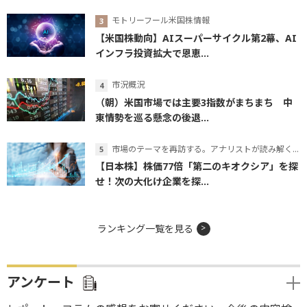
モトリーフール米国株情報
【米国株動向】AIスーパーサイクル第2幕、AI
インフラ投資拡大で恩恵...
市況概況
（朝）米国市場では主要3指数がまちまち 中
東情勢を巡る懸念の後退...
市場のテーマを再訪する。アナリストが読み解くテーマの本質
【日本株】株価77倍「第二のキオクシア」を探
せ！次の大化け企業を探...
ランキング一覧を見る
アンケート