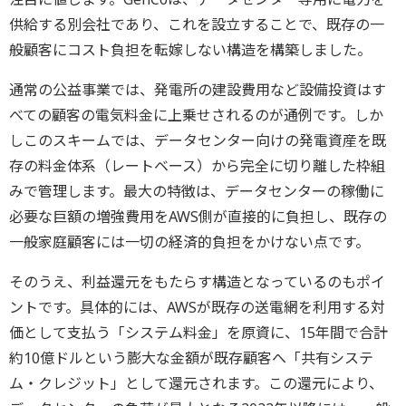
供給する別会社であり、これを設立することで、既存の一
般顧客にコスト負担を転嫁しない構造を構築しました。
通常の公益事業では、発電所の建設費用など設備投資はす
べての顧客の電気料金に上乗せされるのが通例です。しか
しこのスキームでは、データセンター向けの発電資産を既
存の料金体系（レートベース）から完全に切り離した枠組
みで管理します。最大の特徴は、データセンターの稼働に
必要な巨額の増強費用をAWS側が直接的に負担し、既存の
一般家庭顧客には一切の経済的負担をかけない点です。
そのうえ、利益還元をもたらす構造となっているのもポイ
ントです。具体的には、AWSが既存の送電網を利用する対
価として支払う「システム料金」を原資に、15年間で合計
約10億ドルという膨大な金額が既存顧客へ「共有システ
ム・クレジット」として還元されます。この還元により、