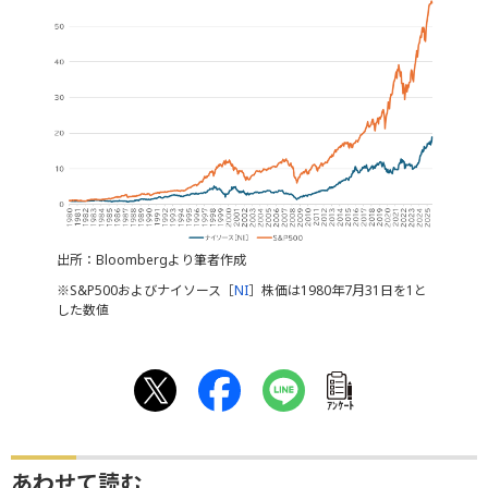
出所：Bloombergより筆者作成
※S&P500およびナイソース［
NI
］株価は1980年7月31日を1と
した数値
ｱﾝｹｰﾄ
あわせて読む