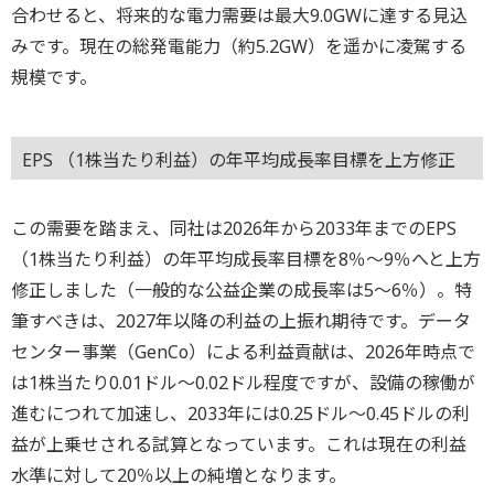
合わせると、将来的な電力需要は最大9.0GWに達する見込
みです。現在の総発電能力（約5.2GW）を遥かに凌駕する
規模です。
EPS （1株当たり利益）の年平均成長率目標を上方修正
この需要を踏まえ、同社は2026年から2033年までのEPS
（1株当たり利益）の年平均成長率目標を8％～9％へと上方
修正しました（一般的な公益企業の成長率は5～6％）。特
筆すべきは、2027年以降の利益の上振れ期待です。データ
センター事業（GenCo）による利益貢献は、2026年時点で
は1株当たり0.01ドル～0.02ドル程度ですが、設備の稼働が
進むにつれて加速し、2033年には0.25ドル～0.45ドルの利
益が上乗せされる試算となっています。これは現在の利益
水準に対して20％以上の純増となります。