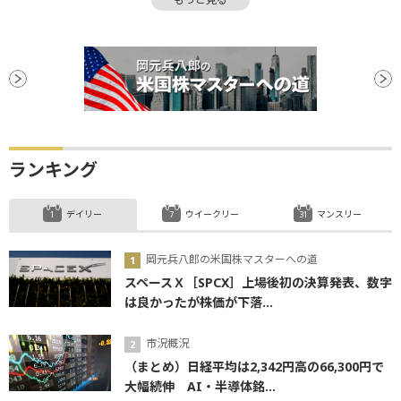
資金調達
底
負債比率
ランキング
デイリー
ウイークリー
マンスリー
岡元兵八郎の米国株マスターへの道
スペースＸ［SPCX］上場後初の決算発表、数字
は良かったが株価が下落...
市況概況
（まとめ）日経平均は2,342円高の66,300円で
大幅続伸 AI・半導体銘...