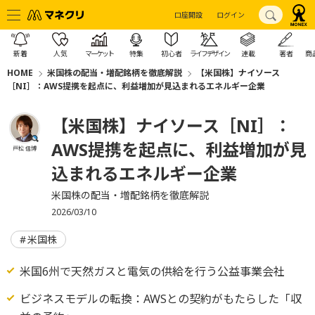
口座開設
ログイン
新着
人気
マーケット
特集
初心者
ライフデザイン
連載
著者
商
HOME
米国株の配当・増配銘柄を徹底解説
【米国株】ナイソース
［NI］：AWS提携を起点に、利益増加が見込まれるエネルギー企業
【米国株】ナイソース［NI］：
AWS提携を起点に、利益増加が見
戸松 信博
込まれるエネルギー企業
米国株の配当・増配銘柄を徹底解説
2026/03/10
米国株
米国6州で天然ガスと電気の供給を行う公益事業会社
ビジネスモデルの転換：AWSとの契約がもたらした「収