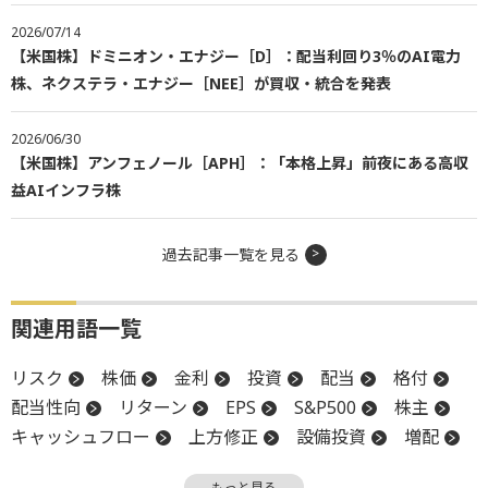
2026/07/14
【米国株】ドミニオン・エナジー［D］：配当利回り3％のAI電力
株、ネクステラ・エナジー［NEE］が買収・統合を発表
2026/06/30
【米国株】アンフェノール［APH］：「本格上昇」前夜にある高収
益AIインフラ株
過去記事一覧を見る
関連用語一覧
リスク
株価
金利
投資
配当
格付
配当性向
リターン
EPS
S&P500
株主
キャッシュフロー
上方修正
設備投資
増配
調整
レバレッジ
株主還元
子会社
もっと見る