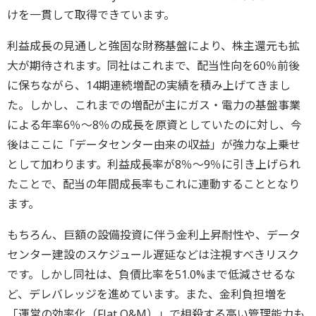
けを一貫して取得できています。
利益成長の見通しと強固な財務基盤により、株主還元も拡
大が期待されます。同社はこれまで、配当性向を60％前後
に保ちながら、14期連続増配の実績を積み上げてきまし
た。しかし、これまでの増配が主にガス・電力の基盤事業
による年率6％～8％の成長を原資としていたのに対し、今
後はここに「データセンター由来の収益」が強力な上乗せ
として加わります。利益成長率が8％～9％に引き上げられ
たことで、配当の年間成長率もこれに連動することとなり
ます。
もちろん、巨額の設備投資に伴う金利上昇耐性や、データ
センター建設のスケジュール遅延などは注視すべきリスク
です。しかし同社は、負債比率を51.0%まで低減させるな
ど、デレバレッジを進めています。また、金利負担増を
「運営の効率化（Flat O&M）」で相殺する高い管理能力も