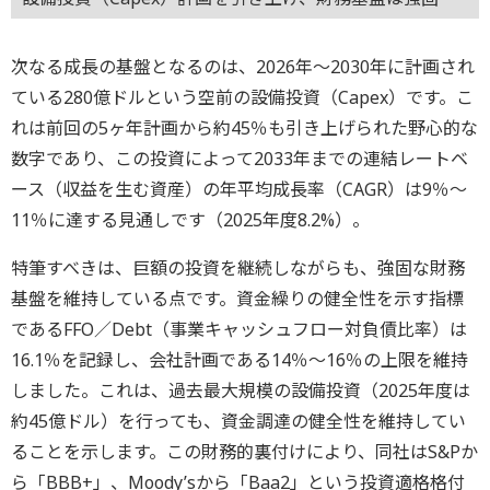
次なる成長の基盤となるのは、2026年～2030年に計画され
ている280億ドルという空前の設備投資（Capex）です。こ
れは前回の5ヶ年計画から約45％も引き上げられた野心的な
数字であり、この投資によって2033年までの連結レートベ
ース（収益を生む資産）の年平均成長率（CAGR）は9％～
11％に達する見通しです（2025年度8.2%）。
特筆すべきは、巨額の投資を継続しながらも、強固な財務
基盤を維持している点です。資金繰りの健全性を示す指標
であるFFO／Debt（事業キャッシュフロー対負債比率）は
16.1％を記録し、会社計画である14％～16％の上限を維持
しました。これは、過去最大規模の設備投資（2025年度は
約45億ドル）を行っても、資金調達の健全性を維持してい
ることを示します。この財務的裏付けにより、同社はS&Pか
ら「BBB+」、Moody’sから「Baa2」という投資適格格付