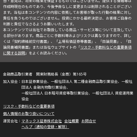
想・意見は、将来の結果を保証するものではございません。提供する情報等は
作成時現在のものであり、今後予告なしに変更または削除されることがござい
ます。当社は本コンテンツの内容に依拠してお客様が取った行動の結果に対し
責任を負うものではございません。投資にかかる最終決定は、お客様ご自身の
判断と責任でなさるようお願いいたします。
本コンテンツでは当社でお取扱している商品・サービス等について言及してい
る部分があります。商品ごとに手数料等およびリスクは異なりますので、詳し
くは「契約締結前交付書面」、「上場有価証券等書面」、「目論見書」、「目
論見書補完書面」または当社ウェブサイトの「
リスク・手数料などの重要事項
に関する説明
」をよくお読みください。
金融商品取引業者 関東財務局長（金商）第165号
日本証券業協会、一般社団法人 第二種金融商品取引業協会、一般社
団法人 金融先物取引業協会、
一般社団法人 日本暗号資産等取引業協会、一般社団法人 資産運用業
協会
リスク・手数料などの重要事項
個人情報のお取り扱いについて
マネックス証券株式会社
会社概要
お問合せ
ヘルプ（通知の登録・解除）