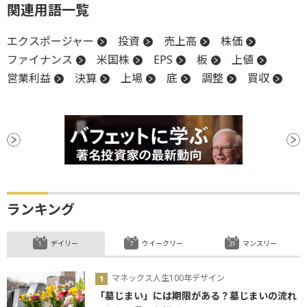
関連用語一覧
エクスポージャー
投資
売上高
株価
ファイナンス
米国株
EPS
板
上値
営業利益
決算
上場
底
調整
買収
ランキング
デイリー
ウイークリー
マンスリー
マネックス人生100年デザイン
「墓じまい」には期限がある？墓じまいの流れ