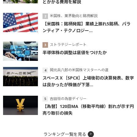
とかかる費用を解説
米国株、業界動向と銘柄解説
【米国株：銘柄発掘】業績上振れ5銘柄、パラ
ンティア・テクノロジー...
ストラテジーレポート
半導体株の調整は底値をつけたか
岡元兵八郎の米国株マスターへの道
スペースＸ［SPCX］上場後初の決算発表、数字
は良かったが株価が下落...
吉田恒の為替デイリー
【為替】120日MA（移動平均線）割れが示す円
売り取引の損失
ランキング一覧を見る