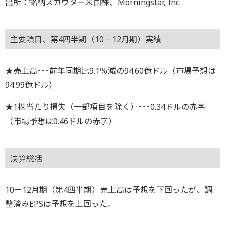
出所：銘柄スカウター米国株、Morningstar, Inc.
主要項目、第4四半期（10－12月期）実績
★売上高･･･前年同期比9.1％減の94.60億ドル（市場予想は
94.99億ドル）
★1株当たり損失（一部項目を除く）･･･0.34ドルの赤字
（市場予想は0.46ドルの赤字）
決算総括
10－12月期（第4四半期）売上高は予想を下回ったが、調
整済みEPSは予想を上回った。