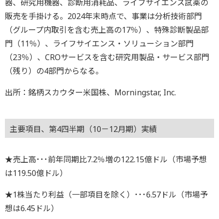
器、研究用機器、診断用消耗品、ライフサイエンス試薬の
販売を手掛ける。2024年末時点で、事業は分析技術部門
（グループ内取引を含む売上高の17％）、特殊診断製品部
門（11％）、ライフサイエンス・ソリューション部門
（23％）、CROサービスを含む研究用製品・サービス部門
（残り）の4部門からなる。
出所：銘柄スカウター米国株、Morningstar, Inc.
主要項目、第4四半期（10－12月期）実績
★売上高･･･前年同期比7.2％増の122.15億ドル（市場予想
は119.50億ドル）
★1株当たり利益（一部項目を除く）･･･6.57ドル（市場予
想は6.45ドル）