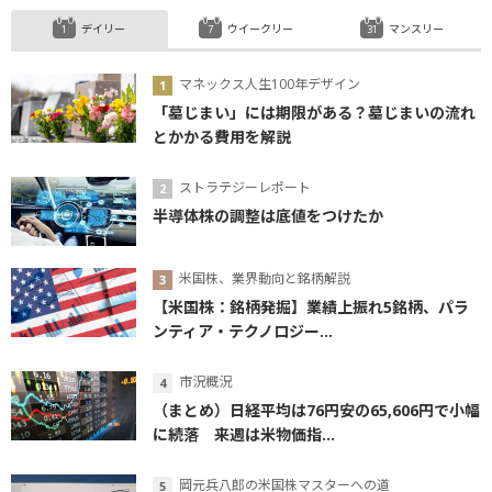
デイリー
ウイークリー
マンスリー
マネックス人生100年デザイン
「墓じまい」には期限がある？墓じまいの流れ
とかかる費用を解説
ストラテジーレポート
半導体株の調整は底値をつけたか
米国株、業界動向と銘柄解説
【米国株：銘柄発掘】業績上振れ5銘柄、パラ
ンティア・テクノロジー...
市況概況
（まとめ）日経平均は76円安の65,606円で小幅
に続落 来週は米物価指...
岡元兵八郎の米国株マスターへの道