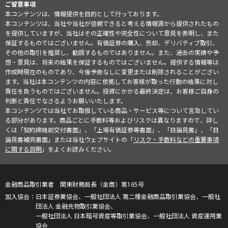
ご留意事項
本コンテンツは、情報提供を目的として行っております。
本コンテンツは、当社や当社が信頼できると考える情報源から提供されたもの
を提供していますが、当社はその正確性や完全性について意見を表明し、また
保証するものではございません。有価証券の購入、売却、デリバティブ取引、
その他の取引を推奨し、勧誘するものではありません。また、過去の実績や予
想・意見は、将来の結果を保証するものではございません。提供する情報等は
作成時現在のものであり、今後予告なしに変更または削除されることがござい
ます。当社は本コンテンツの内容に依拠してお客様が取った行動の結果に対し
責任を負うものではございません。投資にかかる最終決定は、お客様ご自身の
判断と責任でなさるようお願いいたします。
本コンテンツでは当社でお取扱している商品・サービス等について言及してい
る部分があります。商品ごとに手数料等およびリスクは異なりますので、詳し
くは「契約締結前交付書面」、「上場有価証券等書面」、「目論見書」、「目
論見書補完書面」または当社ウェブサイトの「
リスク・手数料などの重要事項
に関する説明
」をよくお読みください。
金融商品取引業者 関東財務局長（金商）第165号
日本証券業協会、一般社団法人 第二種金融商品取引業協会、一般社
団法人 金融先物取引業協会、
一般社団法人 日本暗号資産等取引業協会、一般社団法人 資産運用業
協会