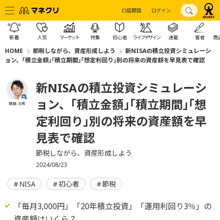
口座開設
ログイン
新着
人気
マーケット
特集
初心者
ライフデザイン
連載
著者
商
HOME
節税しながら、資産形成しよう
新NISAの積立投資シミュレーシ
ョン、｢積立金額｣｢積立期間｣｢想定利回り｣別の将来の資産額を早見表で確認
新NISAの積立投資シミュレーシ
ョン、｢積立金額｣｢積立期間｣｢想
頼藤 太希
定利回り｣別の将来の資産額を早
見表で確認
節税しながら、資産形成しよう
2024/08/23
NISA
初心者
節税
「毎月3,000円」「20年積立投資」「運用利回り3％」の
資産額はいくら？