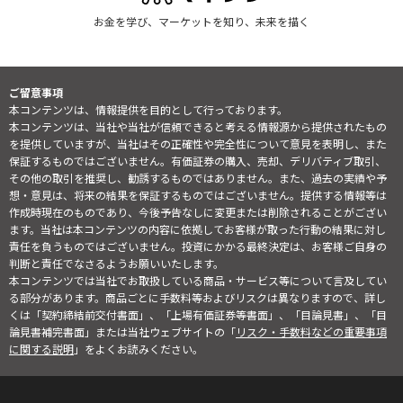
お金を学び、マーケットを知り、未来を描く
ご留意事項
本コンテンツは、情報提供を目的として行っております。
本コンテンツは、当社や当社が信頼できると考える情報源から提供されたもの
を提供していますが、当社はその正確性や完全性について意見を表明し、また
保証するものではございません。有価証券の購入、売却、デリバティブ取引、
その他の取引を推奨し、勧誘するものではありません。また、過去の実績や予
想・意見は、将来の結果を保証するものではございません。提供する情報等は
作成時現在のものであり、今後予告なしに変更または削除されることがござい
ます。当社は本コンテンツの内容に依拠してお客様が取った行動の結果に対し
責任を負うものではございません。投資にかかる最終決定は、お客様ご自身の
判断と責任でなさるようお願いいたします。
本コンテンツでは当社でお取扱している商品・サービス等について言及してい
る部分があります。商品ごとに手数料等およびリスクは異なりますので、詳し
くは「契約締結前交付書面」、「上場有価証券等書面」、「目論見書」、「目
論見書補完書面」または当社ウェブサイトの「
リスク・手数料などの重要事項
に関する説明
」をよくお読みください。