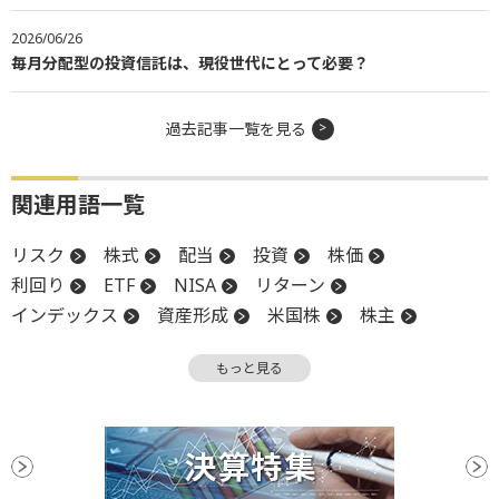
2026/06/26
毎月分配型の投資信託は、現役世代にとって必要？
過去記事一覧を見る
関連用語一覧
リスク
株式
配当
投資
株価
利回り
ETF
NISA
リターン
インデックス
資産形成
米国株
株主
信託報酬
複利
分配金
リスク許容度
もっと見る
インデックスファンド
S&P500
株価指数
株主優待
元本
債券
成長投資枠
底
積立投資
つみたて投資枠
投資信託
ファンド