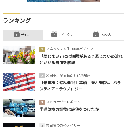
ランキング
デイリー
ウイークリー
マンスリー
マネックス人生100年デザイン
「墓じまい」には期限がある？墓じまいの流れ
とかかる費用を解説
米国株、業界動向と銘柄解説
【米国株：銘柄発掘】業績上振れ5銘柄、パラ
ンティア・テクノロジー...
ストラテジーレポート
半導体株の調整は底値をつけたか
吉田恒の為替デイリー