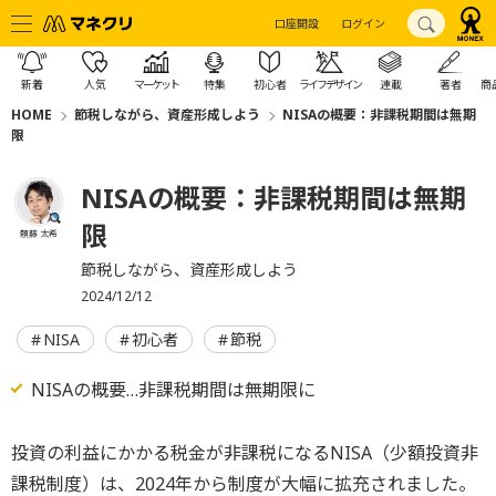
口座開設
ログイン
新着
人気
マーケット
特集
初心者
ライフデザイン
連載
著者
商
HOME
節税しながら、資産形成しよう
NISAの概要：非課税期間は無期
限
NISAの概要：非課税期間は無期
限
頼藤 太希
節税しながら、資産形成しよう
2024/12/12
NISA
初心者
節税
NISAの概要…非課税期間は無期限に
投資の利益にかかる税金が非課税になるNISA（少額投資非
課税制度）は、2024年から制度が大幅に拡充されました。