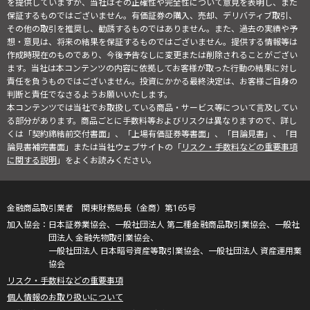
を提供していますが、当社はその正確性や完全性について意見を表明し、また
保証するものではございません。有価証券の購入、売却、デリバティブ取引、
その他の取引を推奨し、勧誘するものではありません。また、過去の実績や予
想・意見は、将来の結果を保証するものではございません。提供する情報等は
作成時現在のものであり、今後予告なしに変更または削除されることがござい
ます。当社は本コンテンツの内容に依拠してお客様が取った行動の結果に対し
責任を負うものではございません。投資にかかる最終決定は、お客様ご自身の
判断と責任でなさるようお願いいたします。
本コンテンツでは当社でお取扱している商品・サービス等について言及してい
る部分があります。商品ごとに手数料等およびリスクは異なりますので、詳し
くは「契約締結前交付書面」、「上場有価証券等書面」、「目論見書」、「目
論見書補完書面」または当社ウェブサイトの「
リスク・手数料などの重要事項
に関する説明
」をよくお読みください。
金融商品取引業者 関東財務局長（金商）第165号
日本証券業協会、一般社団法人 第二種金融商品取引業協会、一般社
団法人 金融先物取引業協会、
一般社団法人 日本暗号資産等取引業協会、一般社団法人 資産運用業
協会
リスク・手数料などの重要事項
個人情報のお取り扱いについて