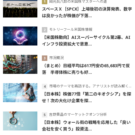
岡元兵八郎の米国株マスターへの道
スペースＸ［SPCX］上場後初の決算発表、数字
は良かったが株価が下落...
モトリーフール米国株情報
【米国株動向】AIスーパーサイクル第2幕、AI
インフラ投資拡大で恩恵...
市況概況
（まとめ）日経平均は617円安の65,683円で反
落 半導体株に売りも好...
市場のテーマを再訪する。アナリストが読み解くテーマの本質
【日本株】株価77倍「第二のキオクシア」を探
せ！次の大化け企業を探...
吉野貴晶のマーケットクオンツ分析
【日本株】ウォール街の戦略を応用した「良い
会社を安く買う」投資法...