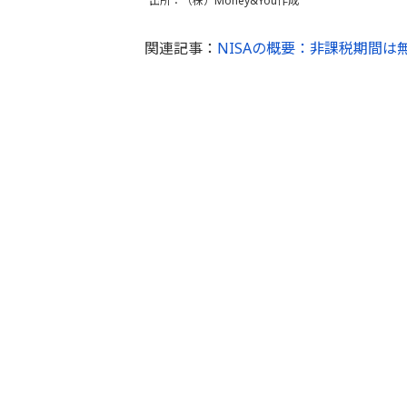
出所：（株）Money&You作成
関連記事：
NISAの概要：非課税期間は