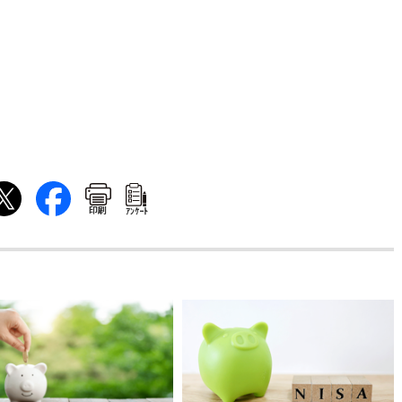
印刷
ｱﾝｹｰﾄ