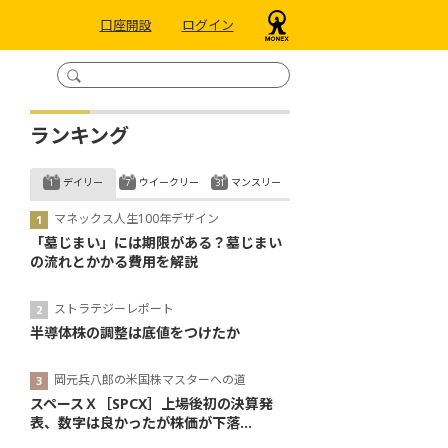
口座開設
ログイン
ランキング
デイリー
ウイークリー
マンスリー
マネックス人生100年デザイン
「墓じまい」には期限がある？墓じまい
の流れとかかる費用を解説
ストラテジーレポート
半導体株の調整は底値をつけたか
岡元兵八郎の米国株マスターへの道
スペースＸ［SPCX］上場後初の決算発
表、数字は良かったが株価が下落...