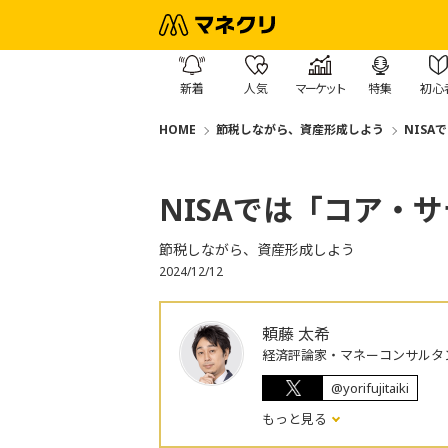
新着
人気
マーケット
特集
初心
HOME
節税しながら、資産形成しよう
NIS
NISAでは「コア・
節税しながら、資産形成しよう
2024/12/12
頼藤 太希
経済評論家・マネーコンサルタ
@yorifujitaiki
もっと見る