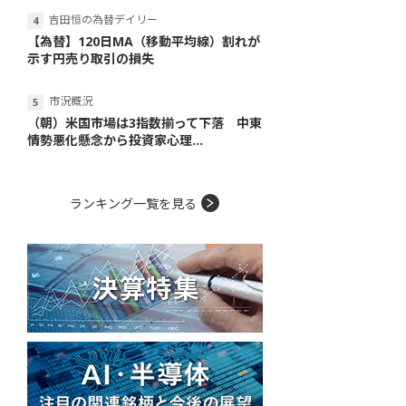
吉田恒の為替デイリー
【為替】120日MA（移動平均線）割れが
示す円売り取引の損失
市況概況
（朝）米国市場は3指数揃って下落 中東
情勢悪化懸念から投資家心理...
ランキング一覧を見る