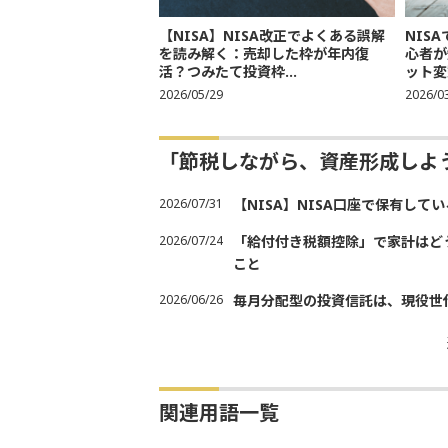
【NISA】NISA改正でよくある誤解
NIS
を読み解く：売却した枠が年内復
心者が
活？つみたて投資枠...
ット変
2026/05/29
2026/0
「節税しながら、資産形成しよ
2026/07/31
【NISA】NISA口座で保有し
2026/07/24
「給付付き税額控除」で家計はど
こと
2026/06/26
毎月分配型の投資信託は、現役世
関連用語一覧