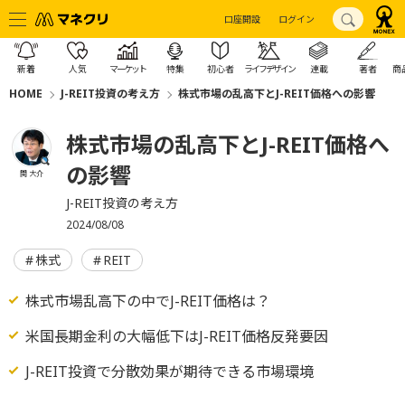
口座開設
ログイン
新着
人気
マーケット
特集
初心者
ライフデザイン
連載
著者
商
HOME
J-REIT投資の考え方
株式市場の乱高下とJ-REIT価格への影響
株式市場の乱高下とJ-REIT価格へ
の影響
関 大介
J-REIT投資の考え方
2024/08/08
株式
REIT
株式市場乱高下の中でJ-REIT価格は？
米国長期金利の大幅低下はJ-REIT価格反発要因
J-REIT投資で分散効果が期待できる市場環境