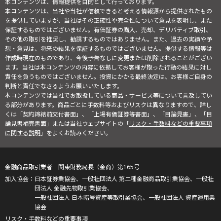
本コンテンツは、情報提供を目的として行っております。
本コンテンツは、当社や当社が信頼できると考える情報源から提供されたもの
を提供していますが、当社はその正確性や完全性について意見を表明し、また
保証するものではございません。有価証券の購入、売却、デリバティブ取引、
その他の取引を推奨し、勧誘するものではありません。また、過去の実績や予
想・意見は、将来の結果を保証するものではございません。提供する情報等は
作成時現在のものであり、今後予告なしに変更または削除されることがござい
ます。当社は本コンテンツの内容に依拠してお客様が取った行動の結果に対し
責任を負うものではございません。投資にかかる最終決定は、お客様ご自身の
判断と責任でなさるようお願いいたします。
本コンテンツでは当社でお取扱している商品・サービス等について言及してい
る部分があります。商品ごとに手数料等およびリスクは異なりますので、詳し
くは「契約締結前交付書面」、「上場有価証券等書面」、「目論見書」、「目
論見書補完書面」または当社ウェブサイトの「
リスク・手数料などの重要事項
に関する説明
」をよくお読みください。
金融商品取引業者 関東財務局長（金商）第165号
日本証券業協会、一般社団法人 第二種金融商品取引業協会、一般社
団法人 金融先物取引業協会、
一般社団法人 日本暗号資産等取引業協会、一般社団法人 資産運用業
協会
リスク・手数料などの重要事項