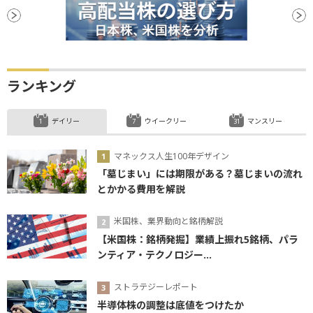
安値
利下げ
リスクオフ
REIT
ランキング
デイリー
ウイークリー
マンスリー
マネックス人生100年デザイン
「墓じまい」には期限がある？墓じまいの流れ
とかかる費用を解説
米国株、業界動向と銘柄解説
【米国株：銘柄発掘】業績上振れ5銘柄、パラ
ンティア・テクノロジー...
ストラテジーレポート
半導体株の調整は底値をつけたか