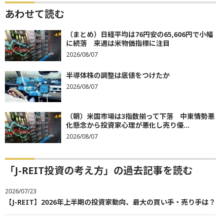
あわせて読む
（まとめ）日経平均は76円安の65,606円で小幅
に続落 来週は米物価指標に注目
2026/08/07
半導体株の調整は底値をつけたか
2026/08/07
（朝）米国市場は3指数揃って下落 中東情勢悪
化懸念から投資家心理が悪化し売り優...
2026/08/07
「J-REIT投資の考え方」の過去記事を読む
2026/07/23
【J-REIT】2026年上半期の投資家動向、最大の買い手・売り手は？