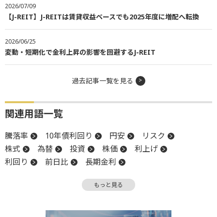
2026/07/09
【J-REIT】J-REITは賃貸収益ベースでも2025年度に増配へ転換
2026/06/25
変動・短期化で金利上昇の影響を回避するJ-REIT
過去記事一覧を見る
関連用語一覧
騰落率
10年債利回り
円安
リスク
株式
為替
投資
株価
利上げ
利回り
前日比
長期金利
米連邦準備制度理事会
売り越し
円高
金利
もっと見る
日経平均株価
反発
分配金
FRB
外国人投資家
材料
J-REIT
底
東証REIT指数
日銀
年初来安値
売買代金