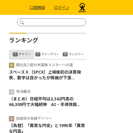
口座開設
ログイン
ランキング
デイリー
ウイークリー
マンスリー
岡元兵八郎の米国株マスターへの道
スペースＸ［SPCX］上場後初の決算発
表、数字は良かったが株価が下落...
市況概況
（まとめ）日経平均は2,342円高の
66,300円で大幅続伸 AI・半導体銘...
吉田恒の為替デイリー
【為替】「異常な円安」と1995年「異常
な円高」