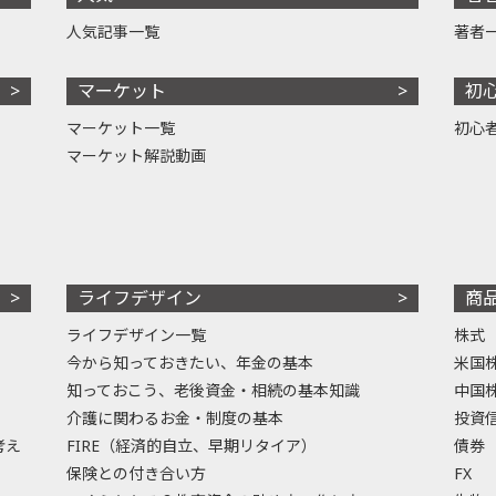
人気記事一覧
著者
マーケット
初
マーケット一覧
初心
マーケット解説動画
ライフデザイン
商
ライフデザイン一覧
株式
今から知っておきたい、年金の基本
米国
知っておこう、老後資金・相続の基本知識
中国
介護に関わるお金・制度の基本
投資
考え
FIRE（経済的自立、早期リタイア）
債券
保険との付き合い方
FX