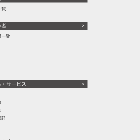
一覧
心者
者一覧
品・サービス
株
株
信託