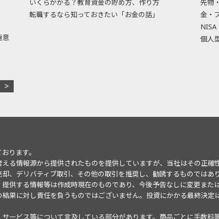
いくらかかる？教育資金の貯め方、作り方
先物
転職するなら知っておきたい「お金の話」
金・
NISA
極意
個人型
ております。
考える情報源から提供されたものを提供していますが、当社はその正確
売却、デリバティブ取引、その他の取引を推奨し、勧誘するものではあ
。提供する情報等は作成時現在のものであり、今後予告なしに変更また
の結果に対し責任を負うものではございません。投資にかかる最終決定
・サービス等について言及している部分があります。商品ごとに手数料