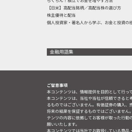
らくちん！積立でお金を増やす方法
【日米】高配当銘柄／高配当株の選び方
株主優待と配当
個人投資家・著名人から学ぶ、お金と投資の
金融用語集
ご留意事項
本コンテンツは、情報提供を目的として行っ
本コンテンツは、当社や当社が信頼できると
るものではございません。有価証券の購入、
将来の結果を保証するものではございません
テンツの内容に依拠してお客様が取った行動
願いいたします。
本コンテンツでは当社でお取扱している商品