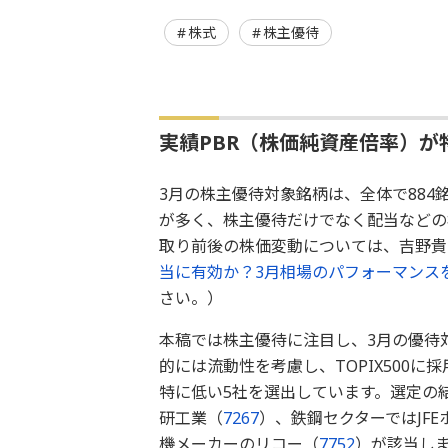
株式
株主優待
実績PBR（株価純資産倍率）が
3月の株主優待対象銘柄は、全体で884
が多く、株主優待だけでなく配当などの
取り前後の株価変動については、吉野貴
当に有効か？3月相場のパフォーマンス
さい。）
本稿では株主優待に注目し、3月の優待
的には流動性を考慮し、TOPIX500
特に低い5社を選出しています。選定の
研工業（
7267
）、鉄鋼セクターではJF
機メーカーのリコー（
7752
）が該当し