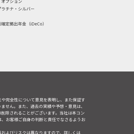
・オプション
プラチナ・シルバー
確定拠出年金（iDeCo）
性や完全性について意見を表明し、また保証す
りません。また、過去の実績や予想・意見は、
は削除されることがございます。当社は本コン
は、お客様ご自身の判断と責任でなさるようお
等およびリスクは異なりますので、詳しくは