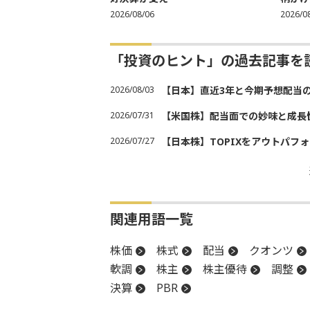
2026/08/06
2026/0
「投資のヒント」の過去記事を
2026/08/03
【日本】直近3年と今期予想配当
2026/07/31
【米国株】配当面での妙味と成長
2026/07/27
【日本株】TOPIXをアウトパフォ
関連用語一覧
株価
株式
配当
クオンツ
軟調
株主
株主優待
調整
決算
PBR