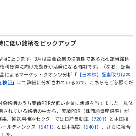
特に低い銘柄をピックアップ
銘柄に上ります。3月は主要企業の決算期であるため該当銘柄
権利獲得に向けた動きが活発になる時期です。（なお、配当
晶によるマーケットクオンツ分析「
【日本株】配当取りは本
を検証
」にて詳細に分析されているので、こちらをご参照くだ
対象銘柄のうち実績PBRが低い企業に焦点を当てました。具体
に採用されている銘柄の中から、実績PBR（株価純資産倍率）が
結果、輸送用機器セクターでは日産自動車（
7201
）と本田技
Eホールディングス（
5411
）と日本製鉄（
5401
）、さらに複合
ました。