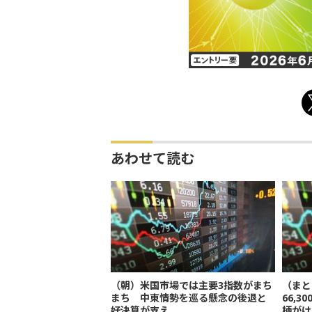
あわせて読む
（朝）米国市場では主要3指数がまち
（まと
まち 中東情勢を巡る懸念の後退と
66,
好決算が支え
柄がけ