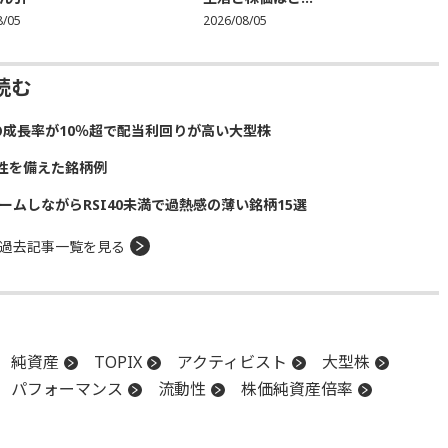
8/05
2026/08/05
読む
の成長率が10％超で配当利回りが高い大型株
性を備えた銘柄例
ームしながらRSI40未満で過熱感の薄い銘柄15選
過去記事一覧を見る
純資産
TOPIX
アクティビスト
大型株
パフォーマンス
流動性
株価純資産倍率