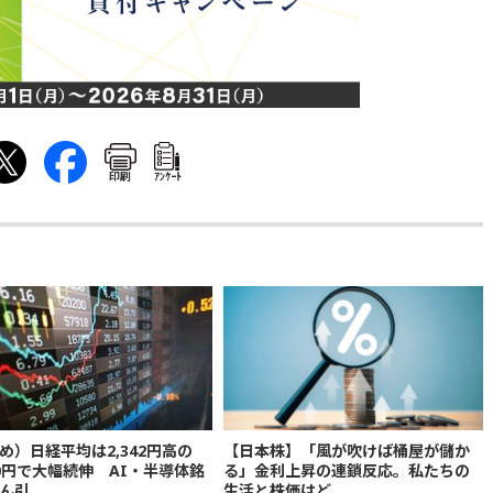
印刷
ｱﾝｹｰﾄ
め）日経平均は2,342円高の
【日本株】「風が吹けば桶屋が儲か
300円で大幅続伸 AI・半導体銘
る」金利上昇の連鎖反応。私たちの
ん引
生活と株価はど...