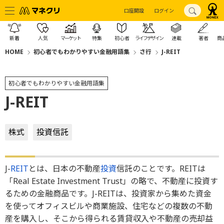
口座開設
ログイン
新着
人気
マーケット
特集
初心者
ライフデザイン
連載
著者
商
HOME
初心者でもわかりやすい金融用語集
さ行
J-REIT
初心者でもわかりやすい金融用語集
J-REIT
株式
投資信託
J-
REIT
とは、日本の不動産
投資
信託のことです。REITは
「Real Estate Investment Trust」の略で、不動産に投資す
るための金融商品です。J-REITは、投資家から集めた資金
を使ってオフィスビルや商業施設、住宅などの複数の不動
産を購入し、そこから得られる賃貸収入や不動産の売却益