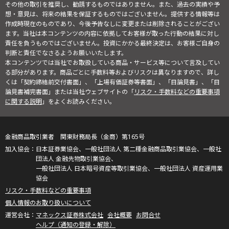
その他の取引を推奨し、勧誘するものではありません。また、過去の実績や予
想・意見は、将来の結果を保証するものではございません。提供する情報等は
作成時現在のものであり、今後予告なしに変更または削除されることがござい
ます。当社は本コンテンツの内容に依拠してお客様が取った行動の結果に対し
責任を負うものではございません。投資にかかる最終決定は、お客様ご自身の
判断と責任でなさるようお願いいたします。
本コンテンツでは当社でお取扱している商品・サービス等について言及してい
る部分があります。商品ごとに手数料等およびリスクは異なりますので、詳し
くは「契約締結前交付書面」、「上場有価証券等書面」、「目論見書」、「目
論見書補完書面」または当社ウェブサイトの「
リスク・手数料などの重要事項
に関する説明
」をよくお読みください。
金融商品取引業者 関東財務局長（金商）第165号
日本証券業協会、一般社団法人 第二種金融商品取引業協会、一般社
団法人 金融先物取引業協会、
一般社団法人 日本暗号資産等取引業協会、一般社団法人 資産運用業
協会
リスク・手数料などの重要事項
個人情報のお取り扱いについて
マネックス証券株式会社
会社概要
お問合せ
ヘルプ（通知の登録・解除）