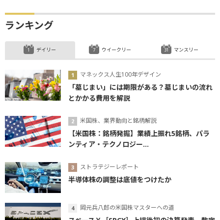
ランキング
デイリー
ウイークリー
マンスリー
マネックス人生100年デザイン
「墓じまい」には期限がある？墓じまいの流れ
とかかる費用を解説
米国株、業界動向と銘柄解説
【米国株：銘柄発掘】業績上振れ5銘柄、パラ
ンティア・テクノロジー...
ストラテジーレポート
半導体株の調整は底値をつけたか
岡元兵八郎の米国株マスターへの道