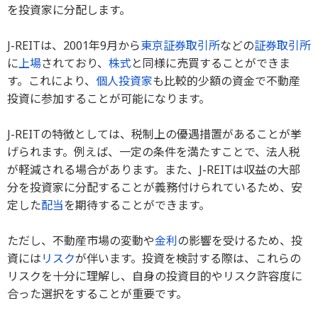
を投資家に分配します。
J-REITは、2001年9月から
東京証券取引所
などの
証券取引所
に
上場
されており、
株式
と同様に売買することができま
す。これにより、
個人投資家
も比較的少額の資金で不動産
投資に参加することが可能になります。
J-REITの特徴としては、税制上の優遇措置があることが挙
げられます。例えば、一定の条件を満たすことで、法人税
が軽減される場合があります。また、J-REITは収益の大部
分を投資家に分配することが義務付けられているため、安
定した
配当
を期待することができます。
ただし、不動産市場の変動や
金利
の影響を受けるため、投
資には
リスク
が伴います。投資を検討する際は、これらの
リスクを十分に理解し、自身の投資目的やリスク許容度に
合った選択をすることが重要です。