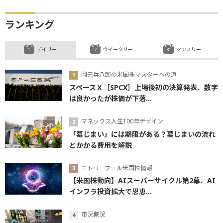
ランキング
デイリー
ウイークリー
マンスリー
岡元兵八郎の米国株マスターへの道
スペースＸ［SPCX］上場後初の決算発表、数字
は良かったが株価が下落...
マネックス人生100年デザイン
「墓じまい」には期限がある？墓じまいの流れ
とかかる費用を解説
モトリーフール米国株情報
【米国株動向】AIスーパーサイクル第2幕、AI
インフラ投資拡大で恩恵...
市況概況