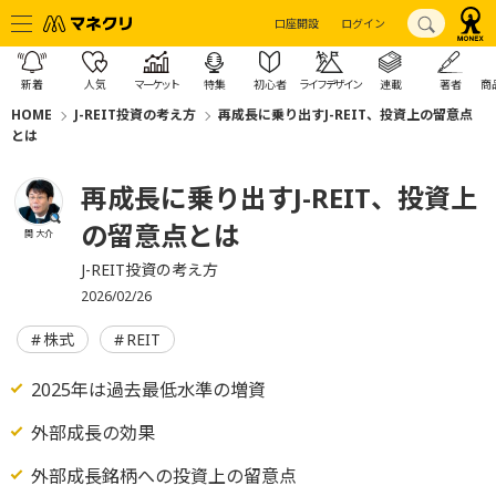
口座開設
ログイン
新着
人気
マーケット
特集
初心者
ライフデザイン
連載
著者
商
HOME
J-REIT投資の考え方
再成長に乗り出すJ-REIT、投資上の留意点
とは
再成長に乗り出すJ-REIT、投資上
の留意点とは
関 大介
J-REIT投資の考え方
2026/02/26
株式
REIT
2025年は過去最低水準の増資
外部成長の効果
外部成長銘柄への投資上の留意点