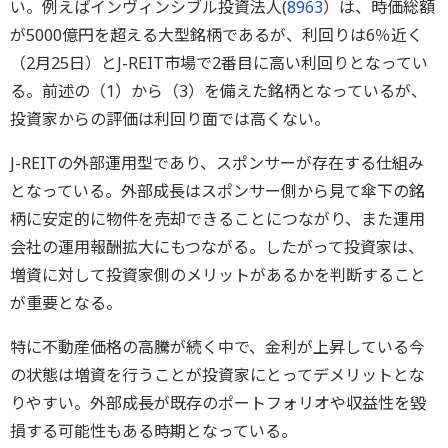
い。例えばインヴィンシブル投資法人(
8963
）は、時価総額
が5000億円を超える大型銘柄であるが、利回りは6％近く
（2月25日）とJ-REIT市場で2番目に高い利回りとなってい
る。前述の（1）から（3）を備えた銘柄となっているが、
投資家からの評価は利回り面では高くない。
J-REITの外部運用型であり、スポンサーが存在する仕組み
となっている。外部成長はスポンサー側から見て傘下の銘
柄に安定的に物件を売却できることにつながり、また運用
会社の運用報酬拡大にもつながる。したがって投資家は、
増資に対して投資家側のメリットがあるかを判断すること
が重要となる。
特に不動産価格の高騰が続く中で、金利が上昇している今
の状態は増資を行うことが投資家にとってデメリットとな
りやすい。外部成長が既存のポートフォリオや収益性を毀
損する可能性もある時期となっている。