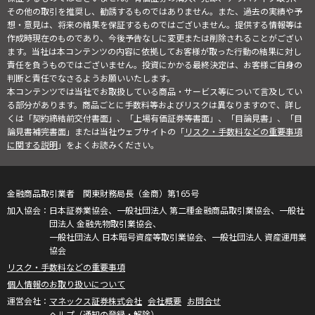
その他の取引を推奨し、勧誘するものではありません。また、過去の実績や予
想・意見は、将来の結果を保証するものではございません。提供する情報等は
作成時現在のものであり、今後予告なしに変更または削除されることがござい
ます。当社は本コンテンツの内容に依拠してお客様が取った行動の結果に対し
責任を負うものではございません。投資にかかる最終決定は、お客様ご自身の
判断と責任でなさるようお願いいたします。
本コンテンツでは当社でお取扱している商品・サービス等について言及してい
る部分があります。商品ごとに手数料等およびリスクは異なりますので、詳し
くは「契約締結前交付書面」、「上場有価証券等書面」、「目論見書」、「目
論見書補完書面」または当社ウェブサイトの「
リスク・手数料などの重要事項
に関する説明
」をよくお読みください。
金融商品取引業者 関東財務局長（金商）第165号
日本証券業協会、一般社団法人 第二種金融商品取引業協会、一般社
団法人 金融先物取引業協会、
一般社団法人 日本暗号資産等取引業協会、一般社団法人 資産運用業
協会
リスク・手数料などの重要事項
個人情報のお取り扱いについて
マネックス証券株式会社
会社概要
お問合せ
ヘルプ（通知の登録・解除）