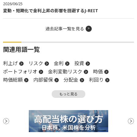
2026/06/25
変動・短期化で金利上昇の影響を回避するJ-REIT
過去記事一覧を見る
関連用語一覧
利上げ
リスク
金利
投資
ポートフォリオ
金利変動リスク
時価
時価総額
内部留保
分配金
利回り
REIT
合併
機関投資家
公募
公募増資
もっと見る
固定金利
資金調達
J-REIT
増資
増配
日銀
ファンド
リーマンショック