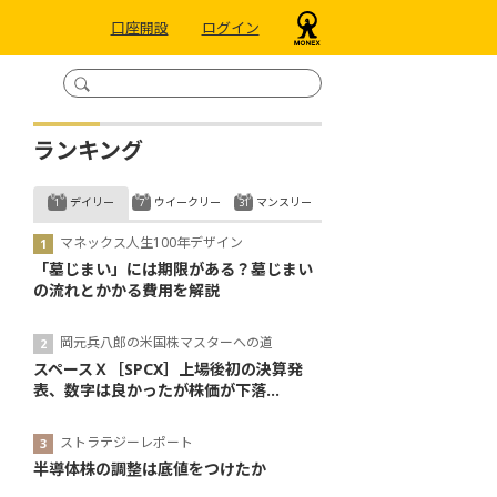
口座開設
ログイン
ランキング
デイリー
ウイークリー
マンスリー
マネックス人生100年デザイン
「墓じまい」には期限がある？墓じまい
の流れとかかる費用を解説
岡元兵八郎の米国株マスターへの道
スペースＸ［SPCX］上場後初の決算発
表、数字は良かったが株価が下落...
ストラテジーレポート
半導体株の調整は底値をつけたか