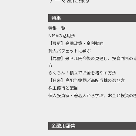
テーマ別に探す
特集
特集一覧
NISAの活用法
【最新】金融政策・金利動向
賢人バフェットに学ぶ
【為替】米ドル円今後の見通し、投資判断の
方
らくちん！積立でお金を増やす方法
【日米】高配当銘柄／高配当株の選び方
株主優待と配当
個人投資家・著名人から学ぶ、お金と投資の
金融用語集