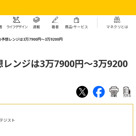
者
ライフデザイン
連載
著者
商
品・
サービス
マネクリとは
想レンジは3万7900円～3万9200円
ンジは3万7900円～3万9200
印刷
ｱﾝｹｰﾄ
テジスト