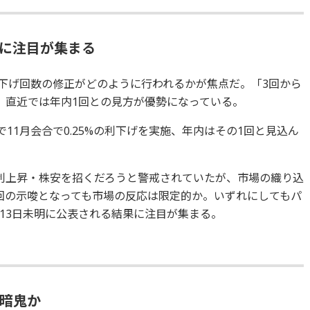
表に注目が集まる
利下げ回数の修正がどのように行われるかが焦点だ。「3回から
、直近では年内1回との見方が優勢になっている。
りで11月会合で0.25%の利下げを実施、年内はその1回と見込ん
利上昇・株安を招くだろうと警戒されていたが、市場の織り込
回の示唆となっても市場の反応は限定的か。いずれにしてもパ
13日未明に公表される結果に注目が集まる。
心暗鬼か