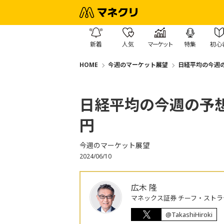
新着
人気
マーケット
特集
初心
HOME
今週のマーケット展望
日経平均の今週の予
日経平均の今週の予想レ
円
今週のマーケット展望
2024/06/10
広木 隆
マネックス証券 チーフ・ストラ
@TakashiHiroki