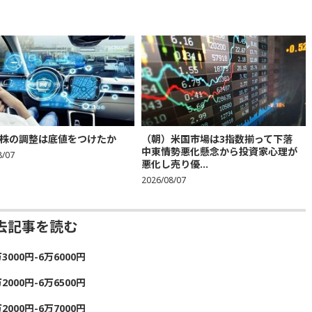
株の調整は底値をつけたか
（朝）米国市場は3指数揃って下落
中東情勢悪化懸念から投資家心理が
8/07
悪化し売り優...
2026/08/07
去記事を読む
00円-6万6000円
00円-6万6500円
00円-6万7000円