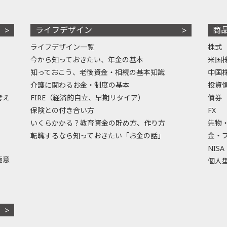
ライフデザイン
商
ライフデザイン一覧
株式
今から知っておきたい、年金の基本
米国
知っておこう、老後資金・相続の基本知識
中国
介護に関わるお金・制度の基本
投資
考え
FIRE（経済的自立、早期リタイア）
債券
保険との付き合い方
FX
いくらかかる？教育資金の貯め方、作り方
先物
転職するなら知っておきたい「お金の話」
金・
NISA
極意
個人型