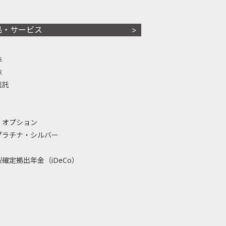
品・サービス
株
株
信託
・オプション
プラチナ・シルバー
確定拠出年金（iDeCo）