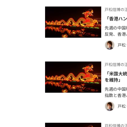
戸松信博の
「香港ハ
先週の中国
反発、香港
戸松
戸松信博の
「米国大
を維持」
先週の中国
指数と香港
戸松
戸松信博の