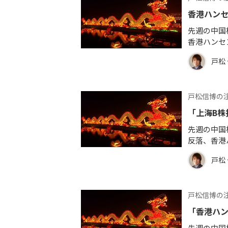
香港ハンセ
先週の中国
香港ハンセ
戸松
戸松信博の
「上海B株
先週の中国
反落、香港
戸松
戸松信博の
「香港ハン