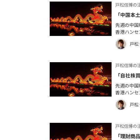
戸松信博の
「中国本
先週の中国
香港ハンセ
戸松
戸松信博の
「自社株買
先週の中国
香港ハンセ
戸松
戸松信博の
「理財商