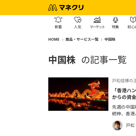
新着
人気
マーケット
特集
初心
HOME
商品・サービス一覧
中国株
中国株
の記事一覧
戸松信博の
「香港ハ
からの資
先週の中国
続伸、香港
戸松