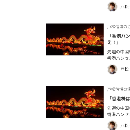
戸松
戸松信博の
「香港ハン
え！」
先週の中国
香港ハンセ
戸松
戸松信博の
「香港株
先週の中国
香港ハンセ
戸松