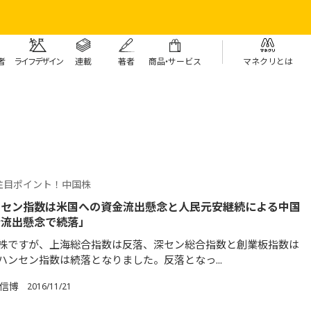
者
ライフデザイン
連載
著者
商
品・
サービス
マネクリとは
注目ポイント！中国株
ンセン指数は米国への資金流出懸念と人民元安継続による中国
金流出懸念で続落」
株ですが、上海総合指数は反落、深セン総合指数と創業板指数は
ハンセン指数は続落となりました。反落となっ...
 信博
2016/11/21