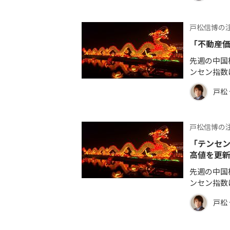
戸松信博の
「不動産
先週の中国
ンセン指数
戸松
戸松信博の
「テンセン
高値を更
先週の中国
ンセン指数
戸松