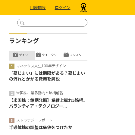
口座開設
ログイン
ランキング
デイリー
ウイークリー
マンスリー
マネックス人生100年デザイン
「墓じまい」には期限がある？墓じまい
の流れとかかる費用を解説
米国株、業界動向と銘柄解説
【米国株：銘柄発掘】業績上振れ5銘柄、
パランティア・テクノロジー...
ストラテジーレポート
半導体株の調整は底値をつけたか