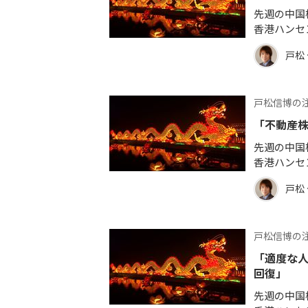
先週の中国
香港ハンセ
戸松
戸松信博の
「不動産株
先週の中国
香港ハンセ
戸松
戸松信博の
「適度な人
回復」
先週の中国