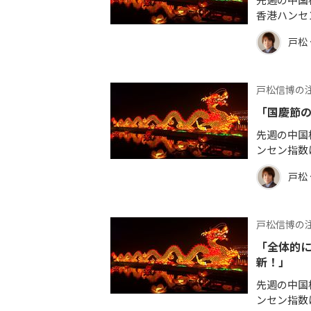
先週の中国
香港ハンセ
戸松
戸松信博の
「国慶節
先週の中国
ンセン指数
戸松
戸松信博の
「全体的に
新！」
先週の中国
ンセン指数