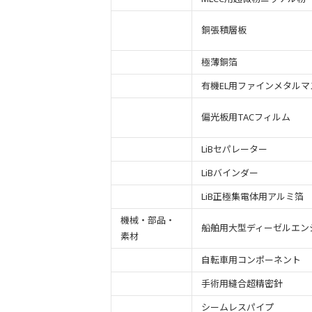
銅張積層板
極薄銅箔
有機EL用ファインメタルマ
偏光板用TACフィルム
LiBセパレーター
LiBバインダー
LiB正極集電体用アルミ箔
機械・部品・
船舶用大型ディーゼルエン
素材
自転車用コンポーネント
手術用縫合超精密針
シームレスパイプ