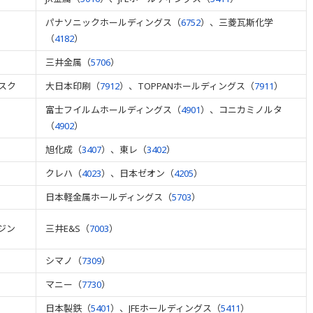
パナソニックホールディングス（
6752
）、三菱瓦斯化学
（
4182
）
三井金属（
5706
）
スク
大日本印刷（
7912
）、TOPPANホールディングス（
7911
）
富士フイルムホールディングス（
4901
）、コニカミノルタ
（
4902
）
旭化成（
3407
）、東レ（
3402
）
クレハ（
4023
）、日本ゼオン（
4205
）
日本軽金属ホールディングス（
5703
）
ジン
三井E&S（
7003
）
シマノ（
7309
）
マニー（
7730
）
日本製鉄（
5401
）、JFEホールディングス（
5411
）