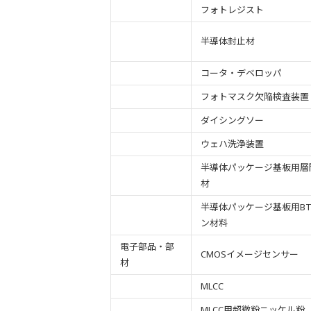
フォトレジスト
半導体封止材
コータ・デベロッパ
フォトマスク欠陥検査装置
ダイシングソー
ウェハ洗浄装置
半導体パッケージ基板用層
材
半導体パッケージ基板用B
ン材料
電子部品・部
CMOSイメージセンサー
材
MLCC
MLCC用超微粉ニッケル粉