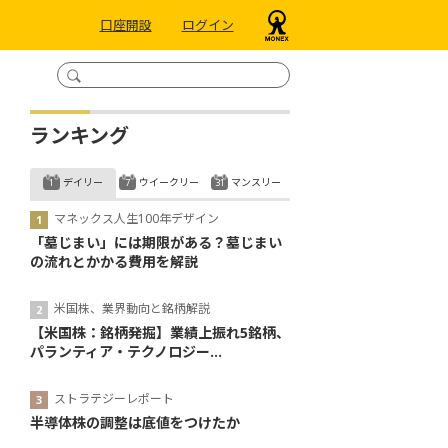
口座開設
ログイン
ランキング
デイリー
ウイークリー
マンスリー
マネックス人生100年デザイン
「墓じまい」には期限がある？墓じまい
の流れとかかる費用を解説
米国株、業界動向と銘柄解説
【米国株：銘柄発掘】業績上振れ5銘柄、
パランティア・テクノロジー...
ストラテジーレポート
半導体株の調整は底値をつけたか