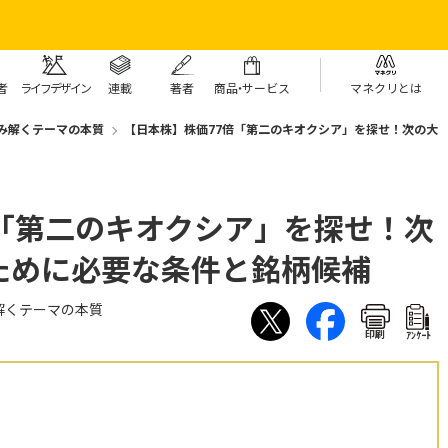
者
ライフデザイン
連載
著者
商
品・
サービス
マネクリとは
み解くテーマの本質
【日本株】株価77倍「第二のキオクシア」を探せ！次の大
「第二のキオクシア」を探せ！次
ために必要な条件と銘柄候補
解くテーマの本質
印刷
ｱﾝｹｰﾄ