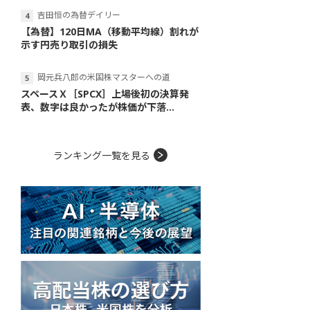
吉田恒の為替デイリー
【為替】120日MA（移動平均線）割れが
示す円売り取引の損失
岡元兵八郎の米国株マスターへの道
スペースＸ［SPCX］上場後初の決算発
表、数字は良かったが株価が下落...
ランキング一覧を見る