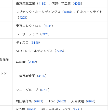
東京応化工業（
4186
）、信越化学工業（
4063
）
レゾナック・ホールディングス（
4004
）、住友ベークライト
（
4203
）
東京エレクトロン（
8035
）
レーザーテック（
6920
）
ディスコ（
6146
）
SCREENホールディングス（
7735
）
間絶縁
味の素（
2802
）
Tレジ
三菱瓦斯化学（
4182
）
ソニーグループ（
6758
）
村田製作所（
6981
）、TDK（
6762
）、太陽誘電（
6976
）
JX金属（
5016
）、JFEホールディングス（
5411
）