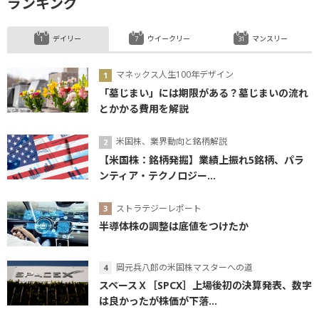
ランキング
デイリー
ウイークリー
マンスリー
マネックス人生100年デザイン
「墓じまい」には期限がある？墓じまいの流れ
とかかる費用を解説
米国株、業界動向と銘柄解説
【米国株：銘柄発掘】業績上振れ5銘柄、パラ
ンティア・テクノロジー...
ストラテジーレポート
半導体株の調整は底値をつけたか
岡元兵八郎の米国株マスターへの道
スペースＸ［SPCX］上場後初の決算発表、数字
は良かったが株価が下落...