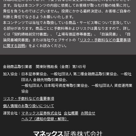
ます。当社は本コンテンツの内容に依拠してお客様が取った行動の結果に対し
責任を負うものではございません。投資にかかる最終決定は、お客様ご自身の
判断と責任でなさるようお願いいたします。
本コンテンツでは当社でお取扱している商品・サービス等について言及してい
る部分があります。商品ごとに手数料等およびリスクは異なりますので、詳し
くは「契約締結前交付書面」、「上場有価証券等書面」、「目論見書」、「目
論見書補完書面」または当社ウェブサイトの「
リスク・手数料などの重要事項
に関する説明
」をよくお読みください。
金融商品取引業者 関東財務局長（金商）第165号
日本証券業協会、一般社団法人 第二種金融商品取引業協会、一般社
団法人 金融先物取引業協会、
一般社団法人 日本暗号資産等取引業協会、一般社団法人 資産運用業
協会
リスク・手数料などの重要事項
個人情報のお取り扱いについて
マネックス証券株式会社
会社概要
お問合せ
ヘルプ（通知の登録・解除）