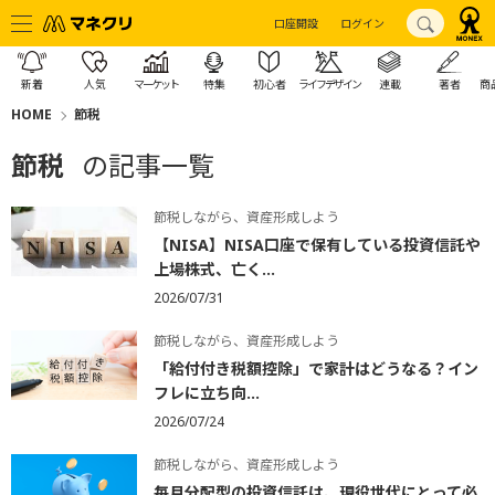
口座開設
ログイン
新着
人気
マーケット
特集
初心者
ライフデザイン
連載
著者
商
HOME
節税
節税
の記事一覧
節税しながら、資産形成しよう
【NISA】NISA口座で保有している投資信託や
上場株式、亡く...
2026/07/31
節税しながら、資産形成しよう
「給付付き税額控除」で家計はどうなる？イン
フレに立ち向...
2026/07/24
節税しながら、資産形成しよう
毎月分配型の投資信託は、現役世代にとって必