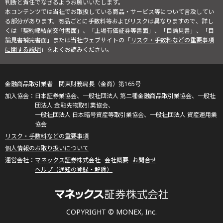
判断と責任でなさるようお願いいたします。
本コンテンツでは当社でお取扱している商品・サービス等について言及してい
る部分があります。商品ごとに手数料等およびリスクは異なりますので、詳し
くは「契約締結前交付書面」、「上場有価証券等書面」、「目論見書」、「目
論見書補完書面」または当社ウェブサイトの「
リスク・手数料などの重要事項
に関する説明
」をよくお読みください。
金融商品取引業者 関東財務局長（金商）第165号
日本証券業協会、一般社団法人 第二種金融商品取引業協会、一般社
団法人 金融先物取引業協会、
一般社団法人 日本暗号資産等取引業協会、一般社団法人 資産運用業
協会
リスク・手数料などの重要事項
個人情報のお取り扱いについて
マネックス証券株式会社
会社概要
お問合せ
ヘルプ（通知の登録・解除）
COPYRIGHT © MONEX, Inc.