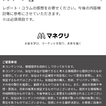
レポート・コラムの感想をお寄せください。今後の内容検
討等に参考にさせていただきます。
※は必須項目です。
お金を学び、マーケットを知り、未来を描く
ご留意事項
本コンテンツは、情報提供を目的として行っております。
本コンテンツは、当社や当社が信頼できると考える情報源から提供されたもの
を提供していますが、当社はその正確性や完全性について意見を表明し、また
保証するものではございません。有価証券の購入、売却、デリバティブ取引、
その他の取引を推奨し、勧誘するものではありません。また、過去の実績や予
想・意見は、将来の結果を保証するものではございません。提供する情報等は
作成時現在のものであり、今後予告なしに変更または削除されることがござい
ます。当社は本コンテンツの内容に依拠してお客様が取った行動の結果に対し
責任を負うものではございません。投資にかかる最終決定は、お客様ご自身の