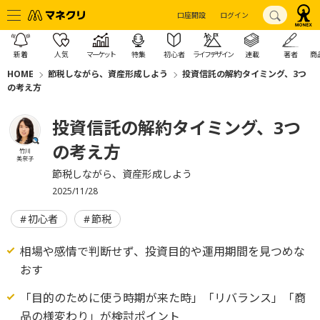
口座開設
ログイン
新着
人気
マーケット
特集
初心者
ライフデザイン
連載
著者
商
HOME
節税しながら、資産形成しよう
投資信託の解約タイミング、3つ
の考え方
投資信託の解約タイミング、3つ
の考え方
竹川
美奈子
節税しながら、資産形成しよう
2025/11/28
初心者
節税
相場や感情で判断せず、投資目的や運用期間を見つめな
おす
「目的のために使う時期が来た時」「リバランス」「商
品の様変わり」が検討ポイント