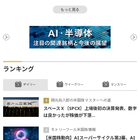
運用方針
基準価額
公募
上場
もっと見る
バランスシート
リバランス
ランキング
デイリー
ウイークリー
マンスリー
岡元兵八郎の米国株マスターへの道
スペースＸ［SPCX］上場後初の決算発表、数字
は良かったが株価が下落...
モトリーフール米国株情報
【米国株動向】AIスーパーサイクル第2幕、AI