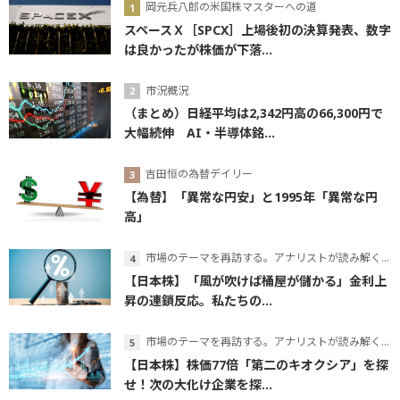
岡元兵八郎の米国株マスターへの道
スペースＸ［SPCX］上場後初の決算発表、数字
は良かったが株価が下落...
市況概況
（まとめ）日経平均は2,342円高の66,300円で
大幅続伸 AI・半導体銘...
吉田恒の為替デイリー
【為替】「異常な円安」と1995年「異常な円
高」
市場のテーマを再訪する。アナリストが読み解くテーマの本質
【日本株】「風が吹けば桶屋が儲かる」金利上
昇の連鎖反応。私たちの...
市場のテーマを再訪する。アナリストが読み解くテーマの本質
【日本株】株価77倍「第二のキオクシア」を探
せ！次の大化け企業を探...