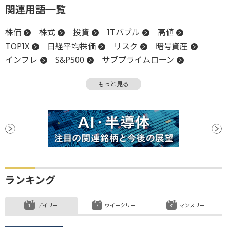
関連用語一覧
株価
株式
投資
ITバブル
高値
TOPIX
日経平均株価
リスク
暗号資産
インフレ
S&P500
サブプライムローン
積立投資
株価指数
機関投資家
材料
もっと見る
CEO
上場
バブル
ビットコイン
リーマンショック
ランキング
デイリー
ウイークリー
マンスリー