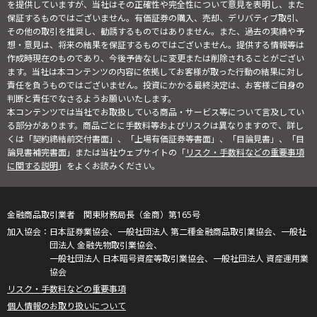
を提供していますが、当社はその正確性や完全性について意見を表明し、また
保証するものではございません。有価証券の購入、売却、デリバティブ取引、
その他の取引を推奨し、勧誘するものではありません。また、過去の実績や予
想・意見は、将来の結果を保証するものではございません。提供する情報等は
作成時現在のものであり、今後予告なしに変更または削除されることがござい
ます。当社は本コンテンツの内容に依拠してお客様が取った行動の結果に対し
責任を負うものではございません。投資にかかる最終決定は、お客様ご自身の
判断と責任でなさるようお願いいたします。
本コンテンツでは当社でお取扱している商品・サービス等について言及してい
る部分があります。商品ごとに手数料等およびリスクは異なりますので、詳し
くは「契約締結前交付書面」、「上場有価証券等書面」、「目論見書」、「目
論見書補完書面」または当社ウェブサイトの「
リスク・手数料などの重要事項
に関する説明
」をよくお読みください。
金融商品取引業者 関東財務局長（金商）第165号
日本証券業協会、一般社団法人 第二種金融商品取引業協会、一般社
団法人 金融先物取引業協会、
一般社団法人 日本暗号資産等取引業協会、一般社団法人 資産運用業
協会
リスク・手数料などの重要事項
個人情報のお取り扱いについて