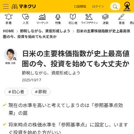
口座開設
ログイン
新着
人気
マーケット
特集
初心者
ライフデザイン
連載
著者
商
HOME
節税しながら、資産形成しよう
日米の主要株価指数が史上最高値
圏の今、投資を始めても大丈夫か
日米の主要株価指数が史上最高値
圏の今、投資を始めても大丈夫か
頼藤 太希
節税しながら、資産形成しよう
2025/10/17
初心者
節税
現在の水準を高いと考えてしまうのは「参照基準点効
果」の罠
将来時点の株価水準を「参照基準点」に設定し、います
ぐ投資を始めた方がいい