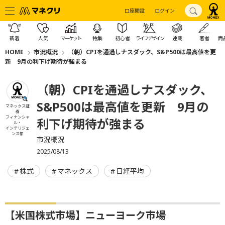
口座開設
ログイン
新着
人気
マーケット
特集
初心者
ライフデザイン
連載
著者
商
HOME
市況概況
（朝）CPIを通過しナスダック、S&P500は最高値を更
新 9月の利下げ期待が強まる
（朝）CPIを通過しナスダック、
S&P500は最高値を更新 9月の
マネックス証
券
フィナンシャ
利下げ期待が強まる
ル・
インテリジェ
ンス部
市況概況
2025/08/13
株式
マネックス
日経平均
【米国株式市場】ニューヨーク市場