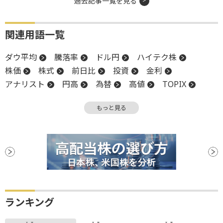
過去記事一覧を見る
関連用語一覧
ダウ平均
騰落率
ドル円
ハイテク株
株価
株式
前日比
投資
金利
アナリスト
円高
為替
高値
TOPIX
売上高
業種別株価指数
堅調
物価
もっと見る
米国株
S&P500
FOMC
長期金利
NASDAQ
米連邦公開市場委員会
株価指数
関税
決算
材料
消費者物価指数
CEO
CPI
ステーブルコイン
利下げ
ランキング