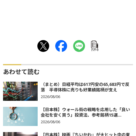
ｱﾝｹｰﾄ
あわせて読む
（まとめ）日経平均は617円安の65,683円で反
落 半導体株に売りも好業績銘柄が支え
2026/08/06
【日本株】ウォール街の戦略を応用した「良い
会社を安く買う」投資法、参考銘柄15選...
2026/08/06
【日本株】映画『ちいかわ』が大ヒット中の東