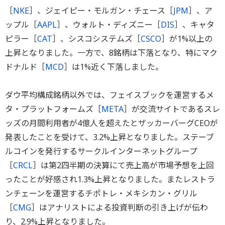
［
NKE
］、ジェイピー・モルガン・チェース［
JPM
］、ア
ップル［
AAPL
］、ウォルト・ディズニー［
DIS
］、キャタ
ピラー［
CAT
］、シスコシステムズ［
CSCO
］が1%以上の
上昇となりました。一方で、8銘柄は下落となり、特にマク
ドナルド［
MCD
］は1%近く下落しました。
ダウ平均構成銘柄以外では、フェイスブックを運営するメ
タ・プラットフォームズ［
META
］が交流サイトであるスレ
ッズの月間利用者が4億人を超えたとザッカーバーグCEOが
発表したことを受けて、3.2%上昇となりました。ステーブ
ルコインを発行するサークルインターネットグループ
［
CRCL
］は第2四半期の決算にて売上高が市場予想を上回
ったことが好感され1.3%上昇となりました。またレストラ
ンチェーンを運営するチポトレ・メキシカン・グリル
［
CMG
］はアナリストによる投資判断の引き上げが伝わ
り、2.9%上昇となりました。