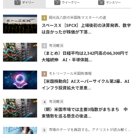
デイリー
ウイークリー
マンスリー
岡元兵八郎の米国株マスターへの道
スペースＸ［SPCX］上場後初の決算発表、数字
は良かったが株価が下落...
市況概況
（まとめ）日経平均は2,342円高の66,300円で
大幅続伸 AI・半導体銘...
モトリーフール米国株情報
【米国株動向】AIスーパーサイクル第2幕、AI
インフラ投資拡大で恩恵...
市況概況
（朝）米国市場では主要3指数がまちまち 中
東情勢を巡る懸念の後退...
市場のテーマを再訪する。アナリストが読み解くテーマの本質