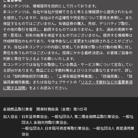
ご留意事項
本コンテンツは、情報提供を目的として行っております。
本コンテンツは、当社や当社が信頼できると考える情報源から提供されたもの
を提供していますが、当社はその正確性や完全性について意見を表明し、また
保証するものではございません。有価証券の購入、売却、デリバティブ取引、
その他の取引を推奨し、勧誘するものではありません。また、過去の実績や予
想・意見は、将来の結果を保証するものではございません。提供する情報等は
作成時現在のものであり、今後予告なしに変更または削除されることがござい
ます。当社は本コンテンツの内容に依拠してお客様が取った行動の結果に対し
責任を負うものではございません。投資にかかる最終決定は、お客様ご自身の
判断と責任でなさるようお願いいたします。
本コンテンツでは当社でお取扱している商品・サービス等について言及してい
る部分があります。商品ごとに手数料等およびリスクは異なりますので、詳し
くは「契約締結前交付書面」、「上場有価証券等書面」、「目論見書」、「目
論見書補完書面」または当社ウェブサイトの「
リスク・手数料などの重要事項
に関する説明
」をよくお読みください。
金融商品取引業者 関東財務局長（金商）第165号
日本証券業協会、一般社団法人 第二種金融商品取引業協会、一般社
団法人 金融先物取引業協会、
一般社団法人 日本暗号資産等取引業協会、一般社団法人 資産運用業
協会