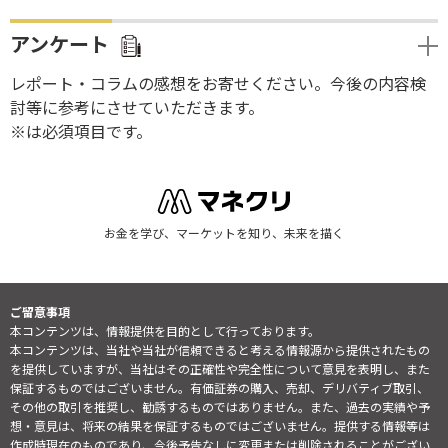
アンケート
レポート・コラムの感想をお寄せください。今後の内容検
討等に参考にさせていただきます。
※は必須項目です。
お金を学び、マーケットを知り、未来を描く
ご留意事項
本コンテンツは、情報提供を目的として行っております。
本コンテンツは、当社や当社が信頼できると考える情報源から提供されたもの
を提供していますが、当社はその正確性や完全性について意見を表明し、また
保証するものではございません。有価証券の購入、売却、デリバティブ取引、
その他の取引を推奨し、勧誘するものではありません。また、過去の実績や予
想・意見は、将来の結果を保証するものではございません。提供する情報等は
作成時現在のものであり、今後予告なしに変更または削除されることがござい