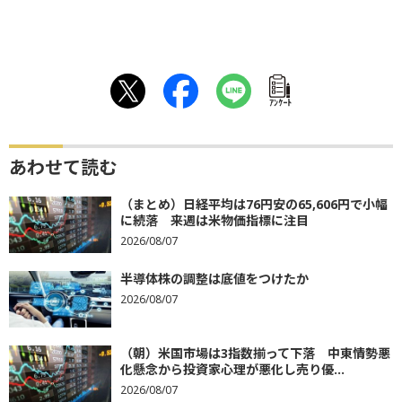
ｱﾝｹｰﾄ
あわせて読む
（まとめ）日経平均は76円安の65,606円で小幅
に続落 来週は米物価指標に注目
2026/08/07
半導体株の調整は底値をつけたか
2026/08/07
（朝）米国市場は3指数揃って下落 中東情勢悪
化懸念から投資家心理が悪化し売り優...
2026/08/07