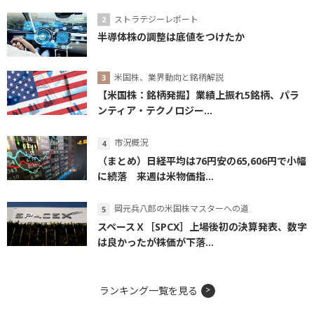
ストラテジーレポート
半導体株の調整は底値をつけたか
米国株、業界動向と銘柄解説
【米国株：銘柄発掘】業績上振れ5銘柄、パラ
ンティア・テクノロジー...
市況概況
（まとめ）日経平均は76円安の65,606円で小幅
に続落 来週は米物価指...
岡元兵八郎の米国株マスターへの道
スペースＸ［SPCX］上場後初の決算発表、数字
は良かったが株価が下落...
ランキング一覧を見る