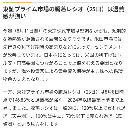
東証プライム市場の騰落レシオ（25日）は過熱
感が強い
今週（8月11日週）の東京株式市場は堅調ながらも、短期的
な過熱感が意識される展開となりそうです。米国市場では
先行きの利下げ期待の高まりなどによって、センチメント
が改善しています。日本株にとっては、米国の利下げはド
ル安・円高要因につながることで上値を抑える要因となり
ますが、海外投資家による資金流入期待が主力株への循環
物色の支えとなります。
一方、東証プライム市場の騰落レシオ（25日）は8月8日時
点で146.85％と過熱感が強く、2024年以降最高水準まで上
昇しました。騰落レシオは一般的に、120％以上で買われ過
ぎ（天井圏）、100％は中立、70％以下で売られ過ぎ（底
値圏）という見方をします。