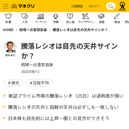
口座開設
ログイン
新着
人気
マーケット
特集
初心者
ライフデザイン
連載
著者
商
HOME
相場一点喜怒哀楽
騰落レシオは目先の天井サインか？
騰落レシオは目先の天井サイン
か？
東野 幸利
相場一点喜怒哀楽
2025/08/12
株式
日経平均
東証プライム市場の騰落レシオ（25日）は過熱感が強い
騰落レシオの天井と指数の天井は必ずしも一致しない
日本株も目先的には上昇一服との見方ができそう