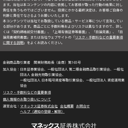
ます。当社は本コンテンツの内容に依拠してお客様が取った行動の結果に対し
責任を負うものではございません。投資にかかる最終決定は、お客様ご自身の
判断と責任でなさるようお願いいたします。
本コンテンツでは当社でお取扱している商品・サービス等について言及してい
る部分があります。商品ごとに手数料等およびリスクは異なりますので、詳し
くは「契約締結前交付書面」、「上場有価証券等書面」、「目論見書」、「目
論見書補完書面」または当社ウェブサイトの「
リスク・手数料などの重要事項
に関する説明
」をよくお読みください。
金融商品取引業者 関東財務局長（金商）第165号
日本証券業協会、一般社団法人 第二種金融商品取引業協会、一般社
団法人 金融先物取引業協会、
一般社団法人 日本暗号資産等取引業協会、一般社団法人 資産運用業
協会
リスク・手数料などの重要事項
個人情報のお取り扱いについて
マネックス証券株式会社
会社概要
お問合せ
ヘルプ（通知の登録・解除）