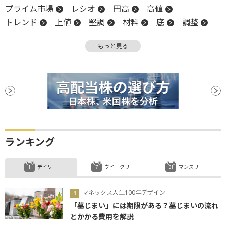
プライム市場
レシオ
円高
高値
トレンド
上値
堅調
材料
底
調整
物色
利下げ
もっと見る
ランキング
デイリー
ウイークリー
マンスリー
マネックス人生100年デザイン
「墓じまい」には期限がある？墓じまいの流れ
とかかる費用を解説