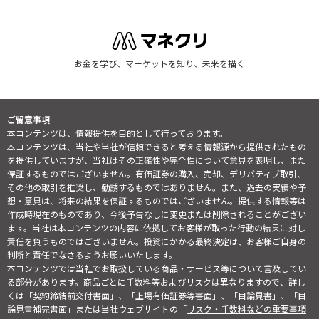
お金を学び、マーケットを知り、未来を描く
ご留意事項
本コンテンツは、情報提供を目的として行っております。
本コンテンツは、当社や当社が信頼できると考える情報源から提供されたもの
を提供していますが、当社はその正確性や完全性について意見を表明し、また
保証するものではございません。有価証券の購入、売却、デリバティブ取引、
その他の取引を推奨し、勧誘するものではありません。また、過去の実績や予
想・意見は、将来の結果を保証するものではございません。提供する情報等は
作成時現在のものであり、今後予告なしに変更または削除されることがござい
ます。当社は本コンテンツの内容に依拠してお客様が取った行動の結果に対し
責任を負うものではございません。投資にかかる最終決定は、お客様ご自身の
判断と責任でなさるようお願いいたします。
本コンテンツでは当社でお取扱している商品・サービス等について言及してい
る部分があります。商品ごとに手数料等およびリスクは異なりますので、詳し
くは「契約締結前交付書面」、「上場有価証券等書面」、「目論見書」、「目
論見書補完書面」または当社ウェブサイトの「
リスク・手数料などの重要事項