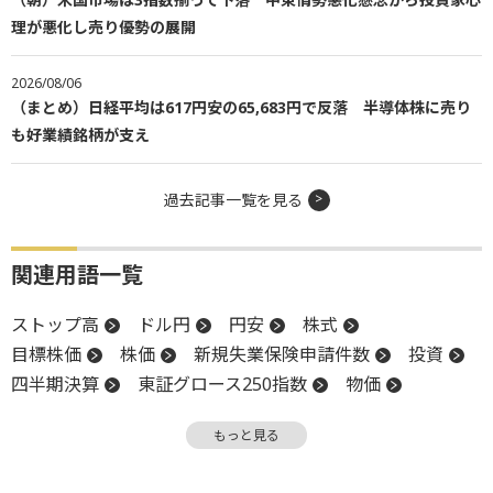
理が悪化し売り優勢の展開
2026/08/06
（まとめ）日経平均は617円安の65,683円で反落 半導体株に売り
も好業績銘柄が支え
過去記事一覧を見る
関連用語一覧
ストップ高
ドル円
円安
株式
目標株価
株価
新規失業保険申請件数
投資
四半期決算
東証グロース250指数
物価
プライム市場
円高
金利
グロース市場
もっと見る
自社株買い
政策金利
増益
高値
TOPIX
米国株
前場
年初来高値
反発