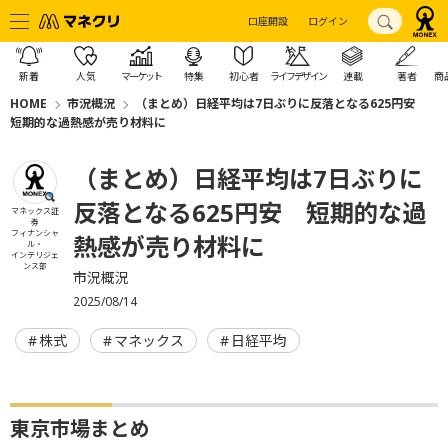
口座開設
ログイン
新着
人気
マーケット
特集
初心者
ライフデザイン
連載
著者
商
HOME
市況概況
（まとめ）日経平均は7日ぶりに反落となる625円安
短期的な過熱感が売り材料に
（まとめ）日経平均は7日ぶりに
反落となる625円安 短期的な過
マネックス証
券
フィナンシャ
熱感が売り材料に
ル・
インテリジェ
ンス部
市況概況
2025/08/14
株式
マネックス
日経平均
東京市場まとめ