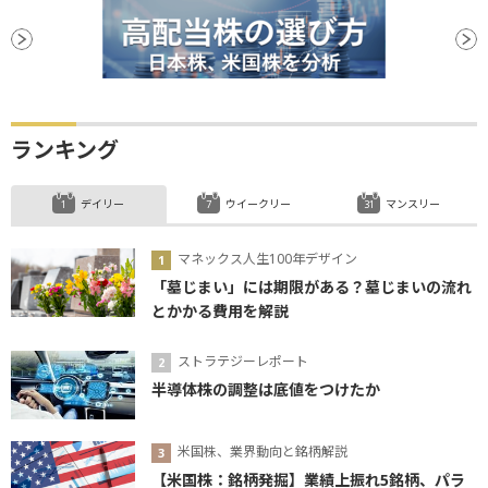
米連邦準備制度理事会
営業利益
FRB
株価指数
決算
後場
材料
新興市場
反落
PPI
安値
ランキング
デイリー
ウイークリー
マンスリー
マネックス人生100年デザイン
「墓じまい」には期限がある？墓じまいの流れ
とかかる費用を解説
ストラテジーレポート
半導体株の調整は底値をつけたか
米国株、業界動向と銘柄解説
【米国株：銘柄発掘】業績上振れ5銘柄、パラ