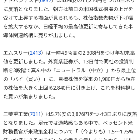
アドバンテスト(
6857
）は4.6%安の11,210円をつけ6日ぶり
に反落となりました。朝方は前日の米国株式相場の上昇を
受けて上昇する場面が見られるも、株価指数先物が下げ幅
を拡大するなか、日経平均の最高値更新に寄与してきた半
導体関連銘柄に売りが出ました。
エムスリー(
2413
）は一時4.9％高の2,308円をつけ年初来高
値を更新しました。外資系証券が、13日付で同社の投資判
断を3段階で真ん中の「ニュートラル（中立）」から最上位
の「バイ（買い）」に、目標株価を従来の1,980円から現在
の株価を大きく上回る2,840円に引き上げ、これを材料視し
た買いが集まりました。
三菱重工業(
7011
）は5.7%安の3,876円をつけ3日ぶりに反落
となりました。足元では過熱感もある中で、ベッセント米
財務長官が米政策金利について「（今よりも）1.5～1.75%