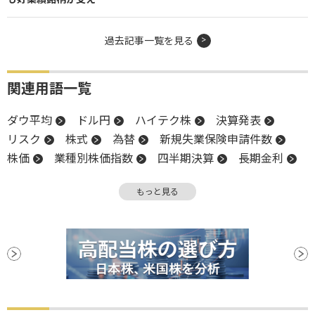
過去記事一覧を見る
関連用語一覧
ダウ平均
ドル円
ハイテク株
決算発表
リスク
株式
為替
新規失業保険申請件数
株価
業種別株価指数
四半期決算
長期金利
軟調
金利
米国株
インフレ
NASDAQ
もっと見る
S&P500
株価指数
決算
堅調
材料
続伸
反落
物色
安値