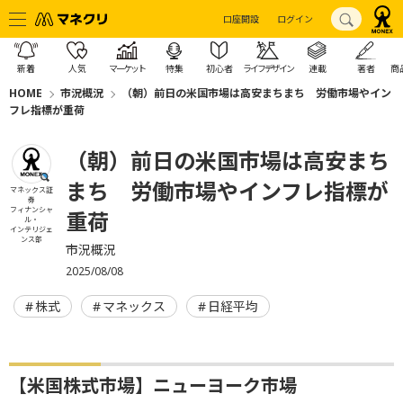
口座開設
ログイン
新着
人気
マーケット
特集
初心者
ライフデザイン
連載
著者
商
HOME
市況概況
（朝）前日の米国市場は高安まちまち 労働市場やイン
フレ指標が重荷
（朝）前日の米国市場は高安まち
まち 労働市場やインフレ指標が
マネックス証
券
フィナンシャ
重荷
ル・
インテリジェ
ンス部
市況概況
2025/08/08
株式
マネックス
日経平均
【米国株式市場】ニューヨーク市場