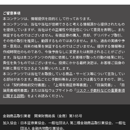
ご留意事項
本コンテンツは、情報提供を目的として行っております。
本コンテンツは、当社や当社が信頼できると考える情報源から提供されたもの
を提供していますが、当社はその正確性や完全性について意見を表明し、また
保証するものではございません。有価証券の購入、売却、デリバティブ取引、
その他の取引を推奨し、勧誘するものではありません。また、過去の実績や予
想・意見は、将来の結果を保証するものではございません。提供する情報等は
作成時現在のものであり、今後予告なしに変更または削除されることがござい
ます。当社は本コンテンツの内容に依拠してお客様が取った行動の結果に対し
責任を負うものではございません。投資にかかる最終決定は、お客様ご自身の
判断と責任でなさるようお願いいたします。
本コンテンツでは当社でお取扱している商品・サービス等について言及してい
る部分があります。商品ごとに手数料等およびリスクは異なりますので、詳し
くは「契約締結前交付書面」、「上場有価証券等書面」、「目論見書」、「目
論見書補完書面」または当社ウェブサイトの「
リスク・手数料などの重要事項
に関する説明
」をよくお読みください。
金融商品取引業者 関東財務局長（金商）第165号
日本証券業協会、一般社団法人 第二種金融商品取引業協会、一般社
団法人 金融先物取引業協会、