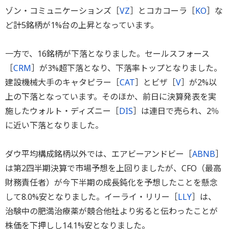
ゾン・コミュニケーションズ［
VZ
］とコカコーラ［
KO
］な
ど計5銘柄が1%台の上昇となっています。
一方で、16銘柄が下落となりました。セールスフォース
［
CRM
］が3%超下落となり、下落率トップとなりました。
建設機械大手のキャタピラー［
CAT
］とビザ［
V
］が2%以
上の下落となっています。そのほか、前日に決算発表を実
施したウォルト・ディズニー［
DIS
］は連日で売られ、2％
に近い下落となりました。
ダウ平均構成銘柄以外では、エアビーアンドビー［
ABNB
］
は第2四半期決算で市場予想を上回りましたが、CFO（最高
財務責任者）が今下半期の成長鈍化を予想したことを懸念
して8.0%安となりました。イーライ・リリー［
LLY
］は、
治験中の肥満治療薬が競合他社より劣ると伝わったことが
株価を下押しし14.1%安となりました。