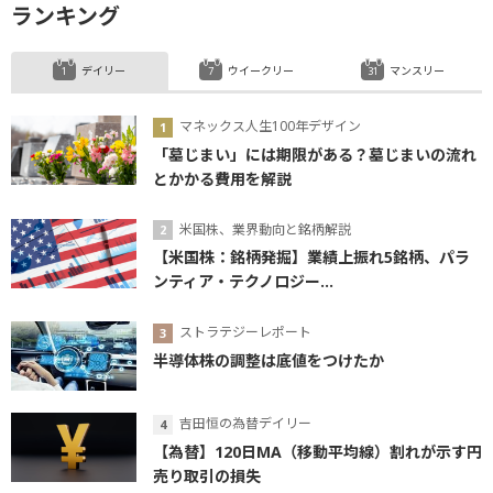
ランキング
デイリー
ウイークリー
マンスリー
マネックス人生100年デザイン
「墓じまい」には期限がある？墓じまいの流れ
とかかる費用を解説
米国株、業界動向と銘柄解説
【米国株：銘柄発掘】業績上振れ5銘柄、パラ
ンティア・テクノロジー...
ストラテジーレポート
半導体株の調整は底値をつけたか
吉田恒の為替デイリー
【為替】120日MA（移動平均線）割れが示す円
売り取引の損失