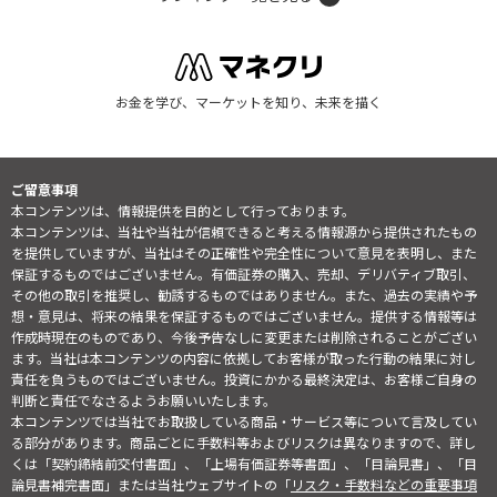
お金を学び、マーケットを知り、未来を描く
ご留意事項
本コンテンツは、情報提供を目的として行っております。
本コンテンツは、当社や当社が信頼できると考える情報源から提供されたもの
を提供していますが、当社はその正確性や完全性について意見を表明し、また
保証するものではございません。有価証券の購入、売却、デリバティブ取引、
その他の取引を推奨し、勧誘するものではありません。また、過去の実績や予
想・意見は、将来の結果を保証するものではございません。提供する情報等は
作成時現在のものであり、今後予告なしに変更または削除されることがござい
ます。当社は本コンテンツの内容に依拠してお客様が取った行動の結果に対し
責任を負うものではございません。投資にかかる最終決定は、お客様ご自身の
判断と責任でなさるようお願いいたします。
本コンテンツでは当社でお取扱している商品・サービス等について言及してい
る部分があります。商品ごとに手数料等およびリスクは異なりますので、詳し
くは「契約締結前交付書面」、「上場有価証券等書面」、「目論見書」、「目
論見書補完書面」または当社ウェブサイトの「
リスク・手数料などの重要事項