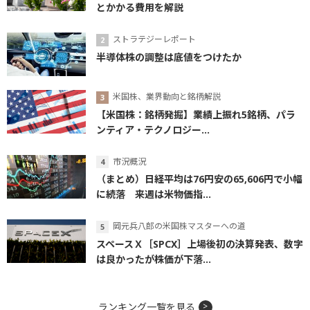
とかかる費用を解説
ストラテジーレポート
半導体株の調整は底値をつけたか
米国株、業界動向と銘柄解説
【米国株：銘柄発掘】業績上振れ5銘柄、パラ
ンティア・テクノロジー...
市況概況
（まとめ）日経平均は76円安の65,606円で小幅
に続落 来週は米物価指...
岡元兵八郎の米国株マスターへの道
スペースＸ［SPCX］上場後初の決算発表、数字
は良かったが株価が下落...
ランキング一覧を見る