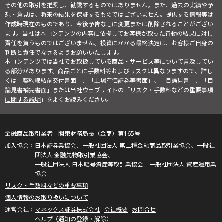
その他の取引を推奨し、勧誘するものではありません。また、過去の実績や予
想・意見は、将来の結果を保証するものではございません。提供する情報等は
作成時現在のものであり、今後予告なしに変更または削除されることがござい
ます。当社は本コンテンツの内容に依拠してお客様が取った行動の結果に対し
責任を負うものではございません。投資にかかる最終決定は、お客様ご自身の
判断と責任でなさるようお願いいたします。
本コンテンツでは当社でお取扱している商品・サービス等について言及してい
る部分があります。商品ごとに手数料等およびリスクは異なりますので、詳し
くは「契約締結前交付書面」、「上場有価証券等書面」、「目論見書」、「目
論見書補完書面」または当社ウェブサイトの「
リスク・手数料などの重要事項
に関する説明
」をよくお読みください。
金融商品取引業者 関東財務局長（金商）第165号
日本証券業協会、一般社団法人 第二種金融商品取引業協会、一般社
団法人 金融先物取引業協会、
一般社団法人 日本暗号資産等取引業協会、一般社団法人 資産運用業
協会
リスク・手数料などの重要事項
個人情報のお取り扱いについて
マネックス証券株式会社
会社概要
お問合せ
ヘルプ（通知の登録・解除）