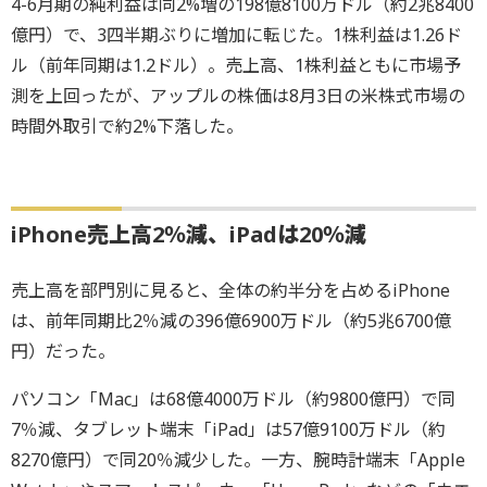
4-6月期の純利益は同2%増の198億8100万ドル（約2兆8400
億円）で、3四半期ぶりに増加に転じた。1株利益は1.26ド
ル（前年同期は1.2ドル）。売上高、1株利益ともに市場予
測を上回ったが、アップルの株価は8月3日の米株式市場の
時間外取引で約2%下落した。
iPhone売上高2％減、iPadは20％減
売上高を部門別に見ると、全体の約半分を占めるiPhone
は、前年同期比2％減の396億6900万ドル（約5兆6700億
円）だった。
パソコン「Mac」は68億4000万ドル（約9800億円）で同
7％減、タブレット端末「iPad」は57億9100万ドル（約
8270億円）で同20％減少した。一方、腕時計端末「Apple