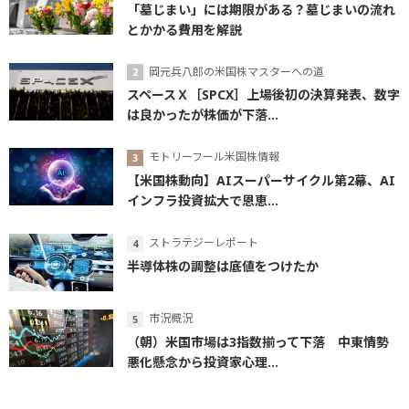
「墓じまい」には期限がある？墓じまいの流れ
とかかる費用を解説
岡元兵八郎の米国株マスターへの道
スペースＸ［SPCX］上場後初の決算発表、数字
は良かったが株価が下落...
モトリーフール米国株情報
【米国株動向】AIスーパーサイクル第2幕、AI
インフラ投資拡大で恩恵...
ストラテジーレポート
半導体株の調整は底値をつけたか
市況概況
（朝）米国市場は3指数揃って下落 中東情勢
悪化懸念から投資家心理...