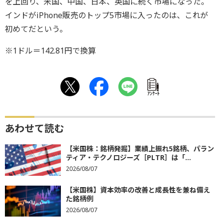
を上回り、米国、中国、日本、英国に続く市場になった。
インドがiPhone販売のトップ5市場に入ったのは、これが
初めてだという。
※1ドル＝142.81円で換算
ｱﾝｹｰﾄ
あわせて読む
【米国株：銘柄発掘】業績上振れ5銘柄、パラン
ティア・テクノロジーズ［PLTR］は「...
2026/08/07
【米国株】資本効率の改善と成長性を兼ね備え
た銘柄例
2026/08/07