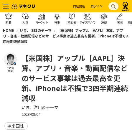
口座開設
ログイン
新着
人気
マーケット
特集
初心者
ライフデザイン
連載
著者
商
HOME
いま、注目のテーマ
【米国株】アップル［AAPL］決算、アプ
リ・音楽・動画配信などのサービス事業は過去最高を更新、iPhoneは不振で3
四半期連続減収
【米国株】アップル［AAPL］決
算、アプリ・音楽・動画配信など
小久保
重信
のサービス事業は過去最高を更
新、iPhoneは不振で3四半期連続
減収
いま、注目のテーマ
2023/08/04
米国株