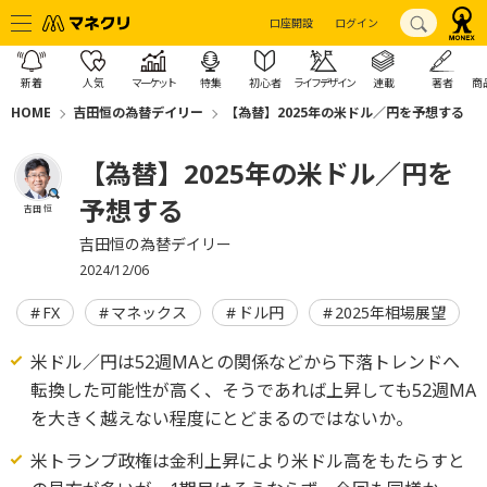
口座開設
ログイン
新着
人気
マーケット
特集
初心者
ライフデザイン
連載
著者
商
HOME
吉田恒の為替デイリー
【為替】2025年の米ドル／円を予想する
【為替】2025年の米ドル／円を
予想する
吉田 恒
吉田恒の為替デイリー
2024/12/06
FX
マネックス
ドル円
2025年相場展望
米ドル／円は52週MAとの関係などから下落トレンドへ
転換した可能性が高く、そうであれば上昇しても52週MA
を大きく越えない程度にとどまるのではないか。
米トランプ政権は金利上昇により米ドル高をもたらすと