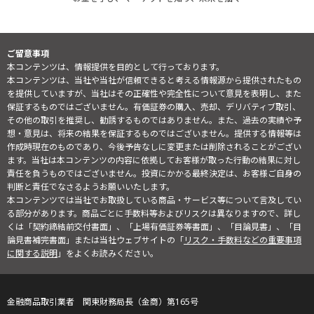
ご留意事項
本コンテンツは、情報提供を目的として行っております。
本コンテンツは、当社や当社が信頼できると考える情報源から提供されたもの
を提供していますが、当社はその正確性や完全性について意見を表明し、また
保証するものではございません。有価証券の購入、売却、デリバティブ取引、
その他の取引を推奨し、勧誘するものではありません。また、過去の実績や予
想・意見は、将来の結果を保証するものではございません。提供する情報等は
作成時現在のものであり、今後予告なしに変更または削除されることがござい
ます。当社は本コンテンツの内容に依拠してお客様が取った行動の結果に対し
責任を負うものではございません。投資にかかる最終決定は、お客様ご自身の
判断と責任でなさるようお願いいたします。
本コンテンツでは当社でお取扱している商品・サービス等について言及してい
る部分があります。商品ごとに手数料等およびリスクは異なりますので、詳し
くは「契約締結前交付書面」、「上場有価証券等書面」、「目論見書」、「目
論見書補完書面」または当社ウェブサイトの「
リスク・手数料などの重要事項
に関する説明
」をよくお読みください。
金融商品取引業者 関東財務局長（金商）第165号