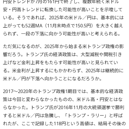
円安トレンドが7月の161円で終了し、複数年続く米ドル
安・円高トレンドに転換した可能性が高いことを示唆して
いる。そうであれば、2025年の米ドル／円は、基本的には
上がっても52週MA（11月末時点で150.5円）を大きく越え
られず、一段の下落に向かう可能性が高いと考えられる。
ただ気になるのが、2025年から始まる米トランプ政権の影
響だろう。トランプ氏の経済政策は、大型減税や関税引き
上げなど金利上昇をもたらす可能性が高いと見られてい
る。米金利が上昇するにもかかわらず、2025年は継続的に
米ドル／円が下落へ向かうことになるだろうか。
2017～2020年のトランプ政権1期目では、基本的な経済政
策は今回と変わらなかったものの、米ドル高・円安とはな
らなかった。トランプ氏が2016年11月の大統領選挙で勝利
すると米ドル／円は急騰し、「トランプ・ラリー」と呼ば
れたが、ここで記録した118円という高値は、結局その後の