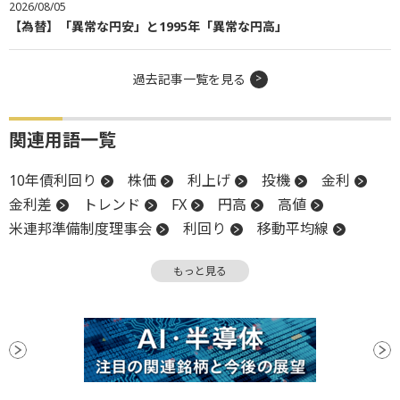
2026/08/05
【為替】「異常な円安」と1995年「異常な円高」
過去記事一覧を見る
関連用語一覧
10年債利回り
株価
利上げ
投機
金利
金利差
トレンド
FX
円高
高値
米連邦準備制度理事会
利回り
移動平均線
円安
チャート
米国株
インフレ
もっと見る
長期金利
反落
上値
FRB
関税
下値
週足