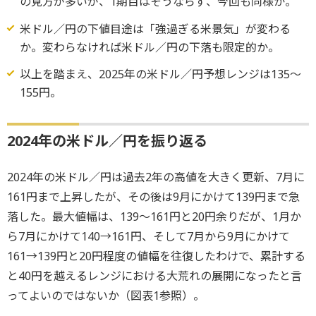
の見方が多いが、1期目はそうならず、今回も同様か。
米ドル／円の下値目途は「強過ぎる米景気」が変わる
か。変わらなければ米ドル／円の下落も限定的か。
以上を踏まえ、2025年の米ドル／円予想レンジは135～
155円。
2024年の米ドル／円を振り返る
2024年の米ドル／円は過去2年の高値を大きく更新、7月に
161円まで上昇したが、その後は9月にかけて139円まで急
落した。最大値幅は、139～161円と20円余りだが、1月か
ら7月にかけて140→161円、そして7月から9月にかけて
161→139円と20円程度の値幅を往復したわけで、累計する
と40円を越えるレンジにおける大荒れの展開になったと言
ってよいのではないか（図表1参照）。