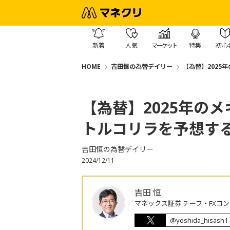
新着
人気
マーケット
特集
初心
HOME
吉田恒の為替デイリー
【為替】2025
【為替】2025年の
トルコリラを予想す
吉田恒の為替デイリー
2024/12/11
吉田 恒
マネックス証券 チーフ・FXコ
@yoshida_hisash1