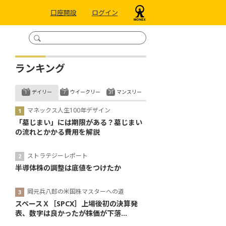
口座開設
ログイン
ランキング
デイリー
ウイークリー
マンスリー
マネックス人生100年デザイン
「墓じまい」には期限がある？墓じまい
の流れとかかる費用を解説
ストラテジーレポート
半導体株の調整は底値をつけたか
岡元兵八郎の米国株マスターへの道
スペースＸ［SPCX］上場後初の決算発
表、数字は良かったが株価が下落...