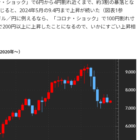
ナ・ショック」で6円から4円割れ近くまで、約3割の暴落とな
ると、2024年5月の9.4円まで上昇が続いた（図表1参
ドル／円に例えるなら、「コロナ・ショック」で100円割れ寸
で200円以上に上昇したことになるので、いかにすごい上昇相
020年～）