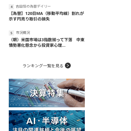
吉田恒の為替デイリー
【為替】120日MA（移動平均線）割れが
示す円売り取引の損失
市況概況
（朝）米国市場は3指数揃って下落 中東
情勢悪化懸念から投資家心理...
ランキング一覧を見る