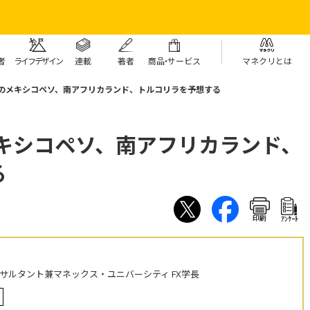
者
ライフデザイン
連載
著者
商
品・
サービス
マネクリとは
年のメキシコペソ、南アフリカランド、トルコリラを予想する
メキシコペソ、南アフリカランド、
る
印刷
ｱﾝｹｰﾄ
ンサルタント兼マネックス・ユニバーシティ FX学長