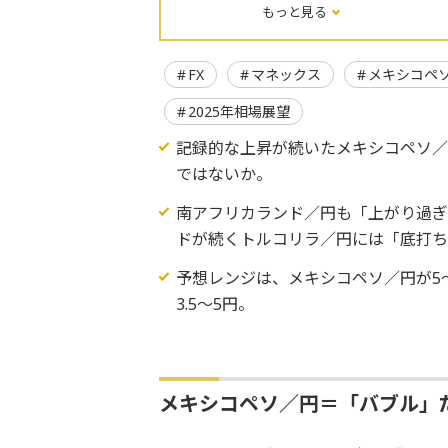
もっと見る
FX
マネックス
メキシコペ
2025年相場展望
記録的な上昇が続いたメキシコペソ／
ではないか。
南アフリカランド／円も「上がり過ぎ
ドが続くトルコリラ／円には「底打
予想レンジは、メキシコペソ／円が5～
3.5～5円。
メキシコペソ／円＝「バブル」