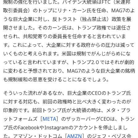
規制の強化を行いました。バイデン大統領はFTC（米連邦
取引委員会）のトップにリナ・カーン氏を任命、MAG7のよ
うな巨大企業に対し、反トラスト（独占禁止法）政策を展
開させました。そのカーン氏は、トランプ政権では退任さ
せられ、共和党寄りの委員長を任命すると言われていま
す。これによって、大企業に対する政府からの圧力は減って
いくものと考えられます。米国は規制でがんじがらめにな
っていると言われていますが、トランプ2.０ではそれが劇的
に変わると予想されており、MAG7のような巨大企業の銘柄
も規制緩和の恩恵を受けることになるでしょう。
そういった流れがあるなか、巨大企業のCEOのトランプ氏
に対する対応も、前回の政権時と比べ大きく変わったのが
印象的です。前回トランプ氏が大統領の時は、メタ・プラ
ットフォームズ［
META
］のザッカーバーグCEOは、トラン
プ氏のFacebookやInstagramのアカウントを停止しまし
た。アマゾン・ドットコム［
AMZN
］のジェフ・ベゾス会