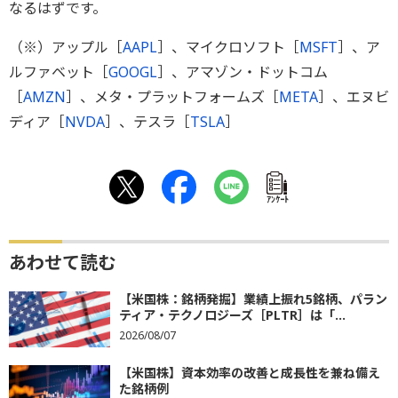
なるはずです。
（※）アップル［
AAPL
］、マイクロソフト［
MSFT
］、ア
ルファベット［
GOOGL
］、アマゾン・ドットコム
［
AMZN
］、メタ・プラットフォームズ［
META
］、エヌビ
ディア［
NVDA
］、テスラ［
TSLA
］
ｱﾝｹｰﾄ
あわせて読む
【米国株：銘柄発掘】業績上振れ5銘柄、パラン
ティア・テクノロジーズ［PLTR］は「...
2026/08/07
【米国株】資本効率の改善と成長性を兼ね備え
た銘柄例