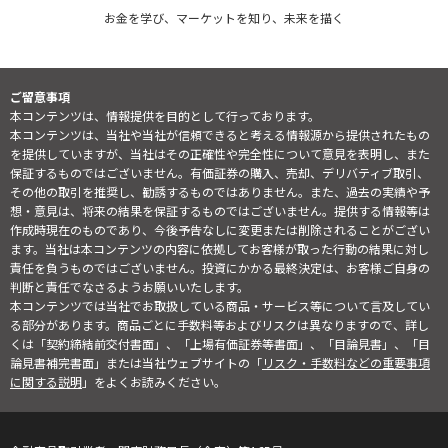
お金を学び、マーケットを知り、未来を描く
ご留意事項
本コンテンツは、情報提供を目的として行っております。
本コンテンツは、当社や当社が信頼できると考える情報源から提供されたもの
を提供していますが、当社はその正確性や完全性について意見を表明し、また
保証するものではございません。有価証券の購入、売却、デリバティブ取引、
その他の取引を推奨し、勧誘するものではありません。また、過去の実績や予
想・意見は、将来の結果を保証するものではございません。提供する情報等は
作成時現在のものであり、今後予告なしに変更または削除されることがござい
ます。当社は本コンテンツの内容に依拠してお客様が取った行動の結果に対し
責任を負うものではございません。投資にかかる最終決定は、お客様ご自身の
判断と責任でなさるようお願いいたします。
本コンテンツでは当社でお取扱している商品・サービス等について言及してい
る部分があります。商品ごとに手数料等およびリスクは異なりますので、詳し
くは「契約締結前交付書面」、「上場有価証券等書面」、「目論見書」、「目
論見書補完書面」または当社ウェブサイトの「
リスク・手数料などの重要事項
に関する説明
」をよくお読みください。