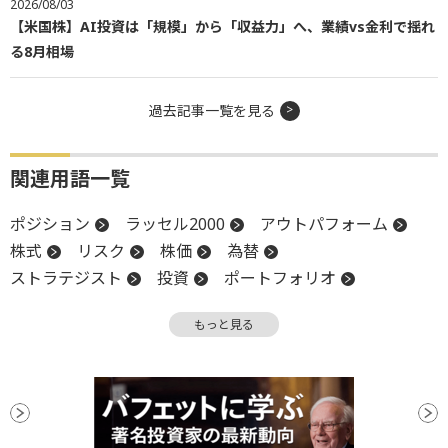
2026/08/03
【米国株】AI投資は「規模」から「収益力」へ、業績vs金利で揺れ
る8月相場
過去記事一覧を見る
関連用語一覧
ポジション
ラッセル2000
アウトパフォーム
株式
リスク
株価
為替
ストラテジスト
投資
ポートフォリオ
リターン
ETF
トータルリターン
配当
もっと見る
インデックス
時価
上方修正
増益
高値
米国株
インフレ
EPS
株主
引け
ベンチマーク
モメンタム
S&P500
株主還元
関税
小型株
CEO
時価総額
底
調整
投資信託
ナスダック100