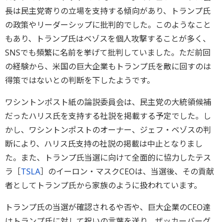
長は民主党寄りの立場を支持する傾向があり、トランプ氏
の政策やリーダーシップに批判的でした。このようなこと
もあり、トランプ氏はベゾスを個人攻撃することが多く、
SNSでも頻繁に名前を挙げて批判していました。ただ前回
の経験から、米国の巨大企業もトランプ氏を敵に回すのは
得策ではないとの判断を下したようです。
ワシントンポスト紙の論説委員会は、民主党の大統領候補
だったハリス氏を支持する社説を掲載する予定でした。し
かし、ワシントンポストのオーナー、ジェフ・ベゾスの判
断により、ハリス氏支持の社説の掲載は中止となりまし
た。また、トランプ氏当選に向けて全面的に協力したテス
ラ［
TSLA
］のイーロン・マスクCEOは、当選後、その貢献
者としてトランプ氏から家族のように扱われています。
トランプ氏の当選が確認されるや否や、巨大企業のCEO達
はトランプ氏に対して祝いの言葉を送り、ザッカーバーグ