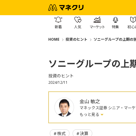
新着
人気
マーケット
特集
初心
HOME
投資のヒント
ソニーグループの上期の営
ソニーグループの上期
投資のヒント
2024/12/11
金山 敏之
マネックス証券 シニア・マー
もっと見る
株式
決算