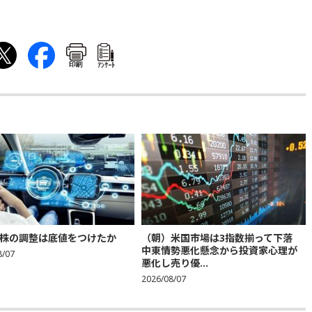
印刷
ｱﾝｹｰﾄ
株の調整は底値をつけたか
（朝）米国市場は3指数揃って下落
中東情勢悪化懸念から投資家心理が
8/07
悪化し売り優...
2026/08/07