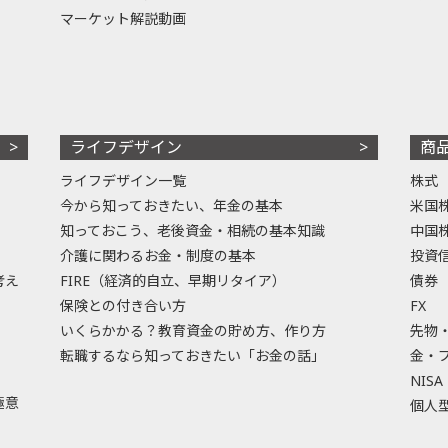
マーケット解説動画
ライフデザイン
商
ライフデザイン一覧
株式
今から知っておきたい、年金の基本
米国
知っておこう、老後資金・相続の基本知識
中国
介護に関わるお金・制度の基本
投資
考え
FIRE（経済的自立、早期リタイア）
債券
保険との付き合い方
FX
いくらかかる？教育資金の貯め方、作り方
先物
転職するなら知っておきたい「お金の話」
金・
NISA
極意
個人型