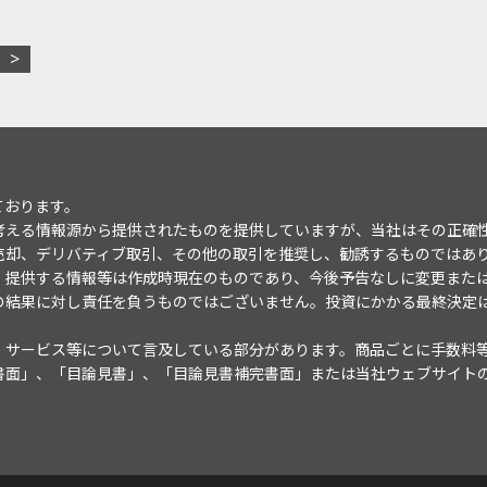
ております。
考える情報源から提供されたものを提供していますが、当社はその正確
売却、デリバティブ取引、その他の取引を推奨し、勧誘するものではあ
。提供する情報等は作成時現在のものであり、今後予告なしに変更また
の結果に対し責任を負うものではございません。投資にかかる最終決定
・サービス等について言及している部分があります。商品ごとに手数料
書面」、「目論見書」、「目論見書補完書面」または当社ウェブサイト