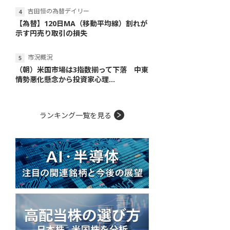
吉田恒の為替デイリー
【為替】120日MA（移動平均線）割れが
示す円売り取引の損失
市況概況
（朝）米国市場は3指数揃って下落 中東
情勢悪化懸念から投資家心理...
ランキング一覧を見る