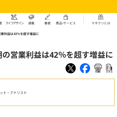
者
ライフデザイン
連載
著者
商
品・
サービス
マネクリとは
業利益は42％を超す増益に
の営業利益は42％を超す増益に
印刷
ｱﾝｹｰﾄ
ケット・アナリスト