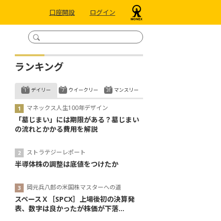
口座開設
ログイン
ランキング
デイリー
ウイークリー
マンスリー
マネックス人生100年デザイン
「墓じまい」には期限がある？墓じまい
の流れとかかる費用を解説
ストラテジーレポート
半導体株の調整は底値をつけたか
岡元兵八郎の米国株マスターへの道
スペースＸ［SPCX］上場後初の決算発
表、数字は良かったが株価が下落...