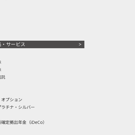
品・サービス
株
株
信託
・オプション
プラチナ・シルバー
確定拠出年金（iDeCo）