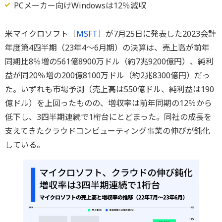
PCメーカー向けWindowsは12％減収
米マイクロソフト［
MSFT
］が7月25日に発表した2023会計
年度第4四半期（23年4〜6月期）の決算は、売上高が前年
同期比8％増の561億8900万ドル（約7兆9200億円）、純利
益が同20％増の200億8100万ドル（約2兆8300億円）だっ
た。いずれも市場予測（売上高は550億ドル、純利益は190
億ドル）を上回ったものの、増収率は前年同期の12％から
低下し、3四半期連続で1桁台にとどまった。同社の成長を
支えてきたクラウドコンピューティング事業の伸びが鈍化
している。