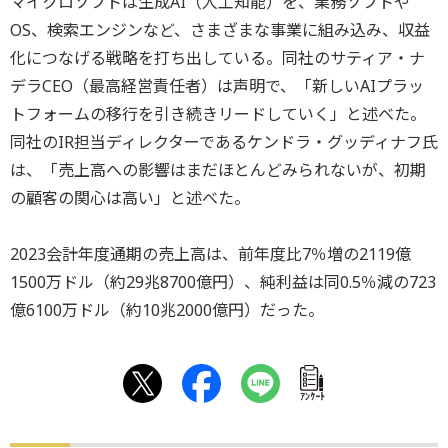
マイクロソフトは生成AI（人工知能）を、業務ソフトや
OS、検索エンジンなど、さまざまな事業に組み込み、収益
化につなげる戦略を打ち出している。同社のサティア・ナ
デラCEO（最高経営責任者）は声明で、「新しいAIプラッ
トフォームの移行を引き続きリードしていく」と述べた。
同社のIR担当ディレクターであるケンドラ・グッディナフ氏
は、「売上高への影響はまだほとんどみられないが、初期
の顧客の関心は高い」と述べた。
2023会計年度通期の売上高は、前年度比7％増の2119億
1500万ドル（約29兆8700億円）、純利益は同0.5％減の723
億6100万ドル（約10兆2000億円）だった。
ｱﾝｹｰﾄ