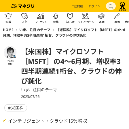
口座開設
ログイン
新着
人気
マーケット
特集
初心者
ライフデザイン
連載
著者
商
HOME
いま、注目のテーマ
【米国株】マイクロソフト［MSFT］の4～6
月期、増収率3四半期連続1桁台、クラウドの伸び鈍化
【米国株】マイクロソフト
［MSFT］の4～6月期、増収率3
小久保
重信
四半期連続1桁台、クラウドの伸
び鈍化
いま、注目のテーマ
2023/07/26
米国株
インテリジェント・クラウド15％増収