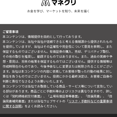
お金を学び、マーケットを知り、未来を描く
ご留意事項
本コンテンツは、情報提供を目的として行っております。
本コンテンツは、当社や当社が信頼できると考える情報源から提供されたもの
を提供していますが、当社はその正確性や完全性について意見を表明し、また
保証するものではございません。有価証券の購入、売却、デリバティブ取引、
その他の取引を推奨し、勧誘するものではありません。また、過去の実績や予
想・意見は、将来の結果を保証するものではございません。提供する情報等は
作成時現在のものであり、今後予告なしに変更または削除されることがござい
ます。当社は本コンテンツの内容に依拠してお客様が取った行動の結果に対し
責任を負うものではございません。投資にかかる最終決定は、お客様ご自身の
判断と責任でなさるようお願いいたします。
本コンテンツでは当社でお取扱している商品・サービス等について言及してい
る部分があります。商品ごとに手数料等およびリスクは異なりますので、詳し
くは「契約締結前交付書面」、「上場有価証券等書面」、「目論見書」、「目
論見書補完書面」または当社ウェブサイトの「
リスク・手数料などの重要事項
に関する説明
」をよくお読みください。