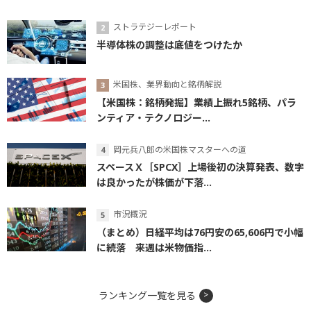
ストラテジーレポート
半導体株の調整は底値をつけたか
米国株、業界動向と銘柄解説
【米国株：銘柄発掘】業績上振れ5銘柄、パラ
ンティア・テクノロジー...
岡元兵八郎の米国株マスターへの道
スペースＸ［SPCX］上場後初の決算発表、数字
は良かったが株価が下落...
市況概況
（まとめ）日経平均は76円安の65,606円で小幅
に続落 来週は米物価指...
ランキング一覧を見る