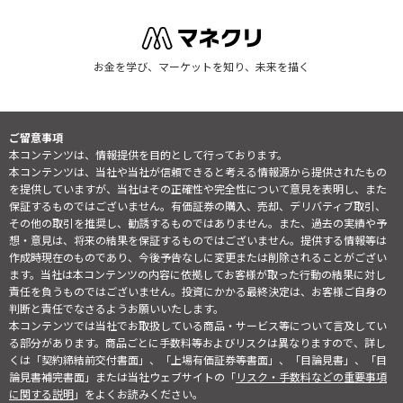
お金を学び、マーケットを知り、未来を描く
ご留意事項
本コンテンツは、情報提供を目的として行っております。
本コンテンツは、当社や当社が信頼できると考える情報源から提供されたもの
を提供していますが、当社はその正確性や完全性について意見を表明し、また
保証するものではございません。有価証券の購入、売却、デリバティブ取引、
その他の取引を推奨し、勧誘するものではありません。また、過去の実績や予
想・意見は、将来の結果を保証するものではございません。提供する情報等は
作成時現在のものであり、今後予告なしに変更または削除されることがござい
ます。当社は本コンテンツの内容に依拠してお客様が取った行動の結果に対し
責任を負うものではございません。投資にかかる最終決定は、お客様ご自身の
判断と責任でなさるようお願いいたします。
本コンテンツでは当社でお取扱している商品・サービス等について言及してい
る部分があります。商品ごとに手数料等およびリスクは異なりますので、詳し
くは「契約締結前交付書面」、「上場有価証券等書面」、「目論見書」、「目
論見書補完書面」または当社ウェブサイトの「
リスク・手数料などの重要事項
に関する説明
」をよくお読みください。