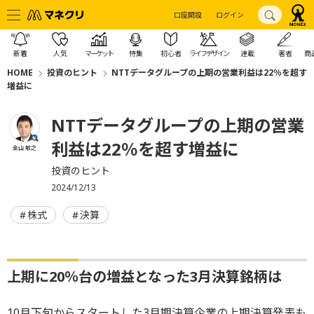
口座開設
ログイン
新着
人気
マーケット
特集
初心者
ライフデザイン
連載
著者
商
HOME
投資のヒント
NTTデータグループの上期の営業利益は22％を超す
増益に
NTTデータグループの上期の営業
利益は22％を超す増益に
金山 敏之
投資のヒント
2024/12/13
株式
決算
上期に20％台の増益となった3月決算銘柄は
10月下旬からスタートした3月期決算企業の上期決算発表も