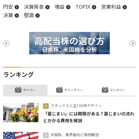
円安
決算発表
増益
TOPIX
営業利益
決算
堅調
ランキング
デイリー
ウイークリー
マンスリー
マネックス人生100年デザイン
「墓じまい」には期限がある？墓じまいの流れ
とかかる費用を解説
米国株、業界動向と銘柄解説