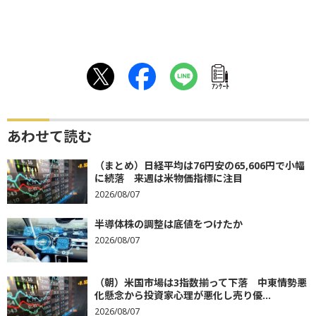
ｱﾝｹｰﾄ
あわせて読む
（まとめ）日経平均は76円安の65,606円で小幅
に続落 来週は米物価指標に注目
2026/08/07
半導体株の調整は底値をつけたか
2026/08/07
（朝）米国市場は3指数揃って下落 中東情勢悪
化懸念から投資家心理が悪化し売り優...
2026/08/07