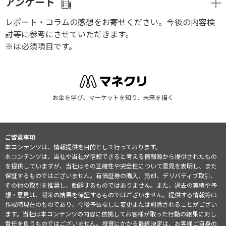
アンケート
レポート・コラムの感想をお寄せください。今後の内容検
討等に参考にさせていただきます。
※は必須項目です。
お金を学び、マーケットを知り、未来を描く
ご留意事項
本コンテンツは、情報提供を目的として行っております。
本コンテンツは、当社や当社が信頼できると考える情報源から提供されたもの
を提供していますが、当社はその正確性や完全性について意見を表明し、また
保証するものではございません。有価証券の購入、売却、デリバティブ取引、
その他の取引を推奨し、勧誘するものではありません。また、過去の実績や予
想・意見は、将来の結果を保証するものではございません。提供する情報等は
作成時現在のものであり、今後予告なしに変更または削除されることがござい
ます。当社は本コンテンツの内容に依拠してお客様が取った行動の結果に対し
責任を負うものではございません。投資にかかる最終決定は、お客様ご自身の