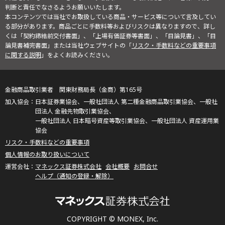
判断と責任でなさるようお願いいたします。
本コンテンツでは当社でお取扱している商品・サービス等について言及してい
る部分があります。商品ごとに手数料等およびリスクは異なりますので、詳し
くは「契約締結前交付書面」、「上場有価証券等書面」、「目論見書」、「目
論見書補完書面」または当社ウェブサイトの「
リスク・手数料などの重要事項
に関する説明
」をよくお読みください。
金融商品取引業者 関東財務局長（金商）第165号
日本証券業協会、一般社団法人 第二種金融商品取引業協会、一般社
団法人 金融先物取引業協会、
一般社団法人 日本暗号資産等取引業協会、一般社団法人 資産運用業
協会
リスク・手数料などの重要事項
個人情報のお取り扱いについて
マネックス証券株式会社
会社概要
お問合せ
ヘルプ（通知の登録・解除）
COPYRIGHT © MONEX, Inc.