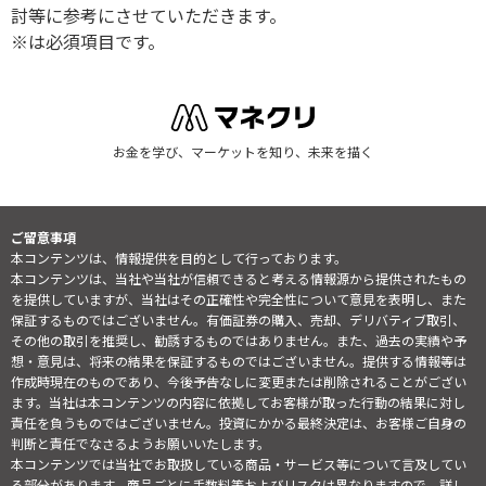
討等に参考にさせていただきます。
※は必須項目です。
お金を学び、マーケットを知り、未来を描く
ご留意事項
本コンテンツは、情報提供を目的として行っております。
本コンテンツは、当社や当社が信頼できると考える情報源から提供されたもの
を提供していますが、当社はその正確性や完全性について意見を表明し、また
保証するものではございません。有価証券の購入、売却、デリバティブ取引、
その他の取引を推奨し、勧誘するものではありません。また、過去の実績や予
想・意見は、将来の結果を保証するものではございません。提供する情報等は
作成時現在のものであり、今後予告なしに変更または削除されることがござい
ます。当社は本コンテンツの内容に依拠してお客様が取った行動の結果に対し
責任を負うものではございません。投資にかかる最終決定は、お客様ご自身の
判断と責任でなさるようお願いいたします。
本コンテンツでは当社でお取扱している商品・サービス等について言及してい
る部分があります。商品ごとに手数料等およびリスクは異なりますので、詳し