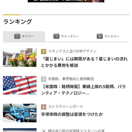
ランキング
デイリー
ウイークリー
マンスリー
マネックス人生100年デザイン
「墓じまい」には期限がある？墓じまいの流れ
とかかる費用を解説
米国株、業界動向と銘柄解説
【米国株：銘柄発掘】業績上振れ5銘柄、パラ
ンティア・テクノロジー...
ストラテジーレポート
半導体株の調整は底値をつけたか
岡元兵八郎の米国株マスターへの道