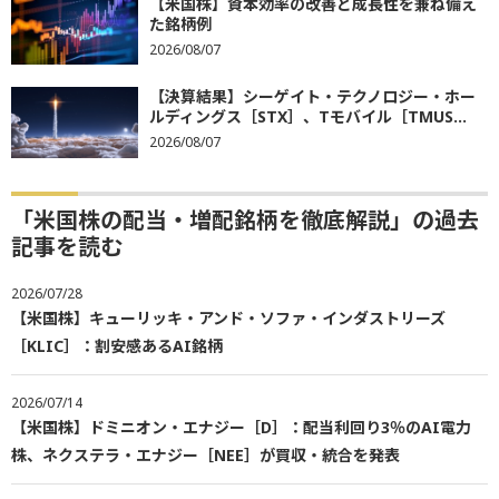
【米国株】資本効率の改善と成長性を兼ね備え
た銘柄例
2026/08/07
【決算結果】シーゲイト・テクノロジー・ホー
ルディングス［STX］、Tモバイル［TMUS...
2026/08/07
「米国株の配当・増配銘柄を徹底解説」の過去
記事を読む
2026/07/28
【米国株】キューリッキ・アンド・ソファ・インダストリーズ
［KLIC］：割安感あるAI銘柄
2026/07/14
【米国株】ドミニオン・エナジー［D］：配当利回り3％のAI電力
株、ネクステラ・エナジー［NEE］が買収・統合を発表