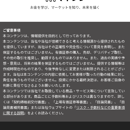
お金を学び、マーケットを知り、未来を描く
ご留意事項
本コンテンツは、情報提供を目的として行っております。
本コンテンツは、当社や当社が信頼できると考える情報源から提供されたもの
を提供していますが、当社はその正確性や完全性について意見を表明し、また
保証するものではございません。有価証券の購入、売却、デリバティブ取引、
その他の取引を推奨し、勧誘するものではありません。また、過去の実績や予
想・意見は、将来の結果を保証するものではございません。提供する情報等は
作成時現在のものであり、今後予告なしに変更または削除されることがござい
ます。当社は本コンテンツの内容に依拠してお客様が取った行動の結果に対し
責任を負うものではございません。投資にかかる最終決定は、お客様ご自身の
判断と責任でなさるようお願いいたします。
本コンテンツでは当社でお取扱している商品・サービス等について言及してい
る部分があります。商品ごとに手数料等およびリスクは異なりますので、詳し
くは「契約締結前交付書面」、「上場有価証券等書面」、「目論見書」、「目
論見書補完書面」または当社ウェブサイトの「
リスク・手数料などの重要事項
に関する説明
」をよくお読みください。