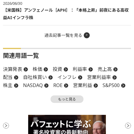
2026/06/30
【米国株】アンフェノール［APH］：「本格上昇」前夜にある高収
益AIインフラ株
過去記事一覧を見る
関連用語一覧
決算発表
株価
投資
利益率
売上高
配当
自社株買い
インフレ
営業利益率
株主
NASDAQ
ROE
営業利益
S&P500
オプション
格付
株主還元
もっと見る
キャッシュフロー
決算
堅調
設備投資
増配
調整
買収