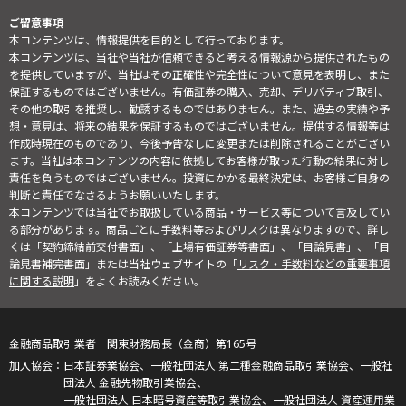
ご留意事項
本コンテンツは、情報提供を目的として行っております。
本コンテンツは、当社や当社が信頼できると考える情報源から提供されたもの
を提供していますが、当社はその正確性や完全性について意見を表明し、また
保証するものではございません。有価証券の購入、売却、デリバティブ取引、
その他の取引を推奨し、勧誘するものではありません。また、過去の実績や予
想・意見は、将来の結果を保証するものではございません。提供する情報等は
作成時現在のものであり、今後予告なしに変更または削除されることがござい
ます。当社は本コンテンツの内容に依拠してお客様が取った行動の結果に対し
責任を負うものではございません。投資にかかる最終決定は、お客様ご自身の
判断と責任でなさるようお願いいたします。
本コンテンツでは当社でお取扱している商品・サービス等について言及してい
る部分があります。商品ごとに手数料等およびリスクは異なりますので、詳し
くは「契約締結前交付書面」、「上場有価証券等書面」、「目論見書」、「目
論見書補完書面」または当社ウェブサイトの「
リスク・手数料などの重要事項
に関する説明
」をよくお読みください。
金融商品取引業者 関東財務局長（金商）第165号
日本証券業協会、一般社団法人 第二種金融商品取引業協会、一般社
団法人 金融先物取引業協会、
一般社団法人 日本暗号資産等取引業協会、一般社団法人 資産運用業