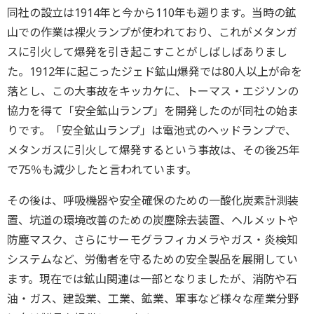
同社の設立は1914年と今から110年も遡ります。当時の鉱
山での作業は裸火ランプが使われており、これがメタンガ
スに引火して爆発を引き起こすことがしばしばありまし
た。1912年に起こったジェド鉱山爆発では80人以上が命を
落とし、この大事故をキッカケに、トーマス・エジソンの
協力を得て「安全鉱山ランプ」を開発したのが同社の始ま
りです。「安全鉱山ランプ」は電池式のヘッドランプで、
メタンガスに引火して爆発するという事故は、その後25年
で75％も減少したと言われています。
その後は、呼吸機器や安全確保のための一酸化炭素計測装
置、坑道の環境改善のための炭塵除去装置、ヘルメットや
防塵マスク、さらにサーモグラフィカメラやガス・炎検知
システムなど、労働者を守るための安全製品を展開してい
ます。現在では鉱山関連は一部となりましたが、消防や石
油・ガス、建設業、工業、鉱業、軍事など様々な産業分野