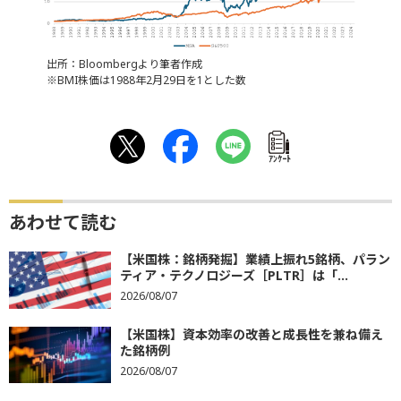
出所：Bloombergより筆者作成
※BMI株価は1988年2月29日を1とした数
ｱﾝｹｰﾄ
あわせて読む
【米国株：銘柄発掘】業績上振れ5銘柄、パラン
ティア・テクノロジーズ［PLTR］は「...
2026/08/07
【米国株】資本効率の改善と成長性を兼ね備え
た銘柄例
2026/08/07