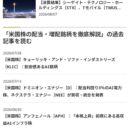
【決算結果】シーゲイト・テクノロジー・ホー
ルディングス［STX］、Tモバイル［TMUS...
2026/08/07
「米国株の配当・増配銘柄を徹底解説」の過去
記事を読む
2026/07/28
【米国株】キューリッキ・アンド・ソファ・インダストリーズ
［KLIC］：割安感あるAI銘柄
2026/07/14
【米国株】ドミニオン・エナジー［D］：配当利回り3％のAI電力
株、ネクステラ・エナジー［NEE］が買収・統合を発表
2026/06/30
【米国株】アンフェノール［APH］：「本格上昇」前夜にある高収
益AIインフラ株