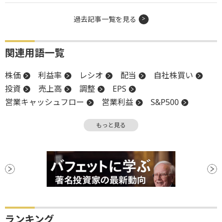
過去記事一覧を見る
関連用語一覧
株価
利益率
レシオ
配当
自社株買い
投資
売上高
調整
EPS
営業キャッシュフロー
営業利益
S&P500
堅調
CB
流動比率
営業利益率
もっと見る
キャッシュフロー
自己資本
自己資本比率
買収
ランキング