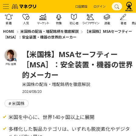
口座開設
ログイン
新着
人気
マーケット
特集
初心者
ライフデザイン
連載
著者
商
HOME
米国株の配当・増配銘柄を徹底解説
【米国株】MSAセーフティー
［MSA］：安全装置・機器の世界的メーカー
【米国株】MSAセーフティー
［MSA］：安全装置・機器の世界
戸松 信博
的メーカー
米国株の配当・増配銘柄を徹底解説
2024/08/20
米国株
米国を中心に、世界140ヶ国以上に展開
多様化した製品カテゴリは、いずれも脱炭素化やデジタ