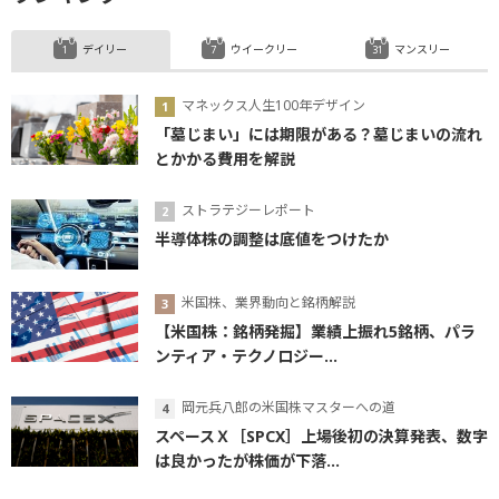
デイリー
ウイークリー
マンスリー
マネックス人生100年デザイン
「墓じまい」には期限がある？墓じまいの流れ
とかかる費用を解説
ストラテジーレポート
半導体株の調整は底値をつけたか
米国株、業界動向と銘柄解説
【米国株：銘柄発掘】業績上振れ5銘柄、パラ
ンティア・テクノロジー...
岡元兵八郎の米国株マスターへの道
スペースＸ［SPCX］上場後初の決算発表、数字
は良かったが株価が下落...