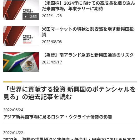
【米国株】2024年に向けての高成長を織り込ん
だ米国市場。年末ラリーに期待
2023/11/28
12:53
米国マーケットの現状と割安感を増す新興国投
資
2023/08/08
【為替】南アランド急落と新興国通貨のリスク
2023/05/17
「世界に貢献する投資 新興国のポテンシャルを
見る」の過去記事を読む
2022/06/24
アジア新興国市場に見るロシア・ウクライナ情勢の影響
2022/04/22
2022年、激動の世界経済と物価高・低金利・円安下における日本の