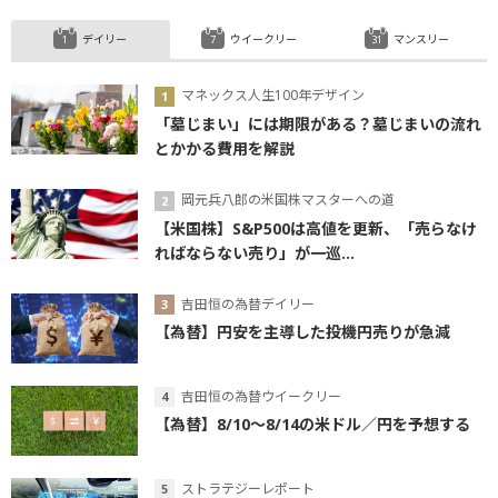
デイリー
ウイークリー
マンスリー
マネックス人生100年デザイン
「墓じまい」には期限がある？墓じまいの流れ
とかかる費用を解説
岡元兵八郎の米国株マスターへの道
【米国株】S&P500は高値を更新、「売らなけ
ればならない売り」が一巡...
吉田恒の為替デイリー
【為替】円安を主導した投機円売りが急減
吉田恒の為替ウイークリー
【為替】8/10～8/14の米ドル／円を予想する
ストラテジーレポート