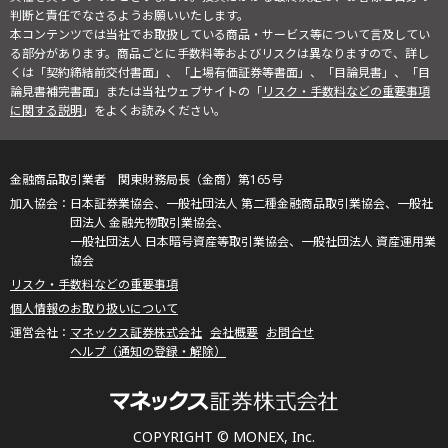
判断と責任でなさるようお願いいたします。
本コンテンツでは当社でお取扱している商品・サービス等について言及してい
る部分があります。商品ごとに手数料等およびリスクは異なりますので、詳し
くは「契約締結前交付書面」、「上場有価証券等書面」、「目論見書」、「目
論見書補完書面」または当社ウェブサイトの「
リスク・手数料などの重要事項
に関する説明
」をよくお読みください。
金融商品取引業者 関東財務局長（金商）第165号
日本証券業協会、一般社団法人 第二種金融商品取引業協会、一般社
団法人 金融先物取引業協会、
一般社団法人 日本暗号資産等取引業協会、一般社団法人 資産運用業
協会
リスク・手数料などの重要事項
個人情報のお取り扱いについて
マネックス証券株式会社
会社概要
お問合せ
ヘルプ（通知の登録・解除）
COPYRIGHT © MONEX, Inc.