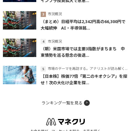
インフラ投資拡大で恩恵...
市況概況
（まとめ）日経平均は2,342円高の66,300円で
大幅続伸 AI・半導体銘...
市況概況
（朝）米国市場では主要3指数がまちまち 中
東情勢を巡る懸念の後退...
市場のテーマを再訪する。アナリストが読み解くテーマの本質
【日本株】株価77倍「第二のキオクシア」を探
せ！次の大化け企業を探...
ランキング一覧を見る