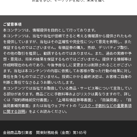
お金を学び、マーケットを知り、未来を描く
ご留意事項
本コンテンツは、情報提供を目的として行っております。
本コンテンツは、当社や当社が信頼できると考える情報源から提供されたもの
を提供していますが、当社はその正確性や完全性について意見を表明し、また
保証するものではございません。有価証券の購入、売却、デリバティブ取引、
その他の取引を推奨し、勧誘するものではありません。また、過去の実績や予
想・意見は、将来の結果を保証するものではございません。提供する情報等は
作成時現在のものであり、今後予告なしに変更または削除されることがござい
ます。当社は本コンテンツの内容に依拠してお客様が取った行動の結果に対し
責任を負うものではございません。投資にかかる最終決定は、お客様ご自身の
判断と責任でなさるようお願いいたします。
本コンテンツでは当社でお取扱している商品・サービス等について言及してい
る部分があります。商品ごとに手数料等およびリスクは異なりますので、詳し
くは「契約締結前交付書面」、「上場有価証券等書面」、「目論見書」、「目
論見書補完書面」または当社ウェブサイトの「
リスク・手数料などの重要事項
に関する説明
」をよくお読みください。
金融商品取引業者 関東財務局長（金商）第165号