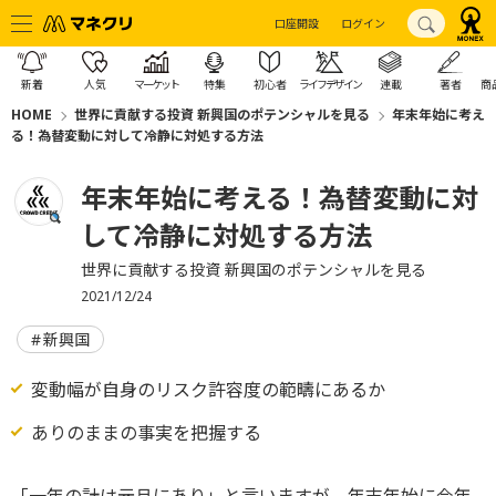
口座開設
ログイン
新着
人気
マーケット
特集
初心者
ライフデザイン
連載
著者
商
HOME
世界に貢献する投資 新興国のポテンシャルを見る
年末年始に考え
る！為替変動に対して冷静に対処する方法
年末年始に考える！為替変動に対
して冷静に対処する方法
世界に貢献する投資 新興国のポテンシャルを見る
2021/12/24
新興国
変動幅が自身のリスク許容度の範疇にあるか
ありのままの事実を把握する
「一年の計は元旦にあり」と言いますが、年末年始に今年