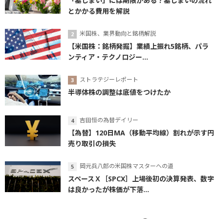
「墓じまい」には期限がある？墓じまいの流れ
とかかる費用を解説
米国株、業界動向と銘柄解説
【米国株：銘柄発掘】業績上振れ5銘柄、パラ
ンティア・テクノロジー...
ストラテジーレポート
半導体株の調整は底値をつけたか
吉田恒の為替デイリー
【為替】120日MA（移動平均線）割れが示す円
売り取引の損失
岡元兵八郎の米国株マスターへの道
スペースＸ［SPCX］上場後初の決算発表、数字
は良かったが株価が下落...