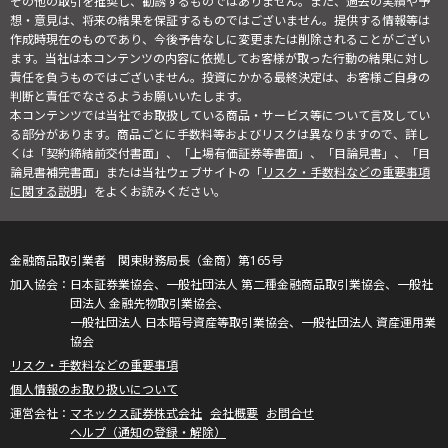
その他の取引を推奨し、勧誘するものではありません。また、過去の実績や予
想・意見は、将来の結果を保証するものではございません。提供する情報等は
作成時現在のものであり、今後予告なしに変更または削除されることがござい
ます。当社は本コンテンツの内容に依拠してお客様が取った行動の結果に対し
責任を負うものではございません。投資にかかる最終決定は、お客様ご自身の
判断と責任でなさるようお願いいたします。
本コンテンツでは当社でお取扱している商品・サービス等について言及してい
る部分があります。商品ごとに手数料等およびリスクは異なりますので、詳し
くは「契約締結前交付書面」、「上場有価証券等書面」、「目論見書」、「目
論見書補完書面」または当社ウェブサイトの「
リスク・手数料などの重要事項
に関する説明
」をよくお読みください。
金融商品取引業者 関東財務局長（金商）第165号
日本証券業協会、一般社団法人 第二種金融商品取引業協会、一般社
団法人 金融先物取引業協会、
一般社団法人 日本暗号資産等取引業協会、一般社団法人 資産運用業
協会
リスク・手数料などの重要事項
個人情報のお取り扱いについて
マネックス証券株式会社
会社概要
お問合せ
ヘルプ（通知の登録・解除）