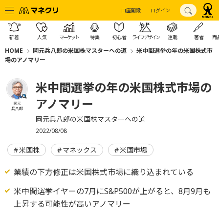
口座開設
ログイン
新着
人気
マーケット
特集
初心者
ライフデザイン
連載
著者
商
HOME
岡元兵八郎の米国株マスターへの道
米中間選挙の年の米国株式市
場のアノマリー
米中間選挙の年の米国株式市場の
アノマリー
岡元
兵八郎
岡元兵八郎の米国株マスターへの道
2022/08/08
米国株
マネックス
米国市場
業績の下方修正は米国株式市場に織り込まれている
米中間選挙イヤーの7月にS&P500が上がると、8月9月も
上昇する可能性が高いアノマリー