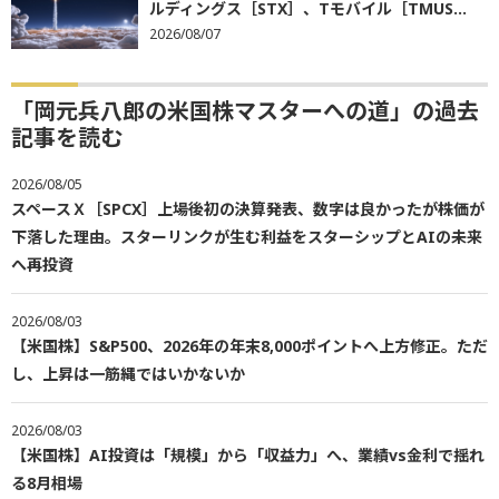
ルディングス［STX］、Tモバイル［TMUS...
2026/08/07
「岡元兵八郎の米国株マスターへの道」の過去
記事を読む
2026/08/05
スペースＸ［SPCX］上場後初の決算発表、数字は良かったが株価が
下落した理由。スターリンクが生む利益をスターシップとAIの未来
へ再投資
2026/08/03
【米国株】S&P500、2026年の年末8,000ポイントへ上方修正。ただ
し、上昇は一筋縄ではいかないか
2026/08/03
【米国株】AI投資は「規模」から「収益力」へ、業績vs金利で揺れ
る8月相場