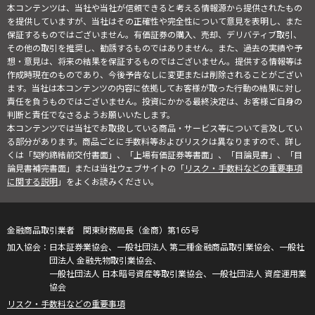
本コンテンツは、当社や当社が信頼できると考える情報源から提供されたもの
を提供していますが、当社はその正確性や完全性について意見を表明し、また
保証するものではございません。有価証券の購入、売却、デリバティブ取引、
その他の取引を推奨し、勧誘するものではありません。また、過去の実績や予
想・意見は、将来の結果を保証するものではございません。提供する情報等は
作成時現在のものであり、今後予告なしに変更または削除されることがござい
ます。当社は本コンテンツの内容に依拠してお客様が取った行動の結果に対し
責任を負うものではございません。投資にかかる最終決定は、お客様ご自身の
判断と責任でなさるようお願いいたします。
本コンテンツでは当社でお取扱している商品・サービス等について言及してい
る部分があります。商品ごとに手数料等およびリスクは異なりますので、詳し
くは「契約締結前交付書面」、「上場有価証券等書面」、「目論見書」、「目
論見書補完書面」または当社ウェブサイトの「
リスク・手数料などの重要事項
に関する説明
」をよくお読みください。
金融商品取引業者 関東財務局長（金商）第165号
日本証券業協会、一般社団法人 第二種金融商品取引業協会、一般社
団法人 金融先物取引業協会、
一般社団法人 日本暗号資産等取引業協会、一般社団法人 資産運用業
協会
リスク・手数料などの重要事項