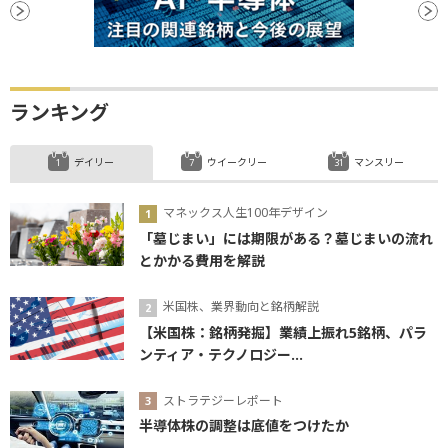
ランキング
デイリー
ウイークリー
マンスリー
マネックス人生100年デザイン
「墓じまい」には期限がある？墓じまいの流れ
とかかる費用を解説
米国株、業界動向と銘柄解説
【米国株：銘柄発掘】業績上振れ5銘柄、パラ
ンティア・テクノロジー...
ストラテジーレポート
半導体株の調整は底値をつけたか