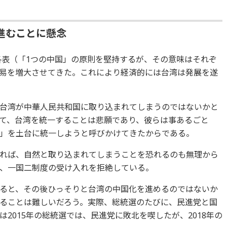
進むことに懸念
中各表（「1つの中国」の原則を堅持するが、その意味はそれぞ
易を増大させてきた。これにより経済的には台湾は発展を遂
台湾が中華人民共和国に取り込まれてしまうのではないかと
て、台湾を統一することは悲願であり、彼らは事あるごと
」を土台に統一しようと呼びかけてきたからである。
れば、自然と取り込まれてしまうことを恐れるのも無理から
、一国二制度の受け入れを拒絶している。
ると、その後ひっそりと台湾の中国化を進めるのではないか
ることは難しいだろう。実際、総統選のたびに、民進党と国
2015年の総統選では、民進党に敗北を喫したが、2018年の