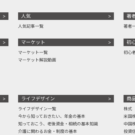
人気
著
人気記事一覧
著者
マーケット
初
マーケット一覧
初心
マーケット解説動画
ライフデザイン
商
ライフデザイン一覧
株式
今から知っておきたい、年金の基本
米国
知っておこう、老後資金・相続の基本知識
中国
介護に関わるお金・制度の基本
投資