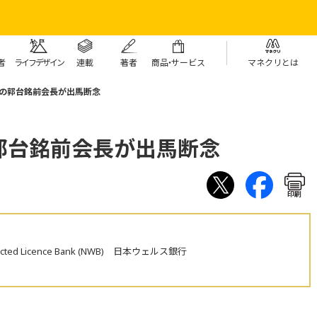
者
ライフデザイン
連載
著者
商
品・
サービス
マネクリとは
の郭台銘前会長が出馬断念
郭台銘前会長が出馬断念
印刷
estricted Licence Bank (NWB) 日本ウェルス銀行