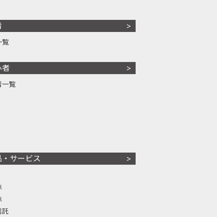
者
一覧
心者
者一覧
品・サービス
株
株
信託