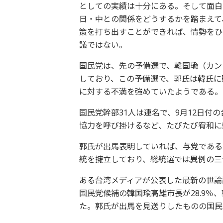
としての実績は十分にある。そして面白
日・中との関係をどうするかを踏まえて
策を打ち出すことができれば、情勢をひ
議ではない。
国民党は、先の予備選で、韓国瑜（カン
しており、この予備選で、郭氏は韓氏に
に対する不満を強めていたようである。
国民党幹部31人は連名で、9月12日付
協力を呼び掛けるなど、たびたび宥和に
郭氏が出馬表明していれば、与党である
統を擁立しており、総統選では異例の三
ある台湾メディアが公表した最新の世論
国民党候補の韓国瑜高雄市長が28.9％
た。郭氏が出馬を見送りしたものの国民