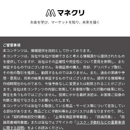
お金を学び、マーケットを知り、未来を描く
ご留意事項
本コンテンツは、情報提供を目的として行っております。
本コンテンツは、当社や当社が信頼できると考える情報源から提供されたもの
を提供していますが、当社はその正確性や完全性について意見を表明し、また
保証するものではございません。有価証券の購入、売却、デリバティブ取引、
その他の取引を推奨し、勧誘するものではありません。また、過去の実績や予
想・意見は、将来の結果を保証するものではございません。提供する情報等は
作成時現在のものであり、今後予告なしに変更または削除されることがござい
ます。当社は本コンテンツの内容に依拠してお客様が取った行動の結果に対し
責任を負うものではございません。投資にかかる最終決定は、お客様ご自身の
判断と責任でなさるようお願いいたします。
本コンテンツでは当社でお取扱している商品・サービス等について言及してい
る部分があります。商品ごとに手数料等およびリスクは異なりますので、詳し
くは「契約締結前交付書面」、「上場有価証券等書面」、「目論見書」、「目
論見書補完書面」または当社ウェブサイトの「
リスク・手数料などの重要事項
に関する説明
」をよくお読みください。