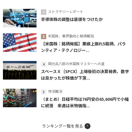
ストラテジーレポート
半導体株の調整は底値をつけたか
米国株、業界動向と銘柄解説
【米国株：銘柄発掘】業績上振れ5銘柄、パラ
ンティア・テクノロジー...
岡元兵八郎の米国株マスターへの道
スペースＸ［SPCX］上場後初の決算発表、数字
は良かったが株価が下落...
市況概況
（まとめ）日経平均は76円安の65,606円で小幅
に続落 来週は米物価指...
ランキング一覧を見る