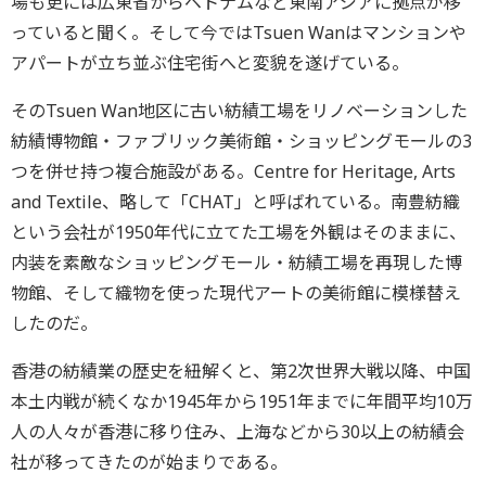
場も更には広東省からベトナムなど東南アジアに拠点が移
っていると聞く。そして今ではTsuen Wanはマンションや
アパートが立ち並ぶ住宅街へと変貌を遂げている。
そのTsuen Wan地区に古い紡績工場をリノベーションした
紡績博物館・ファブリック美術館・ショッピングモールの3
つを併せ持つ複合施設がある。Centre for Heritage, Arts
and Textile、略して「CHAT」と呼ばれている。南豊紡織
という会社が1950年代に立てた工場を外観はそのままに、
内装を素敵なショッピングモール・紡績工場を再現した博
物館、そして織物を使った現代アートの美術館に模様替え
したのだ。
香港の紡績業の歴史を紐解くと、第2次世界大戦以降、中国
本土内戦が続くなか1945年から1951年までに年間平均10万
人の人々が香港に移り住み、上海などから30以上の紡績会
社が移ってきたのが始まりである。