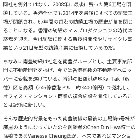
同社も例外ではなく、2008年に最後に残った第6工場を閉
鎖している。香港全体でも2014年を最後にすべての紡績工
場が閉鎖され、67年間の香港の紡績工場の歴史が幕を閉じ
ることになる。香港の紡績のマスプロダクションの時代は
終焉を迎え、今は紡績に関する新技術開発やリサイクル事
業という21世紀型の紡績産業に転換しているのだ。
ちなみに南豊紡織は社名を南豊グループとし、主要事業部
門に不動産開発を掲げ、今では香港有数の不動産デベロッ
パーに変貌を遂げている。香港の旧空港跡地Kai Tak（啟
德）区を高額（246億香港ドル＝約3400億円）で落札し、
オフィス・マンション・商業の複合施設を開発しているこ
とは記憶に新しい。
そんな歴史的背景をもった南豊紡織の最後の工場第6号棟が
廃屋のようになっていたのを創業者のChen Din Hwa博士の
孫娘であるVanessa Cheung氏が、本来であればマンショ