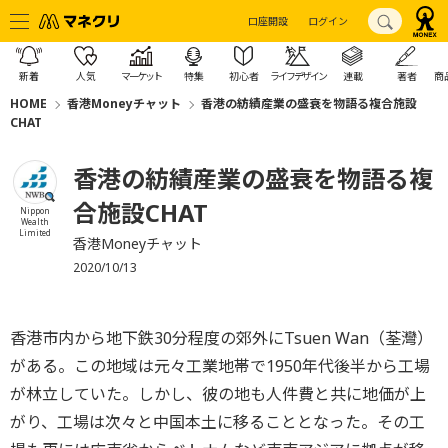
口座開設
ログイン
新着
人気
マーケット
特集
初心者
ライフデザイン
連載
著者
商
HOME
香港Moneyチャット
香港の紡績産業の盛衰を物語る複合施設
CHAT
香港の紡績産業の盛衰を物語る複
合施設CHAT
Nippon
Wealth
Limited
香港Moneyチャット
2020/10/13
香港市内から地下鉄30分程度の郊外にTsuen Wan（荃灣）
がある。この地域は元々工業地帯で1950年代後半から工場
が林立していた。しかし、彼の地も人件費と共に地価が上
がり、工場は次々と中国本土に移ることとなった。その工