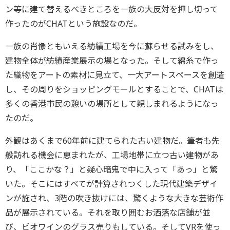
ン等に建て替えるべきところを一族の大反対を押し切って
作ったのがCHATという施設なのだ。
一族の肖像ともいえる紡績工場を今に蘇らせる試みをし、
建物全体が紡績産業展示の場となった。そして綿糸で作っ
た織物をアートの素材に見立て、一大アートスペースを創造
し、その周りをショッピングモールとすることで、CHATは
多くの香港市民の憩いの場所として親しまれるようになっ
たのだ。
外観はあくまで60年前に建てられた古い建物だ。筆者も先
般訪れる機会に恵まれたが、工場地帯に立つ古い建物があ
り、「ここかな？」と疑心暗鬼で中に入って「あっ」と驚
いた。そこにはすべてが計算されつくした現代建築デザイ
ンが施され、3階の吹き抜けには、驚くような大きな芸術作
品が展示されている。それを取り囲むお洒落な店舗が並
び、ビオワインのグラス売りもしている。そしてVRを使っ