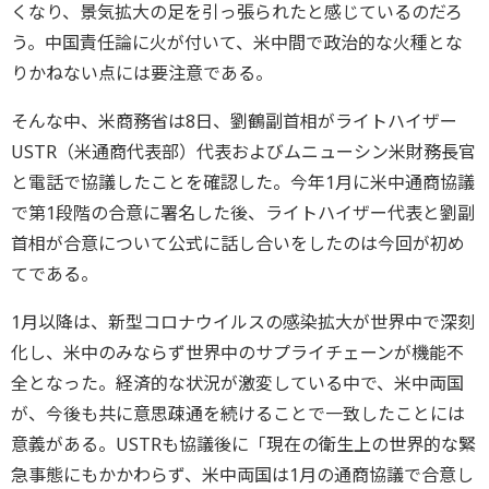
くなり、景気拡大の足を引っ張られたと感じているのだろ
う。中国責任論に火が付いて、米中間で政治的な火種とな
りかねない点には要注意である。
そんな中、米商務省は8日、劉鶴副首相がライトハイザー
USTR（米通商代表部）代表およびムニューシン米財務長官
と電話で協議したことを確認した。今年1月に米中通商協議
で第1段階の合意に署名した後、ライトハイザー代表と劉副
首相が合意について公式に話し合いをしたのは今回が初め
てである。
1月以降は、新型コロナウイルスの感染拡大が世界中で深刻
化し、米中のみならず世界中のサプライチェーンが機能不
全となった。経済的な状況が激変している中で、米中両国
が、今後も共に意思疎通を続けることで一致したことには
意義がある。USTRも協議後に「現在の衛生上の世界的な緊
急事態にもかかわらず、米中両国は1月の通商協議で合意し