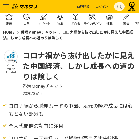
口座開設
ログイン
新着
人気
マーケット
特集
初心者
ライフデザイン
連載
著者
商
HOME
香港Moneyチャット
コロナ禍から抜け出したかに見えた中国経
済、しかし成長への道のりは険しく
コロナ禍から抜け出したかに見え
た中国経済、しかし成長への道の
Nippon
Wealth
Limited
りは険しく
香港Moneyチャット
2020/05/12
コロナ禍から脱却ムードの中国、足元の経済成長には心
もとない部分も
全人代開催の動向に注目
コロナの「中国責任論」で緊張が高まる米中関係