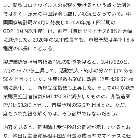
い。新型コロナウイルスの影響を受けるという点では例外
ではなく、足元の中国経済も厳しい状況となっている。中
国国家統計局が4月に発表した2020年第１四半期の
GDP（国内総生産）は、前年同期比でマイナス6.8%と大幅
に減少した。2020年のGDP成長率も、市場予想は年率1.8％
程度の成長にとどまる。
製造業購買担当者指数PMIの動きを見ると、3月は52.0と、
2月の35.7から上昇して、活動拡大・縮小の分かれ目である
50を上回っていた。生産指数も50.6に改善（2月は28.6と極
端に悪化）し、新規受注指数も上昇した。そして4月の製造
業購買担当者指数PMIは50.8と減少したものの、非製造業
PMIは53.2に上昇し、市場予想の52.5を上回った。ただ、一
度もつれた紐を解くのは、そう簡単ではないだろう。
内容を見ると、新規輸出受注PMIの低迷が示しているとお
り、輸出は主要貿易相手国が軒並み成長率でマイナスに転