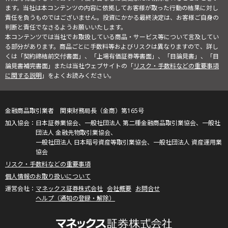
ます。当社は本コンテンツの内容に依拠してお客様が取った行動の結果に対し
責任を負うものではございません。投資にかかる最終決定は、お客様ご自身の
判断と責任でなさるようお願いいたします。
本コンテンツでは当社でお取扱している商品・サービス等について言及してい
る部分があります。商品ごとに手数料等およびリスクは異なりますので、詳し
くは「契約締結前交付書面」、「上場有価証券等書面」、「目論見書」、「目
論見書補完書面」または当社ウェブサイトの「
リスク・手数料などの重要事項
に関する説明
」をよくお読みください。
金融商品取引業者 関東財務局長（金商）第165号
日本証券業協会、一般社団法人 第二種金融商品取引業協会、一般社
団法人 金融先物取引業協会、
一般社団法人 日本暗号資産等取引業協会、一般社団法人 資産運用業
協会
リスク・手数料などの重要事項
個人情報のお取り扱いについて
マネックス証券株式会社
会社概要
お問合せ
ヘルプ（通知の登録・解除）