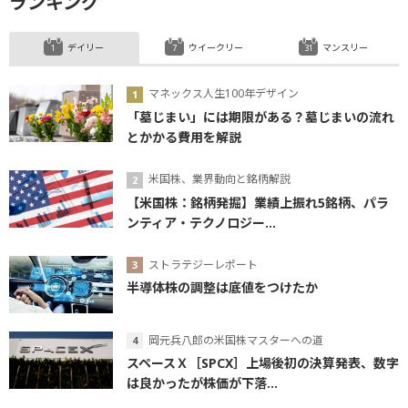
ランキング
デイリー
ウイークリー
マンスリー
マネックス人生100年デザイン
「墓じまい」には期限がある？墓じまいの流れ
とかかる費用を解説
米国株、業界動向と銘柄解説
【米国株：銘柄発掘】業績上振れ5銘柄、パラ
ンティア・テクノロジー...
ストラテジーレポート
半導体株の調整は底値をつけたか
岡元兵八郎の米国株マスターへの道
スペースＸ［SPCX］上場後初の決算発表、数字
は良かったが株価が下落...