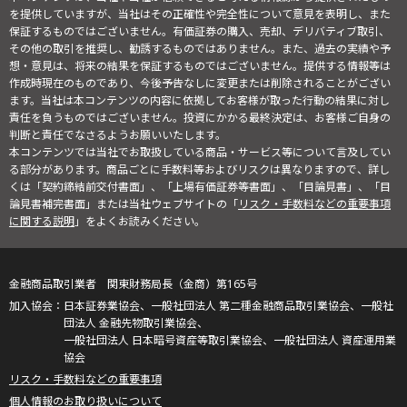
を提供していますが、当社はその正確性や完全性について意見を表明し、また
保証するものではございません。有価証券の購入、売却、デリバティブ取引、
その他の取引を推奨し、勧誘するものではありません。また、過去の実績や予
想・意見は、将来の結果を保証するものではございません。提供する情報等は
作成時現在のものであり、今後予告なしに変更または削除されることがござい
ます。当社は本コンテンツの内容に依拠してお客様が取った行動の結果に対し
責任を負うものではございません。投資にかかる最終決定は、お客様ご自身の
判断と責任でなさるようお願いいたします。
本コンテンツでは当社でお取扱している商品・サービス等について言及してい
る部分があります。商品ごとに手数料等およびリスクは異なりますので、詳し
くは「契約締結前交付書面」、「上場有価証券等書面」、「目論見書」、「目
論見書補完書面」または当社ウェブサイトの「
リスク・手数料などの重要事項
に関する説明
」をよくお読みください。
金融商品取引業者 関東財務局長（金商）第165号
日本証券業協会、一般社団法人 第二種金融商品取引業協会、一般社
団法人 金融先物取引業協会、
一般社団法人 日本暗号資産等取引業協会、一般社団法人 資産運用業
協会
リスク・手数料などの重要事項
個人情報のお取り扱いについて