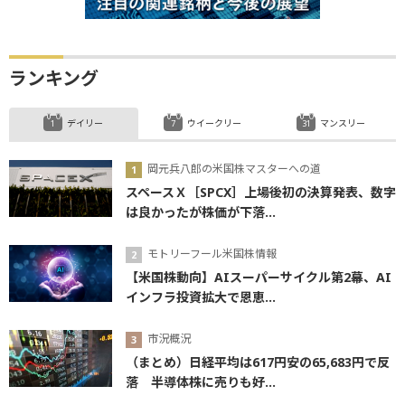
ランキング
デイリー
ウイークリー
マンスリー
岡元兵八郎の米国株マスターへの道
スペースＸ［SPCX］上場後初の決算発表、数字
は良かったが株価が下落...
モトリーフール米国株情報
【米国株動向】AIスーパーサイクル第2幕、AI
インフラ投資拡大で恩恵...
市況概況
（まとめ）日経平均は617円安の65,683円で反
落 半導体株に売りも好...