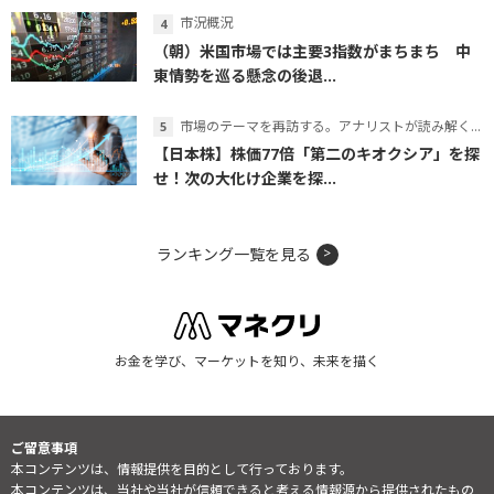
市況概況
（朝）米国市場では主要3指数がまちまち 中
東情勢を巡る懸念の後退...
市場のテーマを再訪する。アナリストが読み解くテーマの本質
【日本株】株価77倍「第二のキオクシア」を探
せ！次の大化け企業を探...
ランキング一覧を見る
お金を学び、マーケットを知り、未来を描く
ご留意事項
本コンテンツは、情報提供を目的として行っております。
本コンテンツは、当社や当社が信頼できると考える情報源から提供されたもの