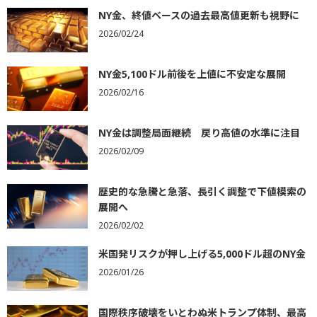
NY金、終値ベースの過去最高値更新も視野に
2026/02/24
NY金5,100ドル前後を上値に不安定な展開
2026/02/16
NY金は調整局面継続 戻り高値の水準に注目
2026/02/09
歴史的な急騰と急落、長引く調整で下値模索の
展開へ
2026/02/02
米国発リスクが押し上げる5,000ドル超のNY金
2026/01/26
国際秩序破壊をいとわぬ米トランプ体制、最高