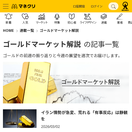
口座開設
ログイン
新着
人気
マーケット
特集
初心者
ライフデザイン
連載
著者
商
HOME
連載一覧
ゴールドマーケット解説
ゴールドマーケット解説
の記事一覧
ゴールドの前週の振り返りと今週の展望を週次でお届けします。
イラン情勢が急変、荒れる「有事反応」は静観
を
2026/03/02