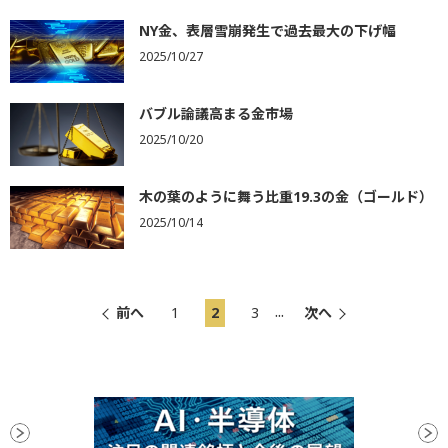
NY金、表層雪崩発生で過去最大の下げ幅
2025/10/27
バブル論議高まる金市場
2025/10/20
木の葉のように舞う比重19.3の金（ゴールド）
2025/10/14
...
前へ
1
2
3
次へ