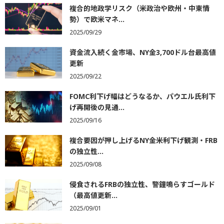
複合的地政学リスク（米政治や欧州・中東情
勢）で欧米マネ...
2025/09/29
資金流入続く金市場、NY金3,700ドル台最高値
更新
2025/09/22
FOMC利下げ幅はどうなるか、パウエル氏利下
げ再開後の見通...
2025/09/16
複合要因が押し上げるNY金――米利下げ観測・FRB
の独立性...
2025/09/08
侵食されるFRBの独立性、警鐘鳴らすゴールド
（最高値更新...
2025/09/01