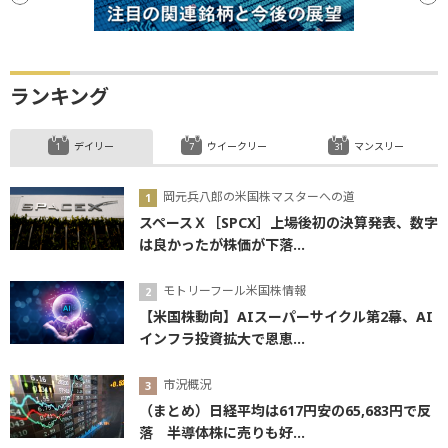
ランキング
デイリー
ウイークリー
マンスリー
岡元兵八郎の米国株マスターへの道
スペースＸ［SPCX］上場後初の決算発表、数字
は良かったが株価が下落...
モトリーフール米国株情報
【米国株動向】AIスーパーサイクル第2幕、AI
インフラ投資拡大で恩恵...
市況概況
（まとめ）日経平均は617円安の65,683円で反
落 半導体株に売りも好...