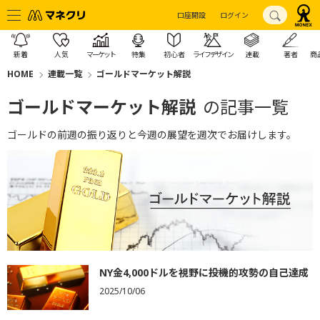
口座開設
ログイン
新着
人気
マーケット
特集
初心者
ライフデザイン
連載
著者
商
HOME
連載一覧
ゴールドマーケット解説
ゴールドマーケット解説
の記事一覧
ゴールドの前週の振り返りと今週の展望を週次でお届けします。
NY金4,000ドルを視野に――投機的攻勢の自己達成
2025/10/06