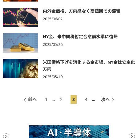
内外金価格、方向感なく高値圏での滞留
2025/06/02
NY金、米中関税暫定合意前水準に復帰
2025/05/26
米国債格下げを消化する金市場、NY金は安定化
方向
2025/05/19
...
...
前へ
1
2
3
4
次へ