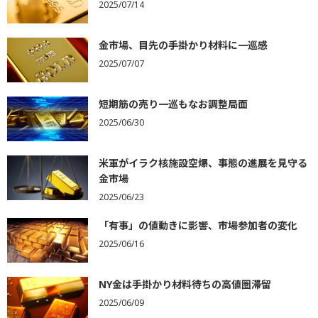
2025/07/14
金市場、目先の手掛かり材料に一巡感
2025/07/07
短期筋の売り一巡もなお調整局面
2025/06/30
米軍がイラク核施設空爆、事態の進展を見守る
金市場
2025/06/23
「有事」の値動きに影響、市場参加者の変化
2025/06/16
NY金は手掛かり材料待ちの高値圏滞留
2025/06/09