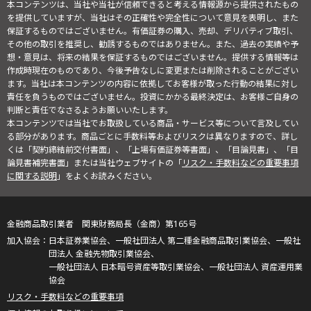
本コンテンツは、当社や当社が信頼できると考える情報源から提供されたもの
を提供していますが、当社はその正確性や完全性について意見を表明し、また
保証するものではございません。有価証券の購入、売却、デリバティブ取引、
その他の取引を推奨し、勧誘するものではありません。また、過去の実績や予
想・意見は、将来の結果を保証するものではございません。提供する情報等は
作成時現在のものであり、今後予告なしに変更または削除されることがござい
ます。当社は本コンテンツの内容に依拠してお客様が取った行動の結果に対し
責任を負うものではございません。投資にかかる最終決定は、お客様ご自身の
判断と責任でなさるようお願いいたします。
本コンテンツでは当社でお取扱している商品・サービス等について言及してい
る部分があります。商品ごとに手数料等およびリスクは異なりますので、詳し
くは「契約締結前交付書面」、「上場有価証券等書面」、「目論見書」、「目
論見書補完書面」または当社ウェブサイトの「
リスク・手数料などの重要事項
に関する説明
」をよくお読みください。
金融商品取引業者 関東財務局長（金商）第165号
日本証券業協会、一般社団法人 第二種金融商品取引業協会、一般社
団法人 金融先物取引業協会、
一般社団法人 日本暗号資産等取引業協会、一般社団法人 資産運用業
協会
リスク・手数料などの重要事項