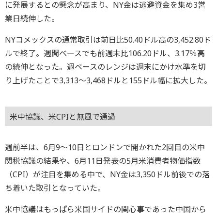
に発展するとの懸念が高まり、NY金は逃避資金を集め3営
業日続伸した。
NYコメックスの通常取引は前日比50.40ドル高の3,452.80ド
ルで終了。週間ベースでも前週末比106.20ドル、3.17％高
の続伸となった。週ベースのレンジは週末にかけ水準を切
り上げたことで3,313～3,468ドルと155ドル幅に拡大した。
米中協議、米CPIと無風で通過
週前半は、6月9～10日とロンドンで開かれた2回目の米中
関税協議の結果や、6月11日発表の5月米消費者物価指数
（CPI）が注目を集める中で、NY金は3,350ドル前後での落
ち着いた取引となっていた。
米中協議はもっぱら米国サイドの関心事であった中国から