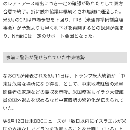
のレア・アース輸出につき一定の確認が取れたとして双方
合意で終了。折に触れ協議は継続とされ無難に通過した。
米5月のCPIは市場予想を下回り、FRB（米連邦準備制度理
事会）が予想よりも早く利下げを再開するとの観測が強ま
り、NY金には一定のサポート要因となった。
事前に警告が発せられていた中東情勢
なおCPIが発表された6月11日は、トランプ米大統領が「中
東は危険な場所になり得る」として、中東地域駐留の米軍
関係者の家族などの撤収を示唆。米国務省もイラク大使館
員の国外退去を認めるなど中東情勢の緊迫化が伝えられて
いた。
翌6月12日は米BBCニュースが「数日以内にイスラエルが米
国の支援なしでイランを攻撃することを計画している」と