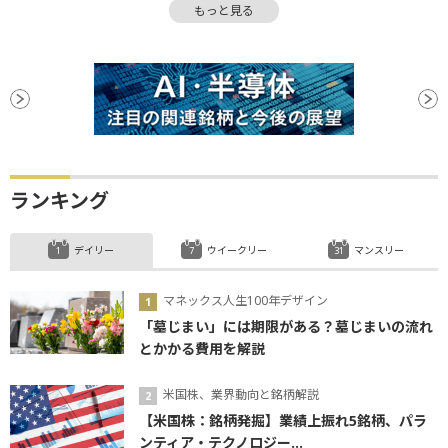
もっと見る
物価
米国株
インフレ
FOMC
金融政策
分散投資
米連邦公開市場委員会
安全資産
ECB
FRB
終値
関税
金融政策決定会合
個人投資家
債券
週足
消費者物価指数
CB
CPI
続伸
地政学リスク
ファンド
利下げ
ランキング
デイリー
ウイークリー
マンスリー
マネックス人生100年デザイン
「墓じまい」には期限がある？墓じまいの流れ
とかかる費用を解説
米国株、業界動向と銘柄解説
【米国株：銘柄発掘】業績上振れ5銘柄、パラ
ンティア・テクノロジー...