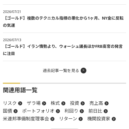
2026/07/21
【ゴールド】複数のテクニカル指標の悪化から1ヶ月、NY金に反転
の気運
2026/07/13
【ゴールド】イラン情勢より、ウォーシュ議長ほかFRB高官の発言
に注目
過去記事一覧を見る
関連用語一覧
リスク
ザラ場
株式
投資
売上高
国債
ポートフォリオ
利回り
前日比
米連邦準備制度理事会
リターン
機関投資家
金利
気配
政策金利
高値
中央銀行