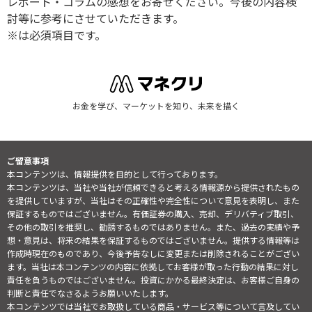
レポート・コラムの感想をお寄せください。今後の内容検
討等に参考にさせていただきます。
※は必須項目です。
お金を学び、マーケットを知り、未来を描く
ご留意事項
本コンテンツは、情報提供を目的として行っております。
本コンテンツは、当社や当社が信頼できると考える情報源から提供されたもの
を提供していますが、当社はその正確性や完全性について意見を表明し、また
保証するものではございません。有価証券の購入、売却、デリバティブ取引、
その他の取引を推奨し、勧誘するものではありません。また、過去の実績や予
想・意見は、将来の結果を保証するものではございません。提供する情報等は
作成時現在のものであり、今後予告なしに変更または削除されることがござい
ます。当社は本コンテンツの内容に依拠してお客様が取った行動の結果に対し
責任を負うものではございません。投資にかかる最終決定は、お客様ご自身の
判断と責任でなさるようお願いいたします。
本コンテンツでは当社でお取扱している商品・サービス等について言及してい