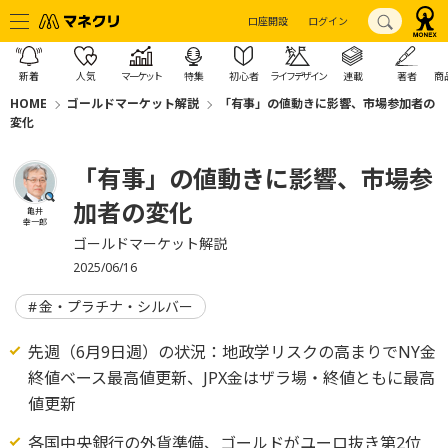
口座開設
ログイン
新着
人気
マーケット
特集
初心者
ライフデザイン
連載
著者
商
HOME
ゴールドマーケット解説
「有事」の値動きに影響、市場参加者の
変化
「有事」の値動きに影響、市場参
加者の変化
亀井
幸一郎
ゴールドマーケット解説
2025/06/16
金・プラチナ・シルバー
先週（6月9日週）の状況：地政学リスクの高まりでNY金
終値ベース最高値更新、JPX金はザラ場・終値ともに最高
値更新
各国中央銀行の外貨準備、ゴールドがユーロ抜き第2位