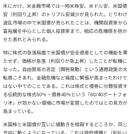
末にかけ、米金融市場では一時米株安、米ドル安、米国債
安（利回り上昇）のトリプル安減少が見られた。とりわけ
波乱市場の中で米国債が売られたことは、機関投資家から
富裕層を中心とした個人投資家まで、相応の危機感を抱か
せた表れとみられる。
特に株式の急落局面で米国債が安全資産としての機能を果
たせず、価格が急落（利回りが急上昇）したことが転機に
なった。自由貿易の否定（関税発動）という通商政策の大
転換こそあれ、金融危機など極度に緊張が高まったわけで
はない中でのことである。これは株式と債券に分散投資す
る伝統的な株式60％・債券40％という「60/40ポートフォ
リオ」が効かない環境に市場が変質したのではとの見方が
高まっている。
米国株と米国債が互いに値動きを相殺するどころか、同じ
方向に動くようになっている。これは政府債務と（利払い