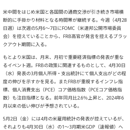
米中間をはじめ米国と各国間の通商交渉が引き続き市場横
断的に手掛かり材料となる時間帯が継続する。今週（4月28
日週）は次週の5月6～7日にFOMC（米連邦公開市場委員
会）を控えていることから、FRB高官が発言を控えるブラッ
クアウト期間に入る。
もとより米国は、月末、月初で重要経済指標の発表が重な
るイベント週。FRBの政策に関連するものとして、4月30日
（水）発表の3月個人所得・支出統計にて個人支出がどの程
度の伸びを示すかを見る。またFRBが重視するインフレ指
標、個人消費支出（PCE）コア価格指数（PCEコア価格指
数）も注目指標となる。前年同月比2.6％上昇と、2024年6
月以来の低い伸びが予想されている。
5月2日（金）には4月の米雇用統計の発表が控えているが、
それよりも4月30日（水）の1～3月期米GDP（速報値）へ