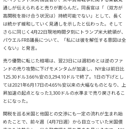
通しが伝えられると売りが膨らんだ。同長官は「（双方が
高関税を掛け合う状況は）持続可能でない」として、長く
は続かず緩和していく見通しを示したと伝わった。そして
さらに同じく4月22日現地時間夕刻にトランプ米大統領が、
パウエルFRB議長について、「私には彼を解任する意図は全
くない」と発言。
売り優勢に転じた相場は、翌23日には週初めとは逆のファ
ンドの売り攻勢に下げモメンタムが加速し、NY金は前日比
125.30ドル3.66％安の3,294.10ドルで終了。1日の下げとし
ては2021年6月17日の4.65％安以来の大幅なものとなり、上
昇加速の起点となった3,300ドルの水準まで売り戻されるこ
とになった。
関税を巡る米国と他国との交渉にも一定の流れが生まれ始
めたことで、前々週（4月7日週）から目立っていた米国債