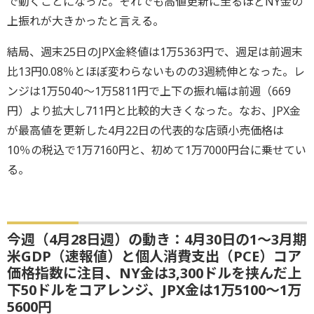
で動くことになった。それでも高値更新に至るほどNY金の
上振れが大きかったと言える。
結局、週末25日のJPX金終値は1万5363円で、週足は前週末
比13円0.08％とほぼ変わらないものの3週続伸となった。レ
ンジは1万5040～1万5811円で上下の振れ幅は前週（669
円）より拡大し711円と比較的大きくなった。なお、JPX金
が最高値を更新した4月22日の代表的な店頭小売価格は
10％の税込で1万7160円と、初めて1万7000円台に乗せてい
る。
今週（4月28日週）の動き：4月30日の1～3月期
米GDP（速報値）と個人消費支出（PCE）コア
価格指数に注目、NY金は3,300ドルを挟んだ上
下50ドルをコアレンジ、JPX金は1万5100～1万
5600円