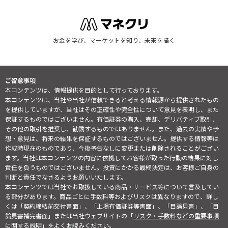
お金を学び、マーケットを知り、未来を描く
ご留意事項
本コンテンツは、情報提供を目的として行っております。
本コンテンツは、当社や当社が信頼できると考える情報源から提供されたもの
を提供していますが、当社はその正確性や完全性について意見を表明し、また
保証するものではございません。有価証券の購入、売却、デリバティブ取引、
その他の取引を推奨し、勧誘するものではありません。また、過去の実績や予
想・意見は、将来の結果を保証するものではございません。提供する情報等は
作成時現在のものであり、今後予告なしに変更または削除されることがござい
ます。当社は本コンテンツの内容に依拠してお客様が取った行動の結果に対し
責任を負うものではございません。投資にかかる最終決定は、お客様ご自身の
判断と責任でなさるようお願いいたします。
本コンテンツでは当社でお取扱している商品・サービス等について言及してい
る部分があります。商品ごとに手数料等およびリスクは異なりますので、詳し
くは「契約締結前交付書面」、「上場有価証券等書面」、「目論見書」、「目
論見書補完書面」または当社ウェブサイトの「
リスク・手数料などの重要事項
に関する説明
」をよくお読みください。