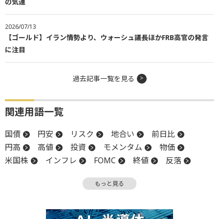
の気運
2026/07/13
【ゴールド】イラン情勢より、ウォーシュ議長ほかFRB高官の発言
に注目
過去記事一覧を見る
関連用語一覧
国債
円安
リスク
地合い
前日比
円高
高値
投資
モメンタム
物価
米国株
インフレ
FOMC
終値
反落
米連邦公開市場委員会
レバレッジ
安全資産
もっと見る
上値
FRB
関税
個人消費
個人消費支出
材料
週足
GDP
続伸
ファンド