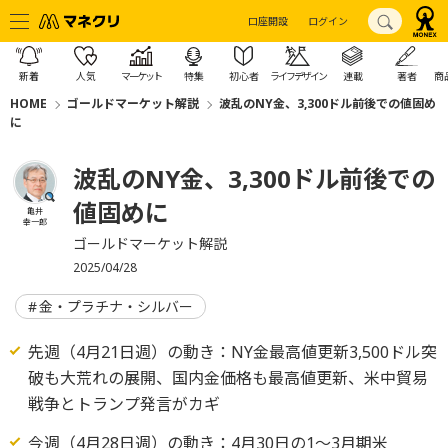
口座開設
ログイン
新着
人気
マーケット
特集
初心者
ライフデザイン
連載
著者
商
HOME
ゴールドマーケット解説
波乱のNY金、3,300ドル前後での値固め
に
波乱のNY金、3,300ドル前後での
値固めに
亀井
幸一郎
ゴールドマーケット解説
2025/04/28
金・プラチナ・シルバー
先週（4月21日週）の動き：NY金最高値更新3,500ドル突
破も大荒れの展開、国内金価格も最高値更新、米中貿易
戦争とトランプ発言がカギ
今週（4月28日週）の動き：4月30日の1～3月期米