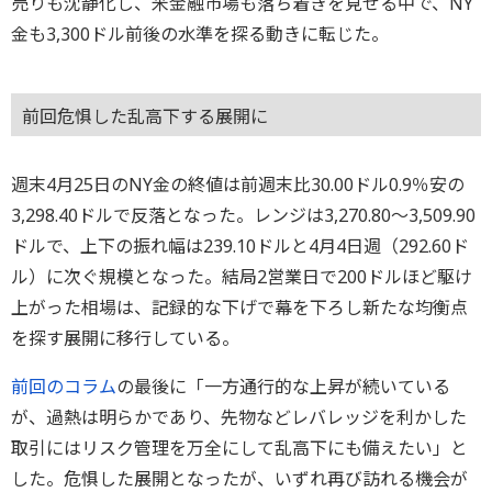
売りも沈静化し、米金融市場も落ち着きを見せる中で、NY
金も3,300ドル前後の水準を探る動きに転じた。
前回危惧した乱高下する展開に
週末4月25日のNY金の終値は前週末比30.00ドル0.9％安の
3,298.40ドルで反落となった。レンジは3,270.80～3,509.90
ドルで、上下の振れ幅は239.10ドルと4月4日週（292.60ド
ル）に次ぐ規模となった。結局2営業日で200ドルほど駆け
上がった相場は、記録的な下げで幕を下ろし新たな均衡点
を探す展開に移行している。
前回のコラム
の最後に「一方通行的な上昇が続いている
が、過熱は明らかであり、先物などレバレッジを利かした
取引にはリスク管理を万全にして乱高下にも備えたい」と
した。危惧した展開となったが、いずれ再び訪れる機会が