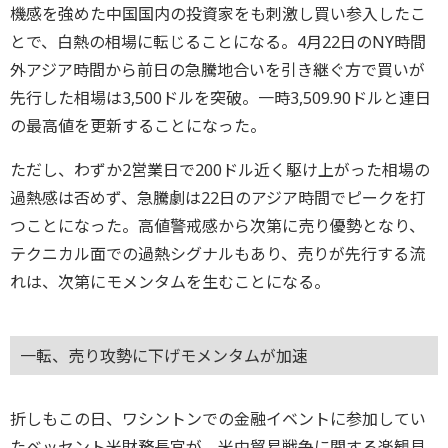
機感を強めた中国国内の投資家をも刺激し買い参入したこ
とで、白熱の相場に転じることになる。4月22日のNY時間
外アジア時間から前日の急騰地合いを引き継ぐ方で買いが
先行した相場は3,500ドルを突破。一時3,509.90ドルと連日
の最高値を更新することになった。
ただし、わずか2営業日で200ドル近く駆け上がった相場の
過熱感は否めず、急騰劇は22日のアジア時間でピークを打
つことになった。高値警戒感から次第に売り優勢となり、
テクニカル面での過熱シグナルもあり、売りが先行する流
れは、次第にモメンタムを生むことになる。
一転、売り攻勢に下げモメンタムが加速
折しもこの日、ワシントンでの金融イベントに参加してい
たベッセント米財務長官が、米中貿易戦争に関する楽観見