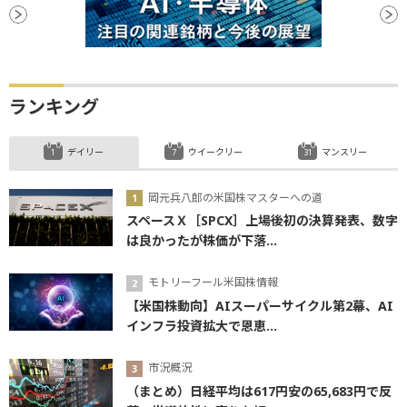
ランキング
デイリー
ウイークリー
マンスリー
岡元兵八郎の米国株マスターへの道
スペースＸ［SPCX］上場後初の決算発表、数字
は良かったが株価が下落...
モトリーフール米国株情報
【米国株動向】AIスーパーサイクル第2幕、AI
インフラ投資拡大で恩恵...
市況概況
（まとめ）日経平均は617円安の65,683円で反