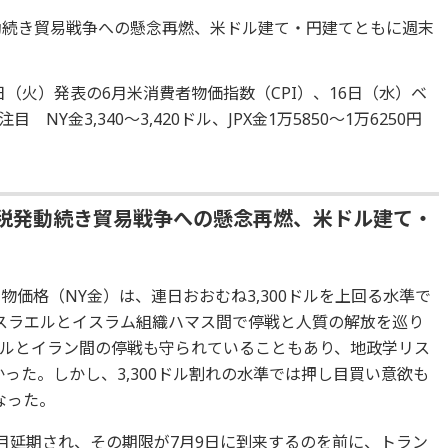
動続き貿易戦争への懸念再燃、米ドル建て・円建てともに週末
日（火）発表の6月米消費者物価指数（CPI）、16日（水）ベ
Y金3,340～3,420ドル、JPX金1万5850～1万6250円
関税発動続き貿易戦争への懸念再燃、米ドル建て・
物価格（NY金）は、連日おおむね3,300ドルを上回る水準で
スラエルとイスラム組織ハマス間で停戦と人質の解放を巡り
ルとイラン間の停戦も守られていることもあり、地政学リス
った。しかし、3,300ドル割れの水準では押し目買い意欲も
なった。
ヶ月延期され、その期限が7月9日に到来するのを前に、トラン