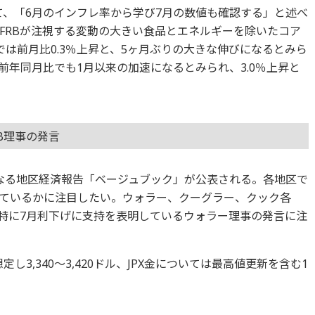
て、「6月のインフレ率から学び7月の数値も確認する」と述べ
FRBが注視する変動の大きい食品とエネルギーを除いたコア
では前月比0.3％上昇と、5ヶ月ぶりの大きな伸びになるとみら
。前年同月比でも1月以来の加速になるとみられ、3.0％上昇と
B理事の発言
となる地区経済報告「ベージュブック」が公表される。各地区で
ているかに注目したい。ウォラー、クーグラー、クック各
、特に7月利下げに支持を表明しているウォラー理事の発言に注
3,340～3,420ドル、JPX金については最高値更新を含む1