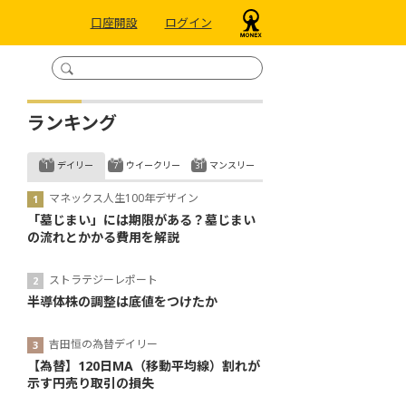
口座開設
ログイン
ランキング
デイリー
ウイークリー
マンスリー
マネックス人生100年デザイン
「墓じまい」には期限がある？墓じまい
の流れとかかる費用を解説
ストラテジーレポート
半導体株の調整は底値をつけたか
吉田恒の為替デイリー
【為替】120日MA（移動平均線）割れが
示す円売り取引の損失